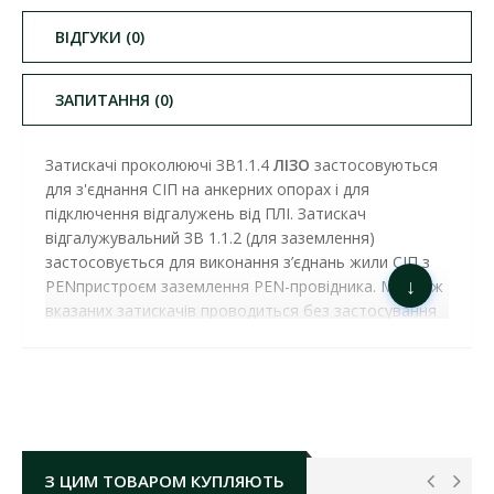
ВІДГУКИ (0)
ЗАПИТАННЯ (0)
Затискачі проколюючі ЗВ1.1.4
ЛІЗО
застосовуються
для з'єднання СІП на анкерних опорах і для
підключення відгалужень від ПЛІ. Затискач
відгалужувальний ЗВ 1.1.2 (для заземлення)
застосовується для виконання з’єднань жили СІП з
↓
PENпристроєм заземлення PEN-провідника. Монтаж
вказаних затискачів проводиться без застосування
спеціального інструменту.
ЗАТИСКАЧ ПРОКОЛЮЮЧИЙ ЗВ1.1.4 16-
120/16-50 А,АС/СІП ЛІЗО
ОСНОВНІ ХАРАКТЕРИСТИКИ:
тип затискача:
проколюючий
З ЦИМ ТОВАРОМ КУПЛЯЮТЬ
кількість підключаючих жил:
1