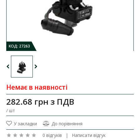
КОД:
27263
Немає в наявності
282.68 грн
з ПДВ
/ шт
У закладки
До порівняння
0 відгуків
|
Написати відгук