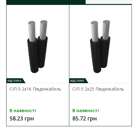
2
січення магістралі:
16-120 мм
2
січення відгалуження:
16-50 мм
матеріал:
поліамід армований
скловолокном
КОД: 03064
КОД: 03065
СІП-5 2х16 Південкабель
СІП-5 2х25 Південкабель
В наявності
В наявності
58.23 грн
85.72 грн