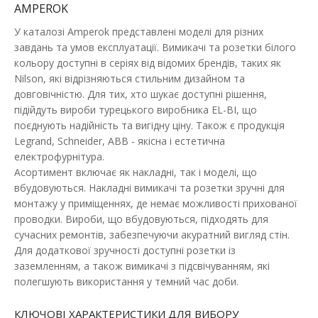
AMPEROK
У каталозі Amperok представлені моделі для різних
завдань та умов експлуатації. Вимикачі та розетки білого
кольору доступні в серіях від відомих брендів, таких як
Nilson, які відрізняються стильним дизайном та
довговічністю. Для тих, хто шукає доступні рішення,
підійдуть вироби турецького виробника EL-BI, що
Розетка EL-BI VEGA біла 1-на з заземленням
поєднують надійність та вигідну ціну. Також є продукція
Наявність:
В наявності
Legrand, Schneider, ABB - якісна і естетична
електрофурнітура.
Електрична розетка характеризується такими критеріями:
Асортимент включає як накладні, так і моделі, що
елегантний дизайн, надійний матеріал, ви..
вбудовуються. Накладні вимикачі та розетки зручні для
монтажу у приміщеннях, де немає можливості прихованої
111.34 грн
проводки. Вироби, що вбудовуються, підходять для
сучасних ремонтів, забезпечуючи акуратний вигляд стін.
Для додаткової зручності доступні розетки із
ДО КОШИКА
заземленням, а також вимикачі з підсвічуванням, які
полегшують використання у темний час доби.
В порівняння
В закладки
КЛЮЧОВІ ХАРАКТЕРИСТИКИ ДЛЯ ВИБОРУ