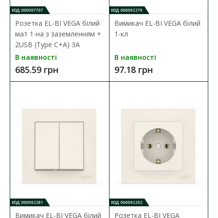
КОД: 000097707
КОД: 000092279
Розетка EL-BI VEGA білий
Вимикач EL-BI VEGA білий
мат 1-на з заземленням +
1-кл
2USB (Type C+A) 3A
В наявності
В наявності
685.59 грн
97.18 грн
Вимикач EL-BI VEGA білий мат 2-кл
Наявність:
В наявності
Розетки і вимикачі EL-BI серії VEGA ідеально підходять для
будь-якого типу приміщень. Електр..
179.16 грн
ДО КОШИКА
В порівняння
КОД: 000092281
КОД: 000092292
В закладки
Вимикач EL-BI VEGA білий
Розетка EL-BI VEGA