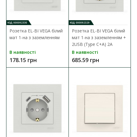
ДО КОШИКА
КОД: 000092330
КОД: 000092329
Розетка EL-BI VEGA білий
Розетка EL-BI VEGA білий
В порівняння
мат 1-на з заземленням
мат 1-на з заземленням +
В закладки
2USB (Type C+A) 2A
В наявності
В наявності
178.15 грн
685.59 грн