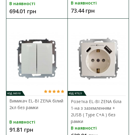
Розетка EL-BI VEGA білий мат 1-на з заземленням
В наявності
В наявності
Наявність:
В наявності
73.44 грн
694.01 грн
Електрична розетка характеризується такими критеріями:
елегантний дизайн, надійний мате..
178.15 грн
ДО КОШИКА
В порівняння
В закладки
КОД: 06510
КОД: 97521
Вимикач EL-BI ZENA білий
Розетка EL-BI ZENA біла
2кл без рамки
1-на з заземленням +
2USB ( Type C+A ) без
рамки
В наявності
В наявності
91.81 грн