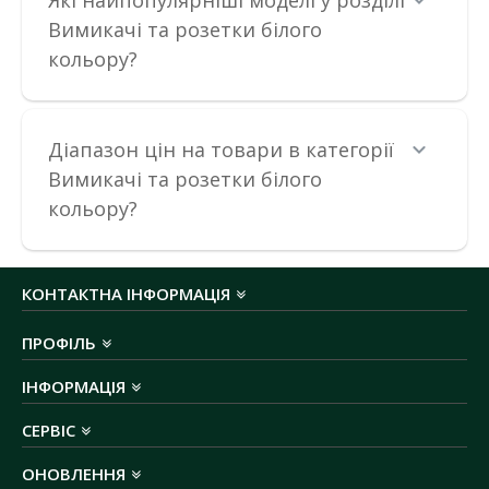
Які найпопулярніші моделі у розділі
73.44 грн
Вимикачі та розетки білого
кольору?
ДО КОШИКА
Діапазон цін на товари в категорії
В порівняння
Вимикачі та розетки білого
В закладки
кольору?
КОНТАКТНА ІНФОРМАЦІЯ
ПРОФІЛЬ
ІНФОРМАЦІЯ
СЕРВІС
ОНОВЛЕННЯ