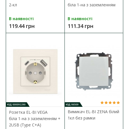
2-кл
біла 1-на з заземленням
В наявності
В наявності
119.44 грн
111.34 грн
КОД: 000092290
КОД: 06509
Вимикач EL-BI ZENA білий
Розетка EL-BI VEGA
1кл без рамки
біла 1-на з заземленням +
2USB (Type C+A)