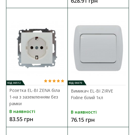
628.91 грн
КОД: 06512
КОД: 06670
Розетка EL-BI VEGA білий мат 1-на з заземленням +
Розетка EL-BI ZENA біла
Вимикач EL-BI ZIRVE
2USB (Type C+A) 2A
1-на з заземленням без
Fixline білий 1кл
Наявність:
В наявності
рамки
В наявності
В наявності
Електрична розетка характеризується такими критеріями:
83.55 грн
76.15 грн
елегантний дизайн, надійний мате..