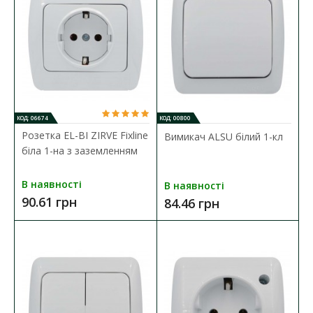
Розетка EL-BI VEGA білий мат 1-на з заземленням +
КОД: 06674
КОД: 00800
2USB (Type C+A) 3A
Розетка EL-BI ZIRVE Fixline
Вимикач ALSU білий 1-кл
Наявність:
В наявності
біла 1-на з заземленням
Електрична розетка характеризується такими критеріями:
В наявності
В наявності
елегантний дизайн, надійний мате..
90.61 грн
84.46 грн
685.59 грн
ДО КОШИКА
В порівняння