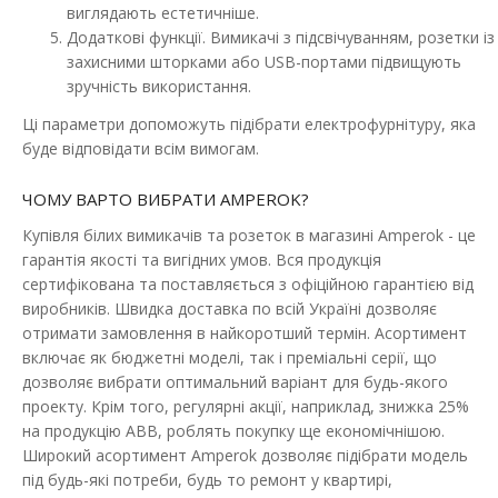
Розетка EL-BI VEGA біла 1-на з заземленням + 2USB
виглядають естетичніше.
(Type C+A)
Додаткові функції. Вимикачі з підсвічуванням, розетки із
Наявність:
захисними шторками або USB-портами підвищують
В наявності
зручність використання.
Електрична розетка характеризується такими критеріями:
Ці параметри допоможуть підібрати електрофурнітуру, яка
елегантний дизайн, надійний матеріал, ви..
буде відповідати всім вимогам.
694.01 грн
ЧОМУ ВАРТО ВИБРАТИ AMPEROK?
Купівля білих вимикачів та розеток в магазині Amperok - це
ДО КОШИКА
гарантія якості та вигідних умов. Вся продукція
сертифікована та поставляється з офіційною гарантією від
В порівняння
виробників. Швидка доставка по всій Україні дозволяє
отримати замовлення в найкоротший термін. Асортимент
В закладки
включає як бюджетні моделі, так і преміальні серії, що
дозволяє вибрати оптимальний варіант для будь-якого
проекту. Крім того, регулярні акції, наприклад, знижка 25%
на продукцію ABB, роблять покупку ще економічнішою.
Широкий асортимент Amperok дозволяє підібрати модель
під будь-які потреби, будь то ремонт у квартирі,