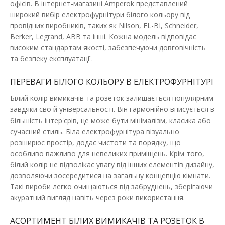
119.44 грн
офісів. В інтернет-магазині Amperok представлений
широкий вибір електрофурнітури білого кольору від
провідних виробників, таких як Nilson, EL-BI, Schneider,
ДО КОШИКА
Berker, Legrand, ABB та інші. Кожна модель відповідає
високим стандартам якості, забезпечуючи довговічність
та безпеку експлуатації.
В порівняння
В закладки
ПЕРЕВАГИ БІЛОГО КОЛЬОРУ В ЕЛЕКТРОФУРНІТУРІ
Білий колір вимикачів та розеток залишається популярним
завдяки своїй універсальності. Він гармонійно вписується в
більшість інтер'єрів, це може бути мінімалізм, класика або
сучасний стиль. Біла електрофурнітура візуально
розширює простір, додає чистоти та порядку, що
особливо важливо для невеликих приміщень. Крім того,
білий колір не відволікає увагу від інших елементів дизайну,
дозволяючи зосередитися на загальну концепцію кімнати.
Такі вироби легко очищаються від забруднень, зберігаючи
акуратний вигляд навіть через роки використання.
АСОРТИМЕНТ БІЛИХ ВИМИКАЧІВ ТА РОЗЕТОК В