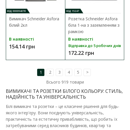
КОД: 000094078
КОД: 15247
Вимикач Schneider Asfora
Розетка Schneider Asfora
білий 2кл
біла 1-на з заземленням з
рамкою
В наявності
В наявності
154.14 грн
Відправка до 5 робочих днів
172.22 грн
1
2
3
4
5
>
Всього
919
товари
ВИМИКАЧІ ТА РОЗЕТКИ БІЛОГО КОЛЬОРУ: СТИЛЬ,
Вимикач EL-BI VEGA білий 2-кл
НАДІЙНІСТЬ ТА УНІВЕРСАЛЬНІСТЬ
Наявність:
В наявності
Білі вимикачі та розетки – це класичне рішення для будь-
Розетки і вимикачі EL-BI серії VEGA ідеально підходять для
якого інтер'єру. Вони поєднують універсальність,
будь-якого типу приміщень. Електрофурніту..
практичність та естетичну привабливість, що робить їх
затребуваними серед власників будинків, квартир та