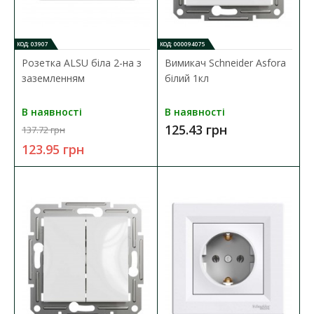
Вимикач EL-BI VEGA білий 1-кл
Наявність:
В наявності
КОД: 03907
КОД: 000094075
Розетка ALSU біла 2-на з
Вимикач Schneider Asfora
Розетки і вимикачі EL-BI серії VEGA ідеально підходять для
заземленням
білий 1кл
будь-якого типу приміщень. Електрофу..
97.18 грн
В наявності
В наявності
125.43 грн
137.72 грн
123.95 грн
ДО КОШИКА
В порівняння
В закладки