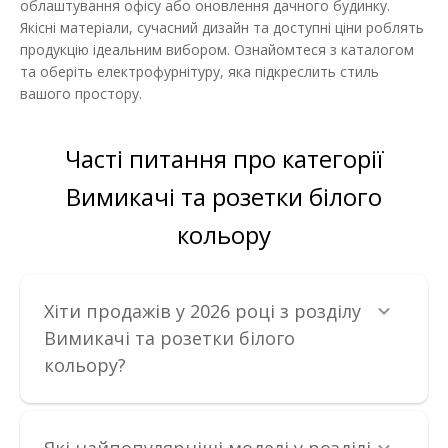
облаштування офісу або оновлення дачного будинку.
Якісні матеріали, сучасний дизайн та доступні ціни роблять
продукцію ідеальним вибором. Ознайомтеся з каталогом
та оберіть електрофурнітуру, яка підкреслить стиль
вашого простору.
Часті питання про категорії
Вимикачі та розетки білого
кольору
Хіти продажів у 2026 році з розділу
Вимикачі та розетки білого
Вимикач EL-BI ZENA білий 1кл без рамки
кольору?
Наявність:
В наявності
Вимикач світла ELBI ZENA ідеально підходить для будь-якого
типу приміщень. Простота т..