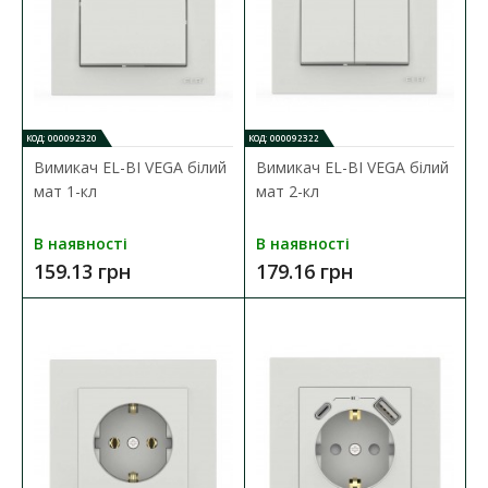
КОД: 000092320
КОД: 000092322
Вимикач EL-BI VEGA білий
Вимикач EL-BI VEGA білий
мат 1-кл
мат 2-кл
В наявності
В наявності
159.13 грн
179.16 грн
Вимикач EL-BI VEGA білий мат 1-кл
Наявність:
В наявності
Розетки і вимикачі EL-BI серії VEGA ідеально підходять для
будь-якого типу приміщень. Електр..
159.13 грн