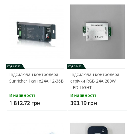
2 170.11 грн
ДО КОШИКА
В порівняння
В закладки
КОД: 61723
КОД: 33455
Підсилювач контролера
Підсилювач контролера
Sunricher 1кан x24A 12-36В
стрічки RGB 24A 288W
LED LIGHT
В наявності
В наявності
1 812.72 грн
393.19 грн