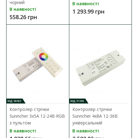
чорний
В наявності
Димер Sunricher SR-2836N-AC білий 220V (в
В наявності
1 293.99 грн
коробку)
558.26 грн
Наявність:
В наявності
Панель вбудована SR-2836N-AC (W) (220V, DIM) /1зона, білий/ -
вбудована пластикова поворотна панель ..
1 971.01 грн
ДО КОШИКА
В порівняння
В закладки
КОД: 38383
КОД: 37296
Контролер стрічки
Контролер стрічки
Sunricher 3х5А 12-24В RGB
Sunricher 4х8А 12-36В
з пультом
універсальний
В наявності
В наявності