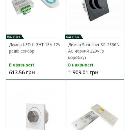
КОД: 31980
КОД: 61725
Димер LED LIGHT 18А 12V
Димер Sunricher SR-2836N-
радіо сенсор
AC чорний 220V (в
коробку)
В наявності
В наявності
613.56 грн
1 909.01 грн
Димер LED LIGHT 18А 12V радіо сенсор
Наявність:
В наявності
Димер LED LIGHT 18А 12V радіо сенсор ( 56/1 ) основні
характеристики: вихідна напруг..
613.56 грн