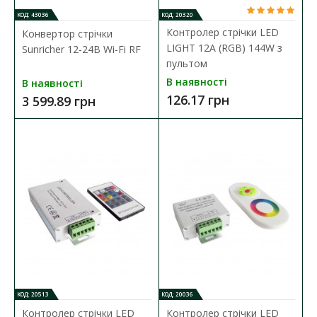
КОД: 43036
КОД: 20320
Контролер стрічки LED
Конвертор стрічки
LIGHT 12A (RGB) 144W з
Sunricher 12-24В Wi-Fi RF
пультом
В наявності
В наявності
126.17 грн
3 599.89 грн
Димер Sunricher SR-2836N-AC чорний 220V (в
коробку)
Наявність:
В наявності
Панель вбудована SR-2836N-AC (220V, DIM) /1 зона, чорний
корпус/ - панель управління, що вбудовуєтьс..
1 909.01 грн
ДО КОШИКА
КОД: 20513
КОД: 20036
В порівняння
Контролер стрічки LED
Контролер стрічки LED