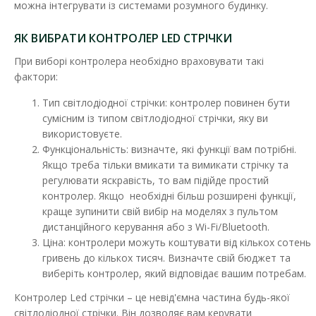
можна інтегрувати із системами розумного будинку.
ЯК ВИБРАТИ КОНТРОЛЕР LED СТРІЧКИ
При виборі контролера необхідно враховувати такі
фактори:
Тип світлодіодної стрічки: контролер повинен бути
сумісним із типом світлодіодної стрічки, яку ви
використовуєте.
Функціональність: визначте, які функції вам потрібні.
Якщо треба тільки вмикати та вимикати стрічку та
Контролер стрічки LED LIGHT 18A (RGB) 216W з
регулювати яскравість, то вам підійде простий
сенсорним пультом білий
контролер. Якщо необхідні більш розширені функції,
Наявність:
В наявності
краще зупинити свій вибір на моделях з пультом
дистанційного керування або з Wi-Fi/Bluetooth.
RGB-контролер LED LIGHT призначений для створення
Ціна: контролери можуть коштувати від кількох сотень
світлодинамічних ефектів і управління кольором сві..
гривень до кількох тисяч. Визначте свій бюджет та
558.26 грн
виберіть контролер, який відповідає вашим потребам.
Контролер Led стрічки – це невід'ємна частина будь-якої
світлодіодної стрічки. Він дозволяє вам керувати