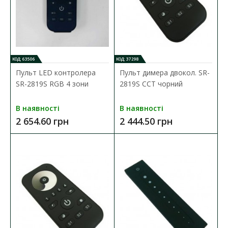
В закладки
КОД: 63506
КОД: 37298
Пульт LED контролера
Пульт димера двокол. SR-
SR-2819S RGB 4 зони
2819S CCT чорний
В наявності
В наявності
2 654.60 грн
2 444.50 грн