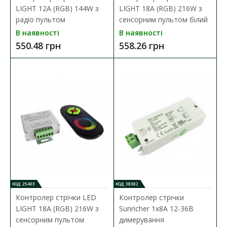
В закладки
LIGHT 12A (RGB) 144W з
LIGHT 18A (RGB) 216W з
радіо пультом
сенсорним пультом білий
В наявності
В наявності
550.48 грн
558.26 грн
КОД: 25403
КОД: 38382
Контролер стрічки LED
Контролер стрічки
LIGHT 18A (RGB) 216W з
Sunricher 1х8А 12-36В
сенсорним пультом
димерування