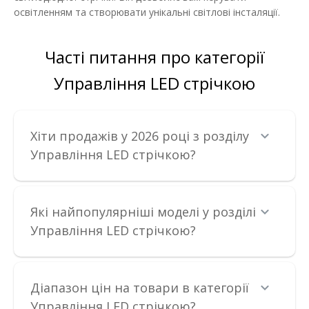
ДО КОШИКА
освітленням та створювати унікальні світлові інсталяції.
В порівняння
Часті питання про категорії
В закладки
Управління LED стрічкою
Хіти продажів у 2026 році з розділу
Управління LED стрічкою?
Які найпопулярніші моделі у розділі
Управління LED стрічкою?
Діапазон цін на товари в категорії
Управління LED стрічкою?