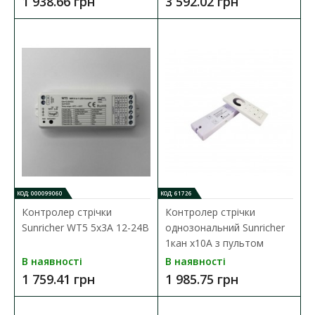
1 938.66 грн
3 592.02 грн
КОД: 000099060
КОД: 61726
Контролер стрічки
Контролер стрічки
Sunricher WT5 5х3А 12-24В
однозональний Sunricher
Димер Sunricher SR-2839CCT з пультом 2х5А 1 зона
1кан х10А з пультом
Наявність:
В наявності
В наявності
В наявності
1 759.41 грн
1 985.75 грн
Основне завдання SUNRICHER SR-2839CCT- диммировання і
регулювання температури світіння. Сенсорн..