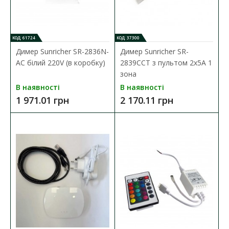
ДО КОШИКА
КОД: 61724
КОД: 37300
Димер Sunricher SR-2836N-
Димер Sunricher SR-
В порівняння
AC білий 220V (в коробку)
2839CCT з пультом 2х5А 1
В закладки
зона
В наявності
В наявності
1 971.01 грн
2 170.11 грн