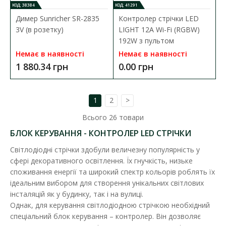
КОД: 38384
КОД: 41291
Димер Sunricher SR-2835
Контролер стрічки LED
3V (в розетку)
LIGHT 12A Wi-Fi (RGBW)
192W з пультом
Немає в наявності
Немає в наявності
1 880.34 грн
0.00 грн
1
2
>
Всього
26
товари
БЛОК КЕРУВАННЯ - КОНТРОЛЕР LED СТРІЧКИ
Світлодіодні стрічки здобули величезну популярність у
сфері декоративного освітлення. Їх гнучкість, низьке
споживання енергії та широкий спектр кольорів роблять їх
ідеальним вибором для створення унікальних світлових
Контролер стрічки LED LIGHT 12A (RGB) 144W з
інсталяцій як у будинку, так і на вулиці.
радіо пультом
Однак, для керування світлодіодною стрічкою необхідний
Наявність:
В наявності
спеціальний блок керування – контролер. Він дозволяє