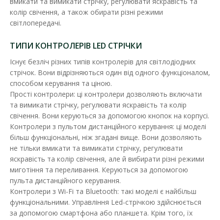
вмикати та вимикати стрічку, регулювати яскравість та
RGB-контролер 12A 144W призначений для створення
колір свічення, а також обирати різні режими
світлодинамічних ефектів і управління кольором світ..
світлопередачі.
550.48 грн
ТИПИ КОНТРОЛЕРІВ LED СТРІЧКИ
Існує безліч різних типів контролерів для світлодіодних
ДО КОШИКА
стрічок. Вони відрізняються один від одного функціоналом,
способом керування та ціною.
В порівняння
Прості контролери: ці контролери дозволяють включати
та вимикати стрічку, регулювати яскравість та колір
В закладки
свічення. Вони керуються за допомогою кнопок на корпусі.
Контролери з пультом дистанційного керування: ці моделі
більш функціональні, ніж згадані вище. Вони дозволяють
не тільки вмикати та вимикати стрічку, регулювати
яскравість та колір свічення, але й вибирати різні режими
миготіння та переливання. Керуються за допомогою
пульта дистанційного керування.
Контролери з Wi-Fi та Bluetooth: такі моделі є найбільш
функціональними. Управління Led-стрічкою здійснюється
за допомогою смартфона або планшета. Крім того, їх