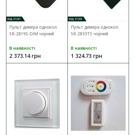
Контролер стрічки LED LIGHT 12A (RGB) 144W з
КОД: 37297
КОД: 37299
пультом
Пульт димера однокол.
Пульт димера однокол.
Наявність:
В наявності
SR-2819S-DIM чорний
SR-2833TS чорний
RGB-контролер LED LIGHT призначений для створення
В наявності
В наявності
світлодинамічних ефектів і управління кольором сві..
2 373.14 грн
1 324.73 грн
126.17 грн
ДО КОШИКА
В порівняння
В закладки