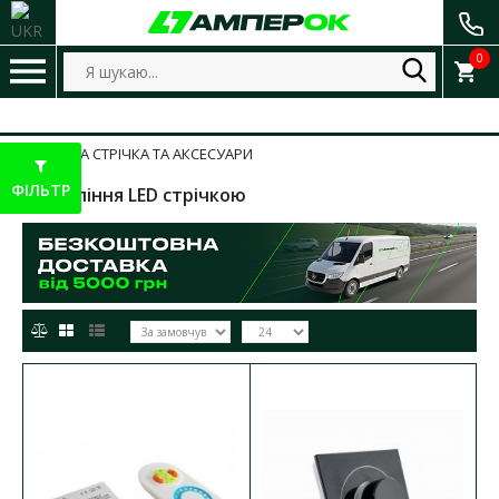
0
ДІОДНА СТРІЧКА ТА АКСЕСУАРИ
ФІЛЬТР
Управління LED стрічкою