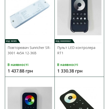
КОД: 38385
КОД: 000099061
Конвертор стрічки Sunricher 12-24В Wi-Fi RF
Повторювач Sunricher SR-
Пульт LED контролера
Наявність:
В наявності
3001 4x5A 12-36В
RT1
Контролер стрічки Sunricher серії SR-1009C S призначений для
В наявності
В наявності
cвітлодідних стрічок 12-36V, ..
1 437.88 грн
1 330.38 грн
3 599.89 грн
ДО КОШИКА
В порівняння