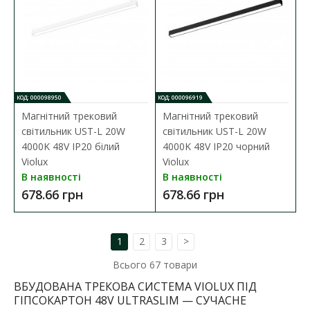
КОД: 000098950
КОД: 000096919
Магнітний трековий
Магнітний трековий
світильник UST-L 20W
світильник UST-L 20W
4000K 48V IP20 білий
4000K 48V IP20 чорний
Violux
Violux
В наявності
В наявності
678.66 грн
678.66 грн
1
2
3
>
Магнітний трековий світильник UST-G 12W 3000K
Всього
67
товари
48V IP20 чорний Violux
ВБУДОВАНА ТРЕКОВА СИСТЕМА VIOLUX ПІД
Наявність:
В наявності
ГІПСОКАРТОН 48V ULTRASLIM — СУЧАСНЕ