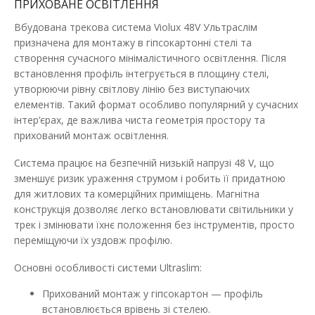
ПРИХОВАНЕ ОСВІТЛЕННЯ
Магнітні трекові світильники — це інноваційний вибір для
стильного та функціонального осві..
Вбудована трекова система Violux 48V Ультраслім
призначена для монтажу в гіпсокартонні стелі та
438.52 грн
створення сучасного мінімалістичного освітлення. Після
встановлення профіль інтегрується в площину стелі,
утворюючи рівну світлову лінію без виступаючих
елементів. Такий формат особливо популярний у сучасних
ДО КОШИКА
інтер’єрах, де важлива чиста геометрія простору та
прихований монтаж освітлення.
В порівняння
В закладки
Система працює на безпечній низькій напрузі 48 V, що
зменшує ризик ураження струмом і робить її придатною
для житлових та комерційних приміщень. Магнітна
конструкція дозволяє легко встановлювати світильники у
трек і змінювати їхнє положення без інструментів, просто
переміщуючи їх уздовж профілю.
Основні особливості системи Ultraslim:
Прихований монтаж у гіпсокартон — профіль
встановлюється врівень зі стелею.