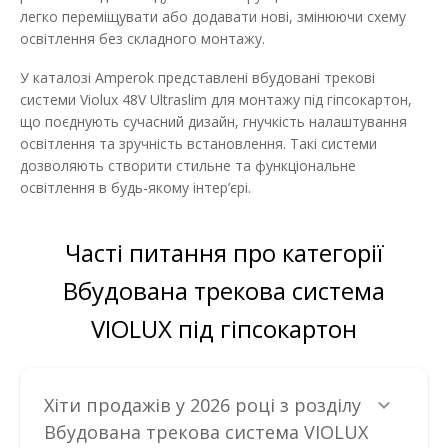
легко переміщувати або додавати нові, змінюючи схему
ДО КОШИКА
освітлення без складного монтажу.
В порівняння
У каталозі Amperok представлені вбудовані трекові
В закладки
системи Violux 48V Ultraslim для монтажу під гіпсокартон,
що поєднують сучасний дизайн, гнучкість налаштування
освітлення та зручність встановлення. Такі системи
дозволяють створити стильне та функціональне
освітлення в будь-якому інтер’єрі.
Часті питання про категорії
Вбудована трекова система
VIOLUX під гіпсокартон
Хіти продажів у 2026 році з розділу
Вбудована трекова система VIOLUX