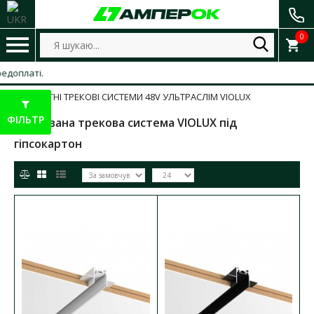
0
МАГНІТНІ ТРЕКОВІ СИСТЕМИ 48V УЛЬТРАСЛІМ VIOLUX
ФІЛЬТР
Вбудована трекова система VIOLUX під
гіпсокартон