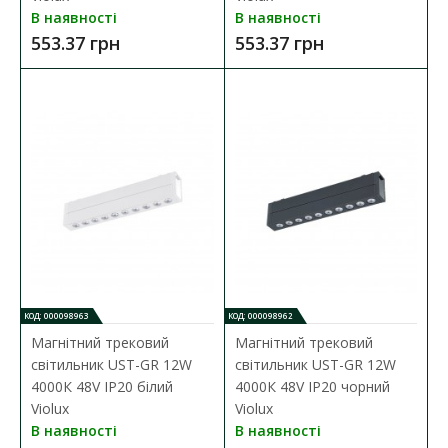
В наявності
В наявності
553.37 грн
553.37 грн
Шинопровід магнітний DTD врізний під
КОД: 000098963
КОД: 000098962
Магнітний трековий
Магнітний трековий
гіпсокартон 12мм 2м чорний Violux
світильник UST-GR 12W
світильник UST-GR 12W
Наявність:
В наявності
4000К 48V IP20 білий
4000К 48V IP20 чорний
Violux
Violux
Шинопровід магнітний DTD врізний під гіпсокартон 12мм 2м
В наявності
В наявності
чорний Violux ( 320122 ) основні ..