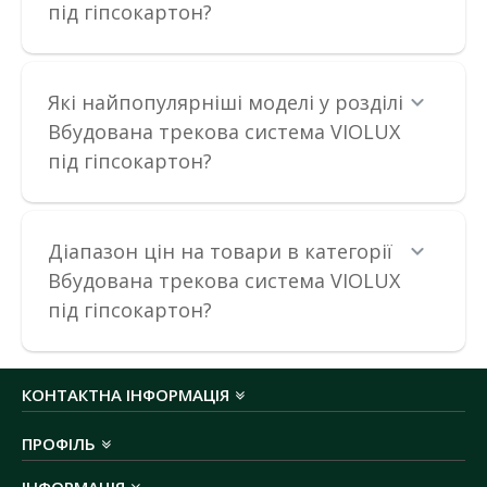
під гіпсокартон?
Які найпопулярніші моделі у розділі
Магнітний трековий світильник UST-G 12W 4000K
Вбудована трекова система VIOLUX
48V IP20 чорний Violux
під гіпсокартон?
Наявність:
В наявності
Магнітні трекові світильники — це інноваційний вибір для
стильного та функціонального освітленн..
Діапазон цін на товари в категорії
Вбудована трекова система VIOLUX
438.52 грн
під гіпсокартон?
ДО КОШИКА
КОНТАКТНА ІНФОРМАЦІЯ
В порівняння
ПРОФІЛЬ
В закладки