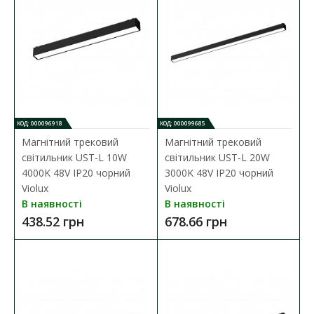
Шинопровід магнітний DTD врізний під
гіпсокартон 12мм 3м чорний Violux
Наявність:
В наявності
Шинопровід магнітний DTD врізний під гіпсокартон 12мм 3м
чорний Violux ( 320123 ) основні ..
КОД: 000096918
КОД: 000099685
Магнітний трековий
Магнітний трековий
2 067.33 грн
світильник UST-L 10W
світильник UST-L 20W
4000K 48V IP20 чорний
3000K 48V IP20 чорний
Violux
Violux
ДО КОШИКА
В наявності
В наявності
438.52 грн
678.66 грн
В порівняння
В закладки