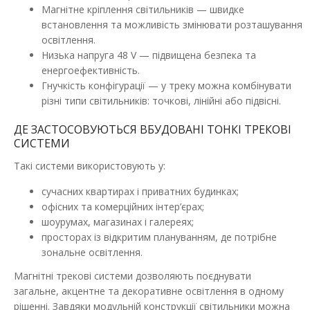
Магнітне кріплення світильників — швидке
встановлення та можливість змінювати розташування
освітлення.
Низька напруга 48 V — підвищена безпека та
енергоефективність.
Гнучкість конфігурації — у треку можна комбінувати
різні типи світильників: точкові, лінійні або підвісні.
ДЕ ЗАСТОСОВУЮТЬСЯ ВБУДОВАНІ ТОНКІ ТРЕКОВІ
СИСТЕМИ
Такі системи використовують у:
Магнітний трековий світильник UST-G 12W 4000K
48V IP20 білий Violux
сучасних квартирах і приватних будинках;
Наявність:
В наявності
офісних та комерційних інтер’єрах;
шоурумах, магазинах і галереях;
Магнітні трекові світильники — це інноваційний вибір для
просторах із відкритим плануванням, де потрібне
стильного та функціонального освітленн..
зональне освітлення.
438.52 грн
Магнітні трекові системи дозволяють поєднувати
загальне, акцентне та декоративне освітлення в одному
рішенні. Завдяки модульній конструкції світильники можна