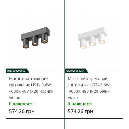
Шинопровід магнітний DTD врізний під
гіпсокартон 12мм 3м білий Violux
Наявність:
В наявності
КОД: 000098953
КОД: 000098954
Магнітний трековий
Магнітний трековий
Шинопровід магнітний DTD врізний під гіпсокартон 12мм 3м
світильник UST-J3 6W
світильник UST-J3 6W
білий Violux ( 320023 ) основні х..
4000К 48V IP20 чорний
4000К 48V IP20 білий
Violux
Violux
2 067.33 грн
В наявності
В наявності
574.26 грн
574.26 грн
ДО КОШИКА