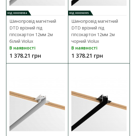
ДО КОШИКА
КОД: 000098984
КОД: 000096995
Шинопровід магнітний
Шинопровід магнітний
В порівняння
DTD врізний під
DTD врізний під
гіпсокартон 12мм 2м
гіпсокартон 12мм 2м
В закладки
білий Violux
чорний Violux
В наявності
В наявності
1 378.21 грн
1 378.21 грн