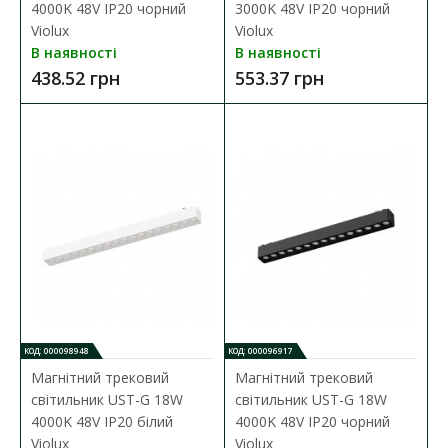
Шинопровід магнітний DTD врізний під
4000K 48V IP20 чорний
3000K 48V IP20 чорний
гіпсокартон 12мм 2м білий Violux
Violux
Violux
В наявності
В наявності
Наявність:
В наявності
438.52 грн
553.37 грн
Шинопровід магнітний DTD врізний під гіпсокартон 12мм 2м
білий Violux ( 320022 ) основні х..
1 378.21 грн
ДО КОШИКА
В порівняння
В закладки
КОД: 000098948
КОД: 000096917
Магнітний трековий
Магнітний трековий
світильник UST-G 18W
світильник UST-G 18W
4000K 48V IP20 білий
4000K 48V IP20 чорний
Violux
Violux