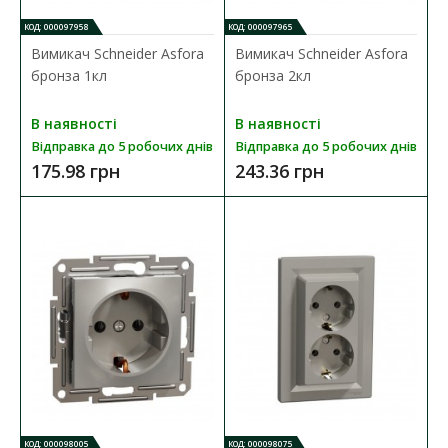
КОД: 000097958
КОД: 000097965
Вимикач Schneider Asfora
Вимикач Schneider Asfora
бронза 1кл
бронза 2кл
В наявності
В наявності
Відправка до 5 робочих днів
Відправка до 5 робочих днів
175.98 грн
243.36 грн
Вимикач Schneider Asfora білий 2кл
Наявність:
В наявності
Механізм вимикача Schneider Asfora призначений для
управління (вмикання/вимикання) однієї групи світ..
154.14 грн
КОД: 000098005
КОД: 000098075