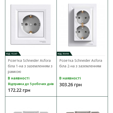
Механізм вимикача Schneider Asfora призначений для
управління (вмикання/вимикання) однієї групи світ..
238.38 грн
ДО КОШИКА
В порівняння
КОД: 15247
КОД: 35418
В закладки
Розетка Schneider Asfora
Розетка Schneider Asfora
біла 1-на з заземленням з
біла 2-на з заземленням
рамкою
В наявності
В наявності
303.26 грн
Відправка до 5 робочих днів
172.22 грн