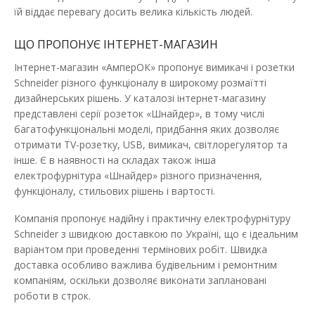
Розетка Schneider Asfora біла 2-на з заземленням
їй віддає перевагу досить велика кількість людей.
Наявність:
В наявності
ЩО ПРОПОНУЄ ІНТЕРНЕТ-МАГАЗИН
Schneider Electric Asfora - це простий та елегантний дизайн
виробів, що ідеально поєднуватиметься з ..
Інтернет-магазин «АмперОК» пропонує вимикачі і розетки
Schneider
різного функціоналу в широкому розмаїтті
303.26 грн
дизайнерських рішень. У каталозі інтернет-магазину
представлені серії розеток «Шнайдер», в тому числі
багатофункціональні моделі, придбання яких дозволяє
отримати TV-розетку, USB, вимикач, світлорегулятор та
ДО КОШИКА
інше. Є в наявності на складах також інша
електрофурнітура «Шнайдер» різного призначення,
В порівняння
функціоналу, стильових рішень і вартості.
В закладки
Компанія пропонує надійну і практичну електрофурнітуру
Schneider з швидкою доставкою по Україні, що є ідеальним
варіантом при проведенні термінових робіт. Швидка
доставка особливо важлива будівельним і ремонтним
компаніям, оскільки дозволяє виконати заплановані
роботи в строк.