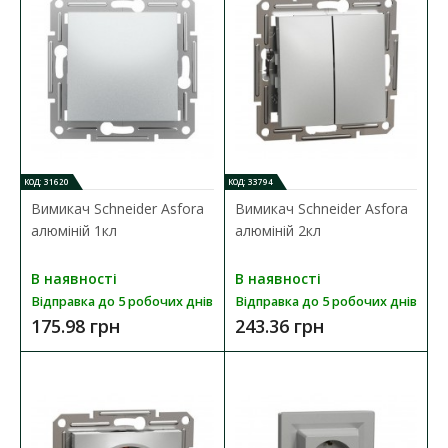
КОД: 31620
КОД: 33794
Вимикач Schneider Asfora
Вимикач Schneider Asfora
алюміній 1кл
алюміній 2кл
Розетка Schneider Asfora антрацит 1-на із
заземленням
В наявності
В наявності
Наявність:
В наявності
Відправка до 5 робочих днів
Відправка до 5 робочих днів
175.98 грн
243.36 грн
Schneider Electric Asfora - це простий та елегантний дизайн
виробів, що ідеально поєднуватиметься з ..
183.46 грн