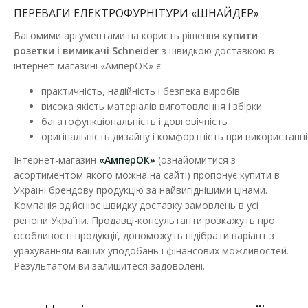
ПЕРЕВАГИ ЕЛЕКТРОФУРНІТУРИ «ШНАЙДЕР»
Вагомими аргументами на користь рішення
купити
розетки і вимикачі Schneider
з швидкою доставкою в
інтернет-магазині «АмперОК» є:
практичність, надійність і безпека виробів
висока якість матеріалів виготовлення і збірки
багатофункціональність і довговічність
оригінальність дизайну і комфортність при використанні
Інтернет-магазин
«АмперОК»
(ознайомитися з
асортиментом якого можна на сайті) пропонує купити в
Україні брендову продукцію за найвигіднішими цінами.
Компанія здійснює швидку доставку замовлень в усі
Вимикач Schneider Asfora алюміній 1кл
регіони України. Продавці-консультанти розкажуть про
Наявність:
В наявності
особливості продукції, допоможуть підібрати варіант з
Відправка до 5 робочих днів
урахуванням ваших уподобань і фінансових можливостей.
Результатом ви залишитеся задоволені.
Електричний вимикач Schneider Electric Asfora EPH0100161
кольору алюміній - це механізм з супортом т..