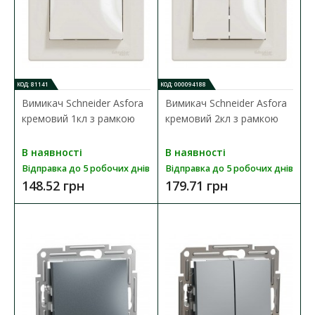
Розетка Schneider Asfora антрацит 2-на з
КОД: 81141
КОД: 000094188
заземленням
Вимикач Schneider Asfora
Вимикач Schneider Asfora
Наявність:
В наявності
кремовий 1кл з рамкою
кремовий 2кл з рамкою
Schneider Electric Asfora - це простий та елегантний дизайн
В наявності
В наявності
виробів, що ідеально поєднуватиметься з ..
Відправка до 5 робочих днів
Відправка до 5 робочих днів
148.52 грн
179.71 грн
593.43 грн
ДО КОШИКА
В порівняння
В закладки