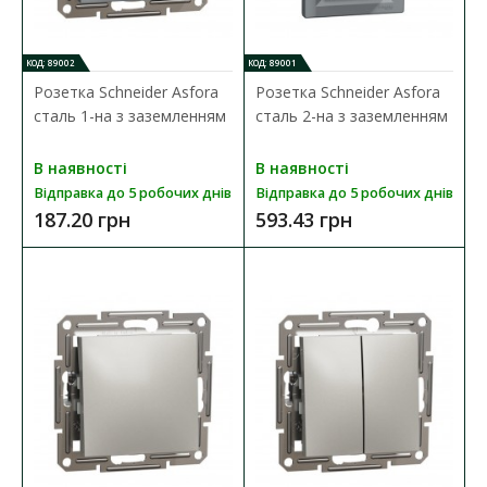
Наявність:
В наявності
Механізм вимикача Schneider Asfora призначений для
КОД: 89002
КОД: 89001
управління (вмикання/вимикання) однієї групи світ..
Розетка Schneider Asfora
Розетка Schneider Asfora
сталь 1-на з заземленням
сталь 2-на з заземленням
125.43 грн
В наявності
В наявності
Відправка до 5 робочих днів
Відправка до 5 робочих днів
ДО КОШИКА
187.20 грн
593.43 грн
В порівняння
В закладки