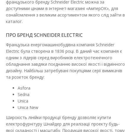
французького бренду Schneider Electric можна за
доступними цінами в інтернет-магазині «АмперОК», для
ознайомлення з великим асортиментом якого слід зайти в
каталог.
ПРО БРЕНД SCHNEIDER ELECTRIC
Французька енергомашинобудівна компанія Schneider
Electric була створена в 1836 році. В даний час компанія є
одним з лідерів серед виробників електротехнічного
обладнання завдяки поєднанню високої якості і відмінного
дизайну. Найбільш затребувані покупцями серії вимикачів
та розеток бренду:
Asfora
Sedna
Unica
Unica New
Широкість лінійки продукції бренду дозволяє купити
електрофурнітуру Шнайдер
для реалізації проекту будь-
якої складності і масштабу. Продукція високої якості, тому