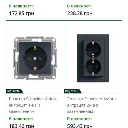
В наявності
В наявності
172.85 грн
238.38 грн
Вимикач Schneider Asfora антрацит 1кл
Наявність:
В наявності
Механізм вимикача Schneider Asfora призначений для
управління (вмикання/вимикання) однієї групи світ..
172.85 грн
ДО КОШИКА
КОД: 34710
КОД: 35661
Розетка Schneider Asfora
Розетка Schneider Asfora
В порівняння
антрацит 1-на із
антрацит 2-на з
В закладки
заземленням
заземленням
В наявності
В наявності
183.46 грн
593.43 грн