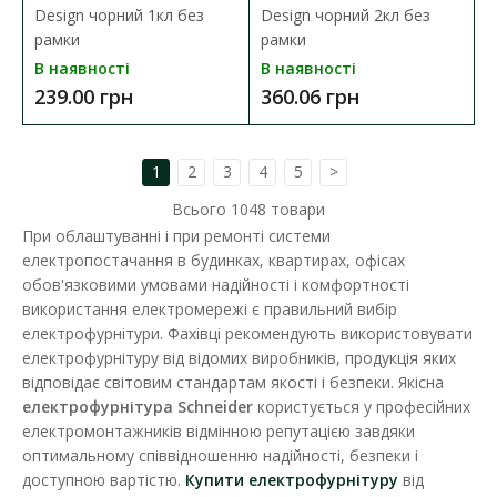
Design чорний 1кл без
Design чорний 2кл без
рамки
рамки
В наявності
В наявності
239.00 грн
360.06 грн
Розетка Schneider Asfora біла 1-на з заземленням з
рамкою
1
2
3
4
5
>
Наявність:
В наявності
Всього
1048
товари
Відправка до 5 робочих днів
При облаштуванні і при ремонті системи
Schneider Electric Asfora - це простий та елегантний дизайн
електропостачання в будинках, квартирах, офісах
виробів, що ідеально поєднуватиметься з ..
обов'язковими умовами надійності і комфортності
використання електромережі є правильний вибір
172.22 грн
електрофурнітури. Фахівці рекомендують використовувати
електрофурнітуру від відомих виробників, продукція яких
відповідає світовим стандартам якості і безпеки. Якісна
ДО КОШИКА
електрофурнітура Schneider
користується у професійних
електромонтажників відмінною репутацією завдяки
оптимальному співвідношенню надійності, безпеки і
В порівняння
доступною вартістю.
Купити електрофурнітуру
від
В закладки