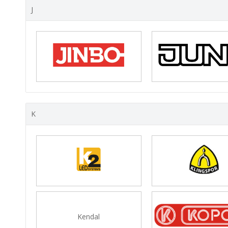
J
K
Kendal