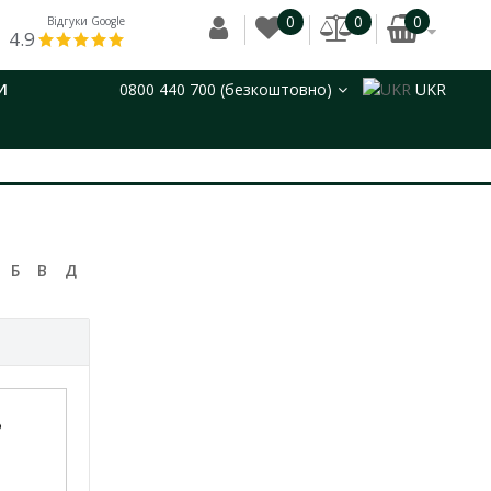
0
0
0
Відгуки Google
4.9
И
0800 440 700 (безкоштовно)
UKR
Б
В
Д