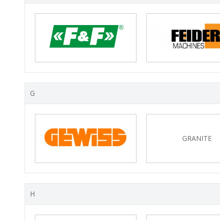
G
GRANITE
H