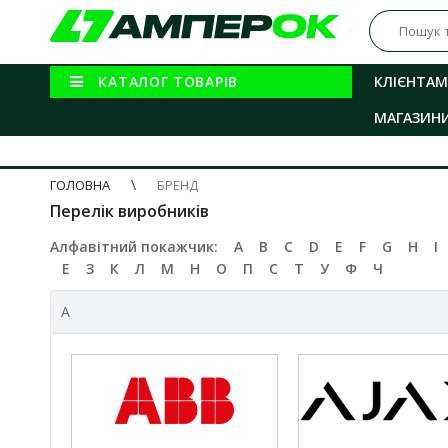
КАТАЛОГ ТОВАРІВ
КЛІЄНТАМ
МАГАЗИН
ГОЛОВНА
БРЕНД
Перелік виробників
Алфавітний покажчик:
A
B
C
D
E
F
G
H
I
Е
З
К
Л
М
Н
О
П
С
Т
У
Ф
Ч
A