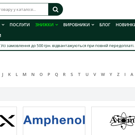
ПОСЛУГИ
ЗНИЖКИ
ВИРОБНИКИ
БЛОГ
НОВИНК
И
Усі замовлення до 500 грн. відвантажуються при повній передоплаті.
J
K
L
M
N
O
P
Q
R
S
T
U
V
W
Y
Z
І
А