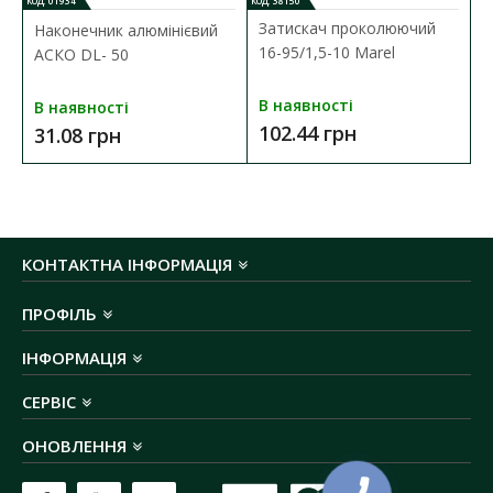
КОД: 01934
КОД: 38150
січення жили:
50 мм²
Затискач проколюючий
Наконечник алюмінієвий
не підтримує горіння
16-95/1,5-10 Marel
АСКО DL- 50
матеріал провідника:
алюміній
номінальне навантаження:
165 А (
таблиця
В наявності
В наявності
струмових навантажень
)
102.44 грн
31.08 грн
температура експлуатації:
-60 ºС до +50 ºС
КОНТАКТНА ІНФОРМАЦІЯ
ПРОФІЛЬ
ІНФОРМАЦІЯ
СЕРВІС
ОНОВЛЕННЯ