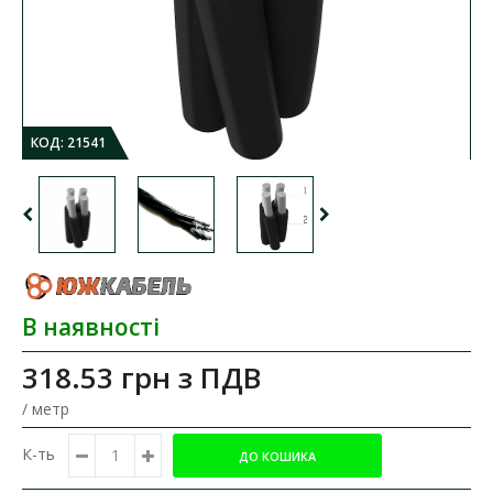
КОД:
21541
В наявності
318.53 грн
з ПДВ
/ метр
К-ть