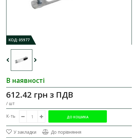
КОД:
05977
В наявності
612.42 грн
з ПДВ
/ шт
К-ть
У закладки
До порівняння