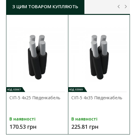
метизи – гальванічне або гаряче цинкування.
З ЦИМ ТОВАРОМ КУПЛЯЮТЬ
ЗАТИСКАЧ АНКЕРНИЙ ЗА 4Х(35-120) ЗН 2.4
ЛІЗО
ОСНОВНІ ХАРАКТЕРИСТИКИ:
мінімальне руйнівне навантаження:
37 кН
переріз проводів:
4
х(35-120)
мм²
зусилля затягування:
44 Нм
маса:
0,930 кг
КОД: 03067
КОД: 03069
СІП-5 4х25 Південкабель
СІП-5 4х35 Південкабель
В наявності
В наявності
170.53 грн
225.81 грн