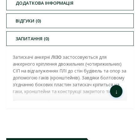
ДОДАТКОВА ІНФОРМАЦІЯ
ВІДГУКИ (0)
ЗАПИТАННЯ (0)
Затискачі анкерні
ЛІЗО
застосовуються для
анкерного кріплення двожильних (чотирижильних)
СІП на відгалуженнях ПЛІ до стін будівель та опор за
допомогою гаків (кронштейнів). Завдяки болтовому
з’єднанню бокових пластин затискач кріпиться на
↓
гаки, кронштейни та конструкції закритого типу.
Будова затискачів:
затискаючі вкладки – поліамід, наповнений
30% скловолокном, стійкий до
ультрафіолетового випромінювання, впливу
вологи та перепадів температур;
бокові пластини – гарячеоцинкована сталь;