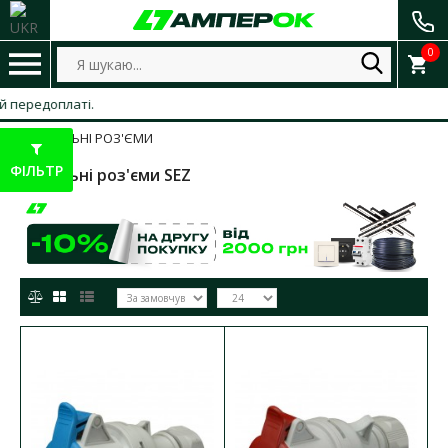
0
латі.
КАБЕЛЬНІ РОЗ'ЄМИ
ФІЛЬТР
Кабельні роз'єми SEZ