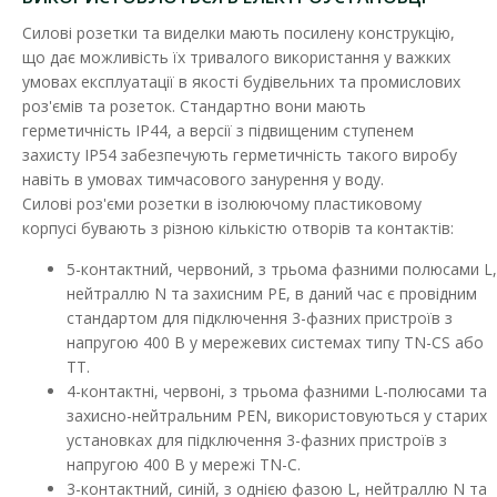
Силові розетки та виделки мають посилену конструкцію,
що дає можливість їх тривалого використання у важких
умовах експлуатації в якості будівельних та промислових
роз'ємів та розеток. Стандартно вони мають
герметичність IP44, а версії з підвищеним ступенем
Вилка переносна SEZ 16А/3
захисту IP54 забезпечують герметичність такого виробу
Наявність:
Немає в наявності
навіть в умовах тимчасового занурення у воду.
Силові роз'єми розетки в ізолюючому пластиковому
Силовий роз'єм призначений для оперативного і безпечного
корпусі бувають з різною кількістю отворів та контактів:
підключення електрообладнання до джерел еле..
5-контактний, червоний, з трьома фазними полюсами L,
229.44 грн
нейтраллю N та захисним PE, в даний час є провідним
стандартом для підключення 3-фазних пристроїв з
напругою 400 В у мережевих системах типу TN-CS або
TT.
ДО КОШИКА
4-контактні, червоні, з трьома фазними L-полюсами та
захисно-нейтральним PEN, використовуються у старих
В порівняння
установках для підключення 3-фазних пристроїв з
В закладки
напругою 400 В у мережі TN-C.
3-контактний, синій, з однією фазою L, нейтраллю N та