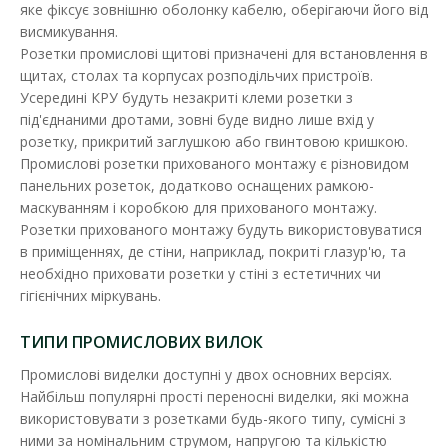
Наявність:
Немає в наявності
яке фіксує зовнішню оболонку кабелю, оберігаючи його від
висмикування.
Силовий роз'єм призначений для оперативного і безпечного
Розетки промислові щитові призначені для встановлення в
підключення електрообладнання до джерел еле..
щитах, столах та корпусах розподільчих пристроїв.
Усередині КРУ будуть незакриті клеми розетки з
308.36 грн
під'єднаними дротами, зовні буде видно лише вхід у
розетку, прикритий заглушкою або гвинтовою кришкою.
Промислові розетки прихованого монтажу є різновидом
ДО КОШИКА
панельних розеток, додатково оснащених рамкою-
маскуванням і коробкою для прихованого монтажу.
В порівняння
Розетки прихованого монтажу будуть використовуватися
в приміщеннях, де стіни, наприклад, покриті глазур'ю, та
В закладки
необхідно приховати розетки у стіні з естетичних чи
гігієнічних міркувань.
ТИПИ ПРОМИСЛОВИХ ВИЛОК
Промислові виделки доступні у двох основних версіях.
Найбільш популярні прості переносні виделки, які можна
використовувати з розетками будь-якого типу, сумісні з
ними за номінальним струмом, напругою та кількістю