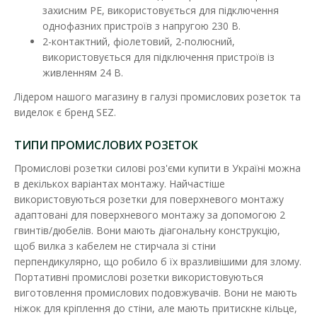
захисним PE, використовується для підключення
однофазних пристроїв з напругою 230 В.
2-контактний, фіолетовий, 2-полюсний,
використовується для підключення пристроїв із
живленням 24 В.
Лідером нашого магазину в галузі промислових розеток та
виделок є бренд SEZ.
ТИПИ ПРОМИСЛОВИХ РОЗЕТОК
Промислові розетки силові роз'єми купити в Україні можна
в декількох варіантах монтажу. Найчастіше
використовуються розетки для поверхневого монтажу
адаптовані для поверхневого монтажу за допомогою 2
гвинтів/дюбелів. Вони мають діагональну конструкцію,
щоб вилка з кабелем не стирчала зі стіни
перпендикулярно, що робило б їх вразливішими для злому.
Портативні промислові розетки використовуються
виготовлення промислових подовжувачів. Вони не мають
Вилка переносна SEZ 16А/5
ніжок для кріплення до стіни, але мають притискне кільце,