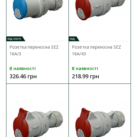
КОД: 03679
КОД:
Розетка переносна SEZ
Розетка переносна SEZ
16А/3
16А/43
В наявності
В наявності
326.46 грн
218.99 грн
Розетка переносна SEZ 16А/3
Наявність:
В наявності
Силовий роз'єм призначений для оперативного і безпечного
підключення електрообладнання до джерел еле..
326.46 грн