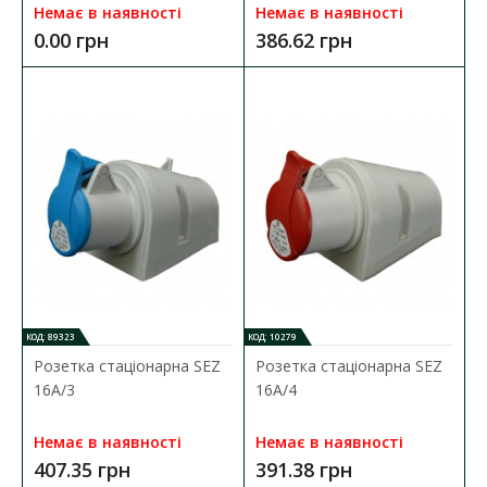
Розетка переносна SEZ 16А/5
Немає в наявності
Немає в наявності
Наявність:
В наявності
0.00 грн
386.62 грн
Силовий роз'єм призначений для оперативного і безпечного
підключення електрообладнання до джерел еле..
405.15 грн
ДО КОШИКА
В порівняння
В закладки
КОД: 89323
КОД: 10279
Розетка стаціонарна SEZ
Розетка стаціонарна SEZ
16А/3
16А/4
Немає в наявності
Немає в наявності
407.35 грн
391.38 грн