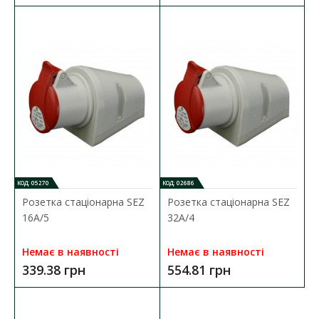
КОД: 05270
КОД: 02686
Розетка стаціонарна SEZ
Розетка стаціонарна SEZ
Розетка переносна SEZ 32А/5
16А/5
32А/4
Наявність:
В наявності
Немає в наявності
Немає в наявності
Силовий роз'єм призначений для оперативного і безпечного
339.38 грн
554.81 грн
підключення електрообладнання до джерел еле..
471.21 грн