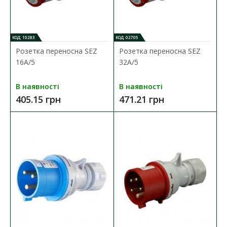
ДО КОШИКА
КОД: 10283
КОД: 02705
Розетка переносна SEZ
Розетка переносна SEZ
В порівняння
16А/5
32А/5
В закладки
В наявності
В наявності
405.15 грн
471.21 грн