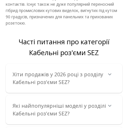
контактів. Існує також не дуже популярний переносний
гібрид промислових кутових виделок, вигнутих під кутом
90 градусів, призначених для панельних та прихованих
розетокю.
Часті питання про категорії
Кабельні роз'єми SEZ
Хіти продажів у 2026 році з розділу
Вилка переносна SEZ 32А/3
Кабельні роз'єми SEZ?
Наявність:
Немає в наявності
Силовий роз'єм призначений для оперативного і безпечного
підключення електрообладнання до джерел еле..
Які найпопулярніші моделі у розділі
Кабельні роз'єми SEZ?
378.82 грн