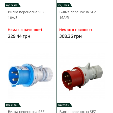
КОД: 00588
КОД: 10284
Вилка переносна SEZ
Вилка переносна SEZ
16А/3
16А/5
Немає в наявності
Немає в наявності
229.44 грн
308.36 грн
Розетка переносна SEZ 16А/43
Наявність:
В наявності
Силовий роз'єм призначений для оперативного і безпечного
підключення електрообладнання до джерел еле..
218.99 грн
ДО КОШИКА
В порівняння
КОД: 07004
КОД: 97496
В закладки
Вилка переносна SEZ
Вилка переносна SEZ