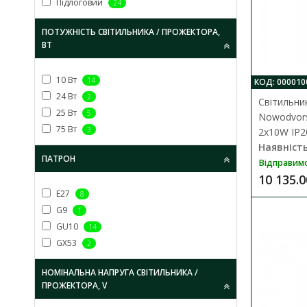
Підлоговий
24
ПОТУЖНІСТЬ СВІТИЛЬНИКА / ПРОЖЕКТОРА,
ВТ
10 Вт
14
КОД: 000010
24 Вт
2
Світильни
25 Вт
5
Nowodvors
75 Вт
3
2x10W IP2
Наявність
ПАТРОН
Відправим
10 135.0
E27
8
G9
1
GU10
14
GX53
2
НОМІНАЛЬНА НАПРУГА СВІТИЛЬНИКА /
ПРОЖЕКТОРА, V