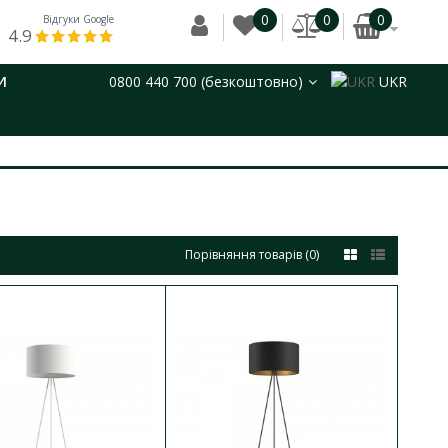
0
0
0
Відгуки Google
4.9
И
0800 440 700 (безкоштовно)
UKR
Порівняння товарів (0)
no II GU10 2x10W
ДО КОШИКА
В порівняння
В закладки
7708 Mono II GU10 2x10W