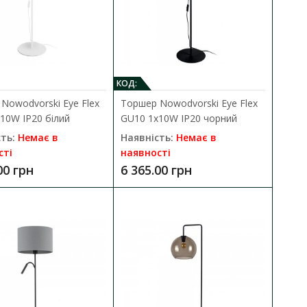
x25W IP20 білий
ДО КОШИКА
91 Cadilac I E27 1x25W
КОД:
В порівняння
Nowodvorski Eye Flex
Торшер Nowodvorski Eye Flex
В закладки
10W IP20 білий
GU10 1x10W IP20 чорний
ть:
Немає в
Наявність:
Немає в
сті
наявності
00 грн
6 365.00 грн
1x25W IP20 чорний
ДО КОШИКА
91 Cadilac I E27 1x25W
В порівняння