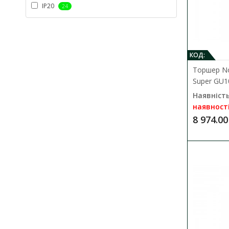
IP20
24
КОД:
Торшер No
Super GU1
Наявність
наявност
8 974.00