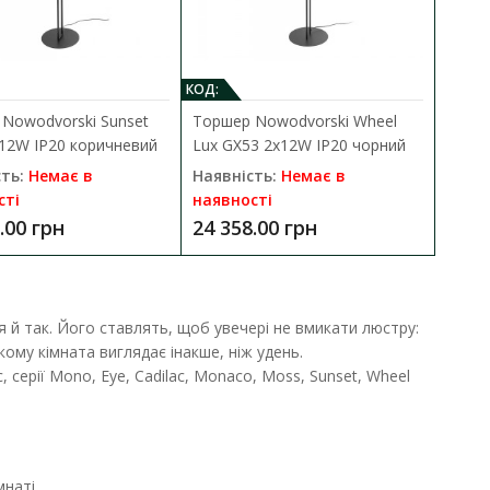
КОД:
Nowodvorski Sunset
Торшер Nowodvorski Wheel
12W IP20 коричневий
Lux GX53 2x12W IP20 чорний
0 1x10W IP20 білий
ть:
Немає в
Наявність:
Немає в
сті
наявності
ДО КОШИКА
.00 грн
24 358.00 грн
6493 Eye Super GU10 1x10W
В порівняння
В закладки
 й так. Його ставлять, щоб увечері не вмикати люстру:
якому кімната виглядає інакше, ніж удень.
 серії Mono, Eye, Cadilac, Monaco, Moss, Sunset, Wheel
мнаті.