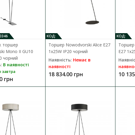
IP20 чорний подвійний, без абаж..
10 135.00 грн
0346
КОД:
КОД:
к торшер
Торшер Nowodvorski Alice E27
Торшер 
ki Mono II GU10
1x25W IP20 чорний
E27 1x2
Торшер Nowodvorski Alice E27 1x25
0 чорний
Наявність:
Немає в
Наявніс
Наявність:
Немає в наявності
:
В наявності
наявності
наявно
о завтра
18 834.00 грн
10 135
Сучасний та стильний Торшер Nowodvorski 49
0 грн
чорний з абажуром, підлоговий..
18 834.00 грн