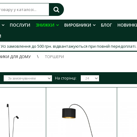
ПОСЛУГИ
ЗНИЖКИ
ВИРОБНИКИ
БЛОГ
НОВИНК
И
Усі замовлення до 500 грн. відвантажуються при повній передоплаті.
НИКИ ДЛЯ ДОМУ
ТОРШЕРИ
На сторінці:
Світильник торшер Nowodvorski Mo
IP20 чорний
Наявність:
В наявності
Відправимо завтра
Сучасний та стильний Торшер Nowodvorski 