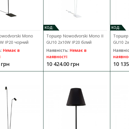
Сучасний та стильний Торшер Nowodvorski 8
IP20 білий підлоговий, гнучкі,..
КОД:
КОД:
6 365.00 грн
owodvorski Mono
Торшер Nowodvorski Mono II
Торшер 
W IP20 чорний
GU10 2x10W IP20 білий
GU10 2x
:
Немає в
Наявність:
Немає в
Наявніс
і
наявності
наявно
 грн
10 424.00 грн
10 135
Торшер Nowodvorski Eye Flex GU10
Наявність:
Немає в наявності
Сучасний та стильний Торшер Nowodvorski 8
IP20 чорний гнучкі, без абажур..
6 365.00 грн