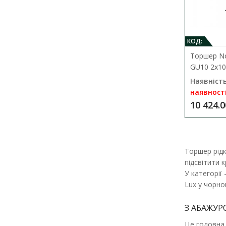
КОД:
Торшер No
GU10 2x10
Наявність
наявност
10 424.0
Торшер рідк
підсвітити 
У категорії
Lux у чорно
З АБАЖУР
Це головна 