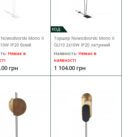
934 Eye Flex GU10 1x10W
В порівняння
В закладки
КОД:
Nowodvorski Mono II
Торшер Nowodvorski Mono II
10W IP20 білий
GU10 2x10W IP20 латунний
ть:
Немає в
Наявність:
Немає в
сті
наявності
.00 грн
1 104.00 грн
 1x10W IP20 чорний
ДО КОШИКА
935 Eye Flex GU10 1x10W
В порівняння
В закладки