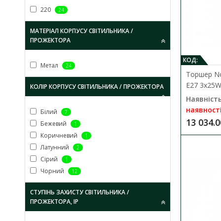
220
24
МАТЕРІАЛ КОРПУСУ СВІТИЛЬНИКА /
ПРОЖЕКТОРА
КОД:
Метал
24
Торшер Now
E27 3x25W
КОЛІР КОРПУСУ СВІТИЛЬНИКА / ПРОЖЕКТОРА
Наявність
наявност
Білий
7
13 034.0
Бежевий
1
Коричневий
1
Латунний
2
Сірий
1
Чорний
12
СТУПІНЬ ЗАХИСТУ СВІТИЛЬНИКА /
ПРОЖЕКТОРА, IP