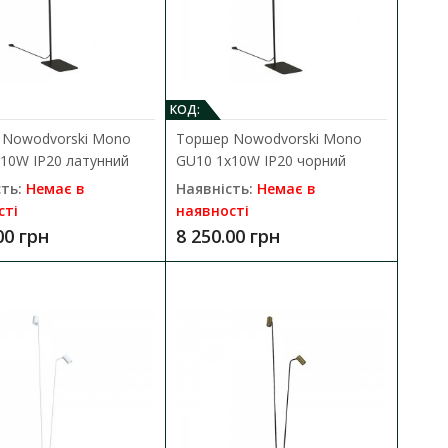
 3x25W IP20 чорний
КОД:
ДО КОШИКА
 Nowodvorski Mono
Торшер Nowodvorski Mono
10W IP20 латунний
GU10 1x10W IP20 чорний
88 Cadilac III E27 3x25W
В порівняння
ть:
Немає в
Наявність:
Немає в
В закладки
сті
наявності
00 грн
8 250.00 грн
1x10W IP20 білий
ДО КОШИКА