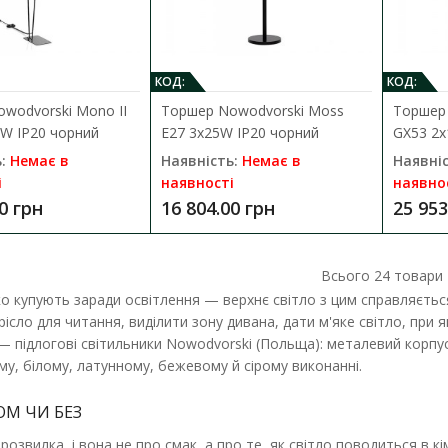
КОД:
КОД:
wodvorski Mono II
Торшер Nowodvorski Moss
Торшер 
W IP20 чорний
E27 3x25W IP20 чорний
GX53 2x
Торшер Nowodvorski Eye Super GU1
:
Немає в
Наявність:
Немає в
Наявніс
Наявність:
Немає в наявності
і
наявності
наявно
0 грн
16 804.00 грн
25 953
Сучасний та стильний Торшер Nowodvorski 
IP20 білий підлоговий, без аб..
Всього
24
товари
8 974.00 грн
о купують заради освітлення — верхнє світло з цим справляється
крісло для читання, виділити зону дивана, дати м'яке світло, при 
 — підлогові світильники Nowodvorski (Польща): металевий корпус,
му, білому, латунному, бежевому й сірому виконанні.
ОМ ЧИ БЕЗ
розвилка, і вона не про смак, а про те, як світло поводиться в кі