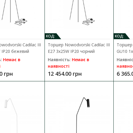
Торшер Nowodvorski Cadilac I E27 1
Наявність:
Немає в наявності
Сучасний та стильний Торшер Nowodvorski 81
КОД:
КОД:
IP20 білий на тринозі, з абажу..
odvorski Cadilac III
Торшер Nowodvorski Cadilac III
Торшер 
 IP20 бежевий
E27 3x25W IP20 чорний
GU10 1x
10 135.00 грн
:
Немає в
Наявність:
Немає в
Наявніс
і
наявності
наявно
0 грн
12 454.00 грн
6 365.
Торшер Nowodvorski Cadilac I E27 
Наявність:
Немає в наявності
Сучасний та стильний Торшер Nowodvorski 79