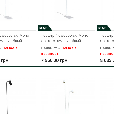
Торшер Nowodvorski Cadilac III E27
КОД:
КОД:
Наявність:
Немає в наявності
owodvorski Mono
Торшер Nowodvorski Mono
Торшер
W IP20 білий
GU10 1x10W IP20 білий
GU10 1x
Сучасний та стильний Торшер Nowodvorski 79
:
Немає в
Наявність:
Немає в
Наявніс
IP20 чорний з абажуром, підл..
і
наявності
наявно
12 454.00 грн
 грн
7 960.00 грн
8 685.
Торшер Nowodvorski Eye Flex GU10 
Наявність:
Немає в наявності