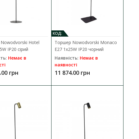
В закладки
КОД:
Nowodvorski Hotel
Торшер Nowodvorski Monaco
25W IP20 сірий
E27 1x25W IP20 чорний
ть:
Немає в
Наявність:
Немає в
сті
наявності
.00 грн
11 874.00 грн
 3x25W IP20 бежевий
ДО КОШИКА
90 Cadilac III E27 3x25W
В порівняння
В закладки