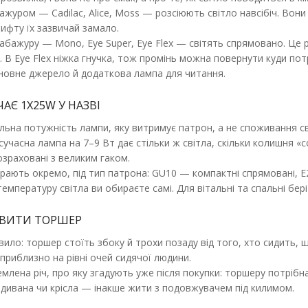
ажуром — Cadilac, Alice, Moss — розсіюють світло навсібіч. Вон
Торшер Nowodvorski Eye Super GU1
ифту їх зазвичай замало.
Наявність:
Немає в наявності
абажуру — Mono, Eye Super, Eye Flex — світять спрямовано. Це р
. В Eye Flex ніжка гнучка, тож промінь можна повернути куди потр
Сучасний та стильний Торшер Nowodvorski 
новне джерело й додаткова лампа для читання.
IP20 чорний підлоговий, без а..
8 974.00 грн
АЄ 1X25W У НАЗВІ
ьна потужність лампи, яку витримує патрон, а не споживання св
 сучасна лампа на 7–9 Вт дає стільки ж світла, скільки колишня «
зраховані з великим гаком.
рають окремо, під тип патрона: GU10 — компактні спрямовані, E2
температуру світла ви обираєте самі. Для вітальні та спальні бер
АВИТИ ТОРШЕР
Торшер Nowodvorski Hotel Plus 2x2
ило: торшер стоїть збоку й трохи позаду від того, хто сидить, щ
Наявність:
Немає в наявності
риблизно на рівні очей сидячої людини.
емлена річ, про яку згадують уже після покупки: торшеру потрібн
Сучасний та стильний Торшер Nowodvorski 9
 дивана чи крісла — інакше жити з подовжувачем під килимом.
IP20 сірий з лампою для читанн..