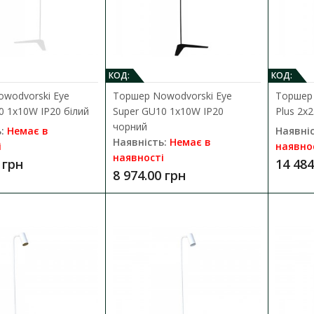
IP20 чорний на тринозі, з абаж..
10 135.00 грн
КОД:
КОД:
wodvorski Eye
Торшер Nowodvorski Eye
Торшер 
0 1x10W IP20 білий
Super GU10 1x10W IP20
Plus 2x
чорний
:
Немає в
Наявніс
Наявність:
Немає в
і
наявно
наявності
 грн
14 484
Торшер Nowodvorski Cadilac III E27
8 974.00 грн
Наявність:
Немає в наявності
Сучасний та стильний Торшер Nowodvorski 81
IP20 бежевий підлоговий, на ..
13 034.00 грн