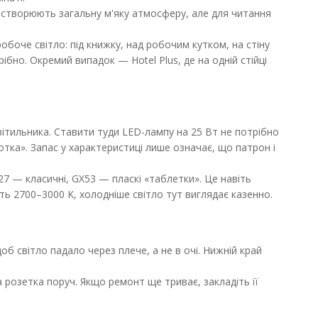
и створюють загальну м'яку атмосферу, але для читання
0 1x10W IP20 чорний
ДО КОШИКА
обоче світло: під книжку, над робочим кутком, на стіну
ібно. Окремий випадок — Hotel Plus, де на одній стійці
6506 Eye Super GU10 1x10W
В порівняння
В закладки
ітильника. Ставити туди LED-лампу на 25 Вт не потрібно
сотка». Запас у характеристиці лише означає, що патрон і
7 — класичні, GX53 — пласкі «таблетки». Це навіть
іть 2700–3000 K, холодніше світло тут виглядає казенно.
5W IP20 сірий
об світло падало через плече, а не в очі. Нижній край
ДО КОШИКА
а розетка поруч. Якщо ремонт ще триває, закладіть її
072 Hotel Plus 2x10+25W
В порівняння
В закладки