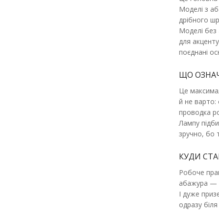
Моделі з аб
дрібного шр
Моделі без 
для акценту
поєднані ос
ЩО ОЗНАЧ
Це максимал
й не варто:
проводка ро
Лампу підби
зручно, бо 
КУДИ СТ
Робоче прав
абажура — п
І дуже приз
одразу біля