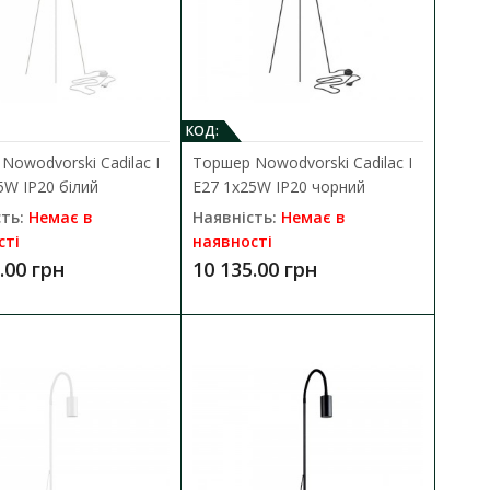
КОД:
Nowodvorski Cadilac I
Торшер Nowodvorski Cadilac I
5W IP20 білий
E27 1x25W IP20 чорний
W IP20 чорний
ть:
Немає в
Наявність:
Немає в
ДО КОШИКА
сті
наявності
.00 грн
10 135.00 грн
63 Alice E27 1x25W IP20
В порівняння
В закладки