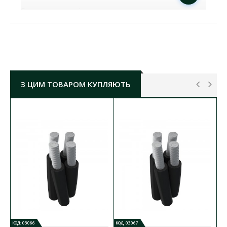
Будова затискачів:
затискаючі вкладки – поліамід, наповнений
30% скловолокном, стійкий до
ультрафіолетового випромінювання, впливу
вологи та перепадів температур;
бокові пластини – алюмінієвий сплав;
скоба – нержавча сталь;
З ЦИМ ТОВАРОМ КУПЛЯЮТЬ
метизи – гальванічне або гаряче цинкування.
ЗАТИСКАЧ АНКЕРНИЙ ЗА 4Х(10-35) СКОБА ЗН
2.1 ЛІЗО
ОСНОВНІ ХАРАКТЕРИСТИКИ:
мінімальне руйнівне навантаження:
9,5 кН
переріз проводів:
4
х(10-35)
мм²
зусилля затягування:
22 Нм
маса:
0,105 кг
КОД: 03066
КОД: 03067