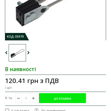
КОД:
05979
В наявності
120.41 грн
з ПДВ
/ шт
К-ть
У закладки
До порівняння