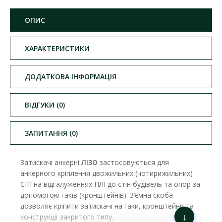
ОПИС
ХАРАКТЕРИСТИКИ
ДОДАТКОВА ІНФОРМАЦІЯ
ВІДГУКИ (0)
ЗАПИТАННЯ (0)
Затискачі анкерні
ЛІЗО
застосовуються для
анкерного кріплення двожильних (чотирижильних)
СІП на відгалуженнях ПЛІ до стін будівель та опор за
допомогою гаків (кронштейнів). З’ємна скоба
дозволяє кріпити затискачі на гаки, кронштейни та
↓
конструкції закритого типу.