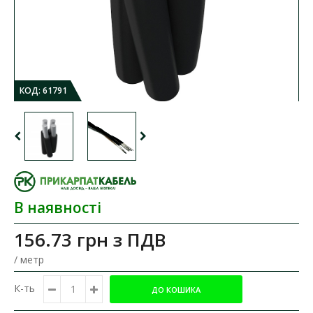
КОД:
61791
В наявності
156.73 грн
з ПДВ
/ метр
К-ть