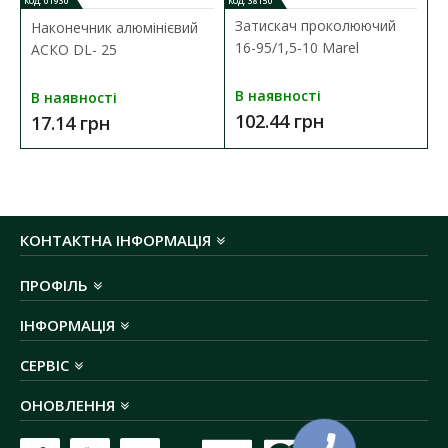
КОД: 01930
КОД: 38150
січення жили:
25 мм²
Затискач проколюючий
Наконечник алюмінієвий
матеріал провідника:
алюміній
16-95/1,5-10 Marel
АСКО DL- 25
номінальне навантаження:
105 А (
таблиця
струмових навантажень
)
В наявності
В наявності
температура експлуатації:
-60 ºС до +50 ºС
102.44 грн
17.14 грн
КОНТАКТНА ІНФОРМАЦІЯ
ПРОФІЛЬ
ІНФОРМАЦІЯ
СЕРВІС
ОНОВЛЕННЯ