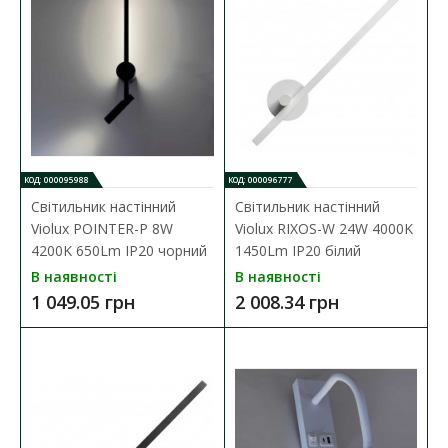
КОД: 000095988
КОД: 000096777
Світильник настінний Violux BITRIX-W USB 15W
Світильник настінний
Світильник настінний
3000/4200/6000K 865Lm IP20 чорний
Violux POINTER-P 8W
Violux RIXOS-W 24W 4000K
Наявність:
В наявності
4200K 650Lm IP20 чорний
1450Lm IP20 білий
В наявності
В наявності
Настінний світильник BITRIX-W USB+TYPE-C Violux призначений
для внутрішнього осві..
1 049.05 грн
2 008.34 грн
1 370.39 грн
ДО КОШИКА