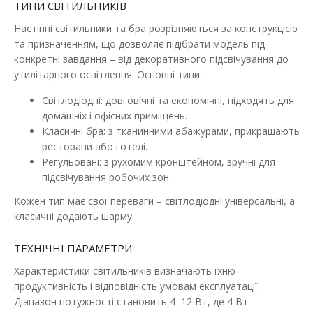
ТИПИ СВІТИЛЬНИКІВ
Настінні світильники та бра розрізняються за конструкцією
та призначенням, що дозволяє підібрати модель під
конкретні завдання – від декоративного підсвічування до
утилітарного освітлення. Основні типи:
Світлодіодні: довговічні та економічні, підходять для
домашніх і офісних приміщень.
Класичні бра: з тканинними абажурами, прикрашають
ресторани або готелі.
Регульовані: з рухомим кронштейном, зручні для
підсвічування робочих зон.
Кожен тип має свої переваги – світлодіодні універсальні, а
класичні додають шарму.
ТЕХНІЧНІ ПАРАМЕТРИ
Світильник настінний Violux CROCUS-R 8W 4200K
Характеристики світильників визначають їхню
560Lm IP20 чорний
продуктивність і відповідність умовам експлуатації.
Наявність:
В наявності
Діапазон потужності становить 4–12 Вт, де 4 Вт