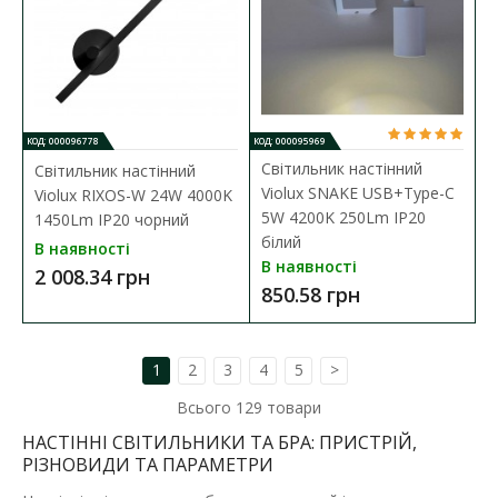
В порівняння
В закладки
КОД: 000096778
КОД: 000095969
Світильник настінний
Світильник настінний
Violux SNAKE USB+Type-C
Violux RIXOS-W 24W 4000K
5W 4200K 250Lm IP20
1450Lm IP20 чорний
білий
В наявності
В наявності
2 008.34 грн
850.58 грн
1
2
3
4
5
>
Всього
129
товари
НАСТІННІ СВІТИЛЬНИКИ ТА БРА: ПРИСТРІЙ,
РІЗНОВИДИ ТА ПАРАМЕТРИ