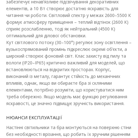
забезпечує ненав’язливе підсвічування декоративних
Настінний світильник CROCUS-R Violux призначений для
елементів, а 10 Вт створює достатню яскравість для
внутрішнього освітлення певн..
читання чи роботи. Світловий спектр у межах 2600–5500 К
формує атмосферу приміщення – теплий відтінок (2600 К)
510.35 грн
сприяє розслабленню, тоді як нейтральний (4500 К)
оптимальний для ділової обстановки.
Кут світлового потоку (30–100°) регулює зону освітлення –
ДО КОШИКА
вузькоспрямований промінь підкреслює окремі об’єкти, а
широкий створює фоновий світ. Клас захисту від пилу та
В порівняння
вологи (IP20–IP65) критично важливий для моделей, що
В закладки
встановлюються на відкритих просторах. Корпус,
виконаний із металу, гарантує стійкість до механічних
впливів, однак, якщо ви обираєте бра зі скляними
елементами, потрібно розуміти, що користуватися ним
треба обережно. Якщо модель має функцію регулювання
яскравості, це значно підвищує зручність використання.
НЮАНСИ ЕКСПЛУАТАЦІЇ
Настінні світильники та бра монтуються на поверхню стіни
без необхідності врізання, що робить їх зручним рішенням