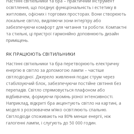
Настінні світильники та бра – практичний інструмент
освітлення, що поєднує функціональність і естетику в
житлових, офісних і торгових просторах. Вони створюють
Світильник настінний Violux CROCUS-R 8W 4200K
локальне світло, виділяючи зони інтер’єру або
560Lm IP20 білий
забезпечуючи комфорт для читання та роботи. Компактні
Наявність:
В наявності
та стильні, ці пристрої гармонійно доповнюють дизайн
приміщень.
Настінний світильник CROCUS-R Violux призначений для
внутрішнього освітлення певн..
ЯК ПРАЦЮЮТЬ СВІТИЛЬНИКИ
510.35 грн
Настінні світильники та бра перетворюють електричну
енергію в світло за допомогою лампи – частіше
світлодіодної. Джерело живлення подає струм через
стабілізуючий блок, забезпечуючи постійне світіння без
ДО КОШИКА
перепадів. Світло спрямовується плафоном або
відбивачем, формуючи промінь різної інтенсивності.
В порівняння
Наприклад, відкриті бра акцентують світло на картині, а
В закладки
моделі з розсіювачем м’яко освітлюють спальню.
Світлодіоди споживають на 80% менше енергії, ніж
галогенні лампи, і слугують до 50 000 годин.