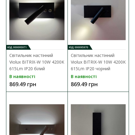
Наявність:
В наявності
Настінний світильник BITRIX-H Violux призначений для
внутрішнього освітлення певн..
472.54 грн
КОД: 000095971
КОД: 000095970
ДО КОШИКА
Світильник настінний
Світильник настінний
Violux BITRIX-W 10W 4200K
Violux BITRIX-W 10W 4200K
В порівняння
615Lm IP20 білий
615Lm IP20 чорний
В закладки
В наявності
В наявності
869.49 грн
869.49 грн