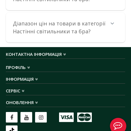
Діапазон цін на товари в категорії
Настінні світильники та бра?
Світильник настінний Violux CROCUS-S 8W 4200K
560Lm IP20 чорний
Наявність:
В наявності
КОНТАКТНА ІНФОРМАЦІЯ
Настінний світильник CROCUS-S Violux призначений для
внутрішнього освітлення певн..
ПРОФІЛЬ
510.35 грн
ІНФОРМАЦІЯ
СЕРВІС
ДО КОШИКА
ОНОВЛЕННЯ
В порівняння
В закладки