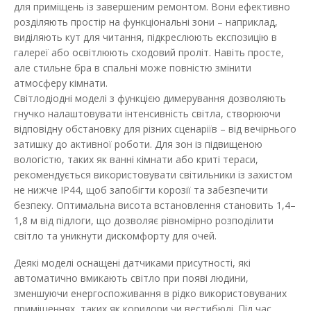
для приміщень із завершеним ремонтом. Вони ефективно
розділяють простір на функціональні зони – наприклад,
виділяють кут для читання, підкреслюють експозицію в
галереї або освітлюють сходовий проліт. Навіть просте,
але стильне бра в спальні може повністю змінити
атмосферу кімнати.
Світлодіодні моделі з функцією димерування дозволяють
гнучко налаштовувати інтенсивність світла, створюючи
відповідну обстановку для різних сценаріїв – від вечірнього
затишку до активної роботи. Для зон із підвищеною
вологістю, таких як ванні кімнати або криті тераси,
Світильник настінний Violux CROCUS-S 8W 4200K
рекомендується використовувати світильники із захистом
560Lm IP20 білий
не нижче IP44, щоб запобігти корозії та забезпечити
Наявність:
В наявності
безпеку. Оптимальна висота встановлення становить 1,4–
1,8 м від підлоги, що дозволяє рівномірно розподілити
Настінний світильник CROCUS-S Violux призначений для
світло та уникнути дискомфорту для очей.
внутрішнього освітлення певн..
Деякі моделі оснащені датчиками присутності, які
510.35 грн
автоматично вмикають світло при появі людини,
зменшуючи енергоспоживання в рідко використовуваних
приміщеннях, таких як коридори чи вестибюлі. Під час