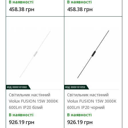
Світильник настінний Violux BITRIX-W 10W 4200K
В наявності
В наявності
615Lm IP20 чорний
458.38 грн
458.38 грн
Наявність:
В наявності
Настінний світильник BITRIX-W Violux призначений для
внутрішнього освітлення певн..
869.49 грн
ДО КОШИКА
В порівняння
В закладки
КОД: 0000101060
КОД: 0000101059
Світильник настінний
Світильник настінний
Violux FUSION 15W 3000K
Violux FUSION 15W 3000K
600Lm IP20 білий
600Lm IP20 чорний
В наявності
В наявності
926.19 грн
926.19 грн