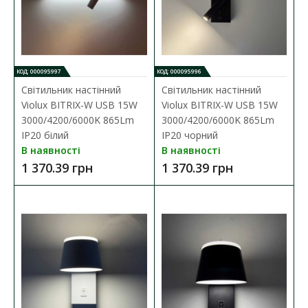
КОД: 000095997
КОД: 000095996
Світильник настінний
Світильник настінний
Violux BITRIX-W USB 15W
Violux BITRIX-W USB 15W
3000/4200/6000K 865Lm
3000/4200/6000K 865Lm
IP20 білий
IP20 чорний
В наявності
В наявності
1 370.39 грн
1 370.39 грн
Світильник настінний Violux BITRIX-H 3W 4200K
165Lm IP20 чорний
Наявність:
В наявності
Настінний світильник BITRIX-H Violux призначений для
внутрішнього освітлення певн..
472.54 грн