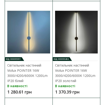
КОД: 000095991
КОД: 000099484
Світильник настінний
Світильник настінний
Violux POINTER 16W
Violux POINTER 16W
Світильник настінний Violux BITRIX-W USB 15W
3000/4200/6000K 1200Lm
3000/4200/6000K 1200Lm
3000/4200/6000K 865Lm IP20 білий
IP20 білий
IP20 золотий
В наявності
В наявності
Наявність:
В наявності
1 280.61 грн
1 370.39 грн
Настінний світильник BITRIX-W USB+TYPE-C Violux призначений
для внутрішнього осві..