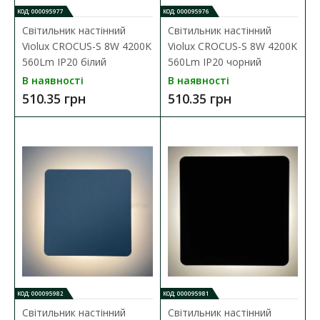
КОД: 000095977
КОД: 000095976
Світильник настінний
Світильник настінний
Violux CROCUS-S 8W 4200K
Violux CROCUS-S 8W 4200K
560Lm IP20 білий
560Lm IP20 чорний
В наявності
В наявності
Світильник настінний Violux BITRIX-W 10W 4200K
510.35 грн
510.35 грн
615Lm IP20 білий
Наявність:
В наявності
Настінний світильник BITRIX-W Violux призначений для
внутрішнього освітлення певн..
869.49 грн
ДО КОШИКА
В порівняння
КОД: 000095982
КОД: 000095981
В закладки
Світильник настінний
Світильник настінний