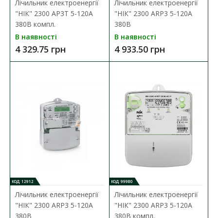
Лічильник електроенергії
Лічильник електроенергії
"НІК" 2300 AP3T 5-120А
"НІК" 2300 ARP3 5-120А
380В компл.
380В
В наявності
В наявності
4 329.75 грн
4 933.50 грн
КОД: 12912
КОД: 99980
Лічильник електроенергії
Лічильник електроенергії
Коробка під трифазний лічильник DOT.3 НІК
"НІК" 2300 ARP3 5-120А
"НІК" 2300 ARP3 5-120А
Наявність:
В наявності
380В
380В компл.