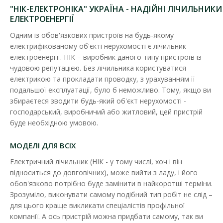
"НІК-ЕЛЕКТРОНІКА" УКРАЇНА - НАДІЙНІ ЛІЧИЛЬНИКИ
ЕЛЕКТРОЕНЕРГІЇ
Одним із обов'язкових пристроїв на будь-якому
електрифікованому об'єкті нерухомості є лічильник
електроенергії. НІК – виробник даного типу пристроїв із
Лічильник електроенергії "НІК" 2100 AP2.0000 (5-
чудовою репутацією. Без лічильника користуватися
60А) 220В компл.
електрикою та прокладати проводку, з урахуванням її
Наявність:
В наявності
подальшої експлуатації, було б неможливо. Тому, якщо ви
збираєтеся зводити будь-який об'єкт нерухомості -
Однофазний лічильник - NIK 2100 АР2, призначений для
господарський, виробничий або житловий, цей пристрій
вимірювання активної енергії в однофазних двопр..
буде необхідною умовою.
953.93 грн
МОДЕЛІ ДЛЯ ВСІХ
Електричний лічильник (НІК - у тому числі, хоч і він
відноситься до довговічних), може вийти з ладу, і його
ДО КОШИКА
обов'язково потрібно буде замінити в найкоротші терміни.
Зрозуміло, виконувати самому подібний тип робіт не слід –
В порівняння
для цього краще викликати спеціалістів профільної
В закладки
компанії. А ось пристрій можна придбати самому, так ви