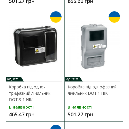
501.27 грн
855.60 грн
Коробка під одно- трифазний лічильник DOT.3-1В
НІК
Наявність:
В наявності
Коробка для лічильника призначена для зовнішньої
установки однофазних лічильників електричної е..
501.27 грн
КОД: 19761
КОД: 29257
ДО КОШИКА
Коробка під одно-
Коробка під однофазний
трифазний лічильник
лічильник DOT.1 НІК
В порівняння
DOT.3-1 НІК
В наявності
В наявності
В закладки
465.47 грн
501.27 грн