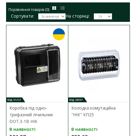
Порівняння товарів (0)
Сортувати:
На сторінці:
КОД: 31213
КОД: 28557
Коробка під одно-
Колодка комутаційна
трифазний лічильник
"НІК" КП25
DOT.3-1В НІК
В наявності
В наявності