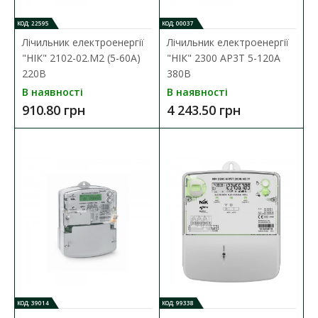
КОД: 22595
КОД: 00037
Лічильник електроенергії
Лічильник електроенергії
"НІК" 2102-02.М2 (5-60А)
"НІК" 2300 AP3T 5-120А
Коробка під однофазний лічильник DOT.1 НІК
220В
380В
Наявність:
В наявності
В наявності
В наявності
910.80 грн
4 243.50 грн
Коробка для лічильника призначена для зовнішньої
установки однофазних лічильників електричної е..
501.27 грн
ДО КОШИКА
В порівняння
В закладки
КОД: 39014
КОД: 99338