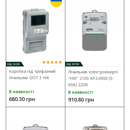
КОД: 29256
КОД: 99708
Коробка під трифазний
Лічильник електроенергії
лічильник DOT.3 НІК
"НІК" 2100 AP2.0000 (5-
60А) 220В
В наявності
В наявності
680.30 грн
910.80 грн
Колодка комутаційна "НІК" КП25
Наявність:
В наявності