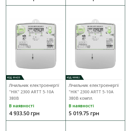
Лічильник електроенергії "НІК" 2100 AP2.0000 (5-
КОД: 99433
КОД: 99982
60А) 220В
Лічильник електроенергії
Лічильник електроенергії
Наявність:
В наявності
"НІК" 2300 ARTT 5-10А
"НІК" 2300 ARTT 5-10А
380В
380В компл.
Однофазний лічильник - NIK 2100 АР2, призначений для
В наявності
В наявності
вимірювання активної енергії в однофазних двопр..
4 933.50 грн
5 019.75 грн
910.80 грн