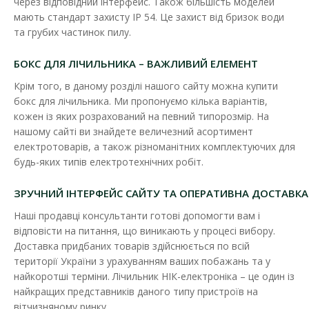
через відповідний інтерфейс. Також більшість моделей
220В​ + PLC модуль
мають стандарт захисту IP 54. Це захист від бризок води
Наявність:
В наявності
та грубих частинок пилу.
Однофазний лічильник - NIK 2100 призначений для
БОКС ДЛЯ ЛІЧИЛЬНИКА – ВАЖЛИВИЙ ЕЛЕМЕНТ
вимірювання активної енергії в однофазних двопр..
Крім того, в даному розділі нашого сайту можна купити
4 243.50 грн
бокс для лічильника. Ми пропонуємо кілька варіантів,
кожен із яких розрахований на певний типорозмір. На
нашому сайті ви знайдете величезний асортимент
електротоварів, а також різноманітних комплектуючих для
ДО КОШИКА
будь-яких типів електротехнічних робіт.
В порівняння
ЗРУЧНИЙ ІНТЕРФЕЙС САЙТУ ТА ОПЕРАТИВНА ДОСТАВКА
В закладки
Наші продавці консультанти готові допомогти вам і
відповісти на питання, що виникають у процесі вибору.
Доставка придбаних товарів здійснюється по всій
території України з урахуванням ваших побажань та у
найкоротші терміни. Лічильник НІК-електроніка – це один із
найкращих представників даного типу пристроїв на
вітчизняному ринку.