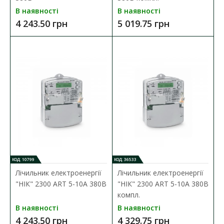
В наявності
В наявності
Коробка для лічильника призначена для зовнішньої
4 243.50 грн
5 019.75 грн
установки однофазних лічильників електричної е..
680.30 грн
ДО КОШИКА
В порівняння
В закладки
КОД: 10799
КОД: 36533
Лічильник електроенергії
Лічильник електроенергії
"НІК" 2300 ART 5-10А 380В
"НІК" 2300 ART 5-10А 380В
компл.
В наявності
В наявності
4 243.50 грн
4 329.75 грн