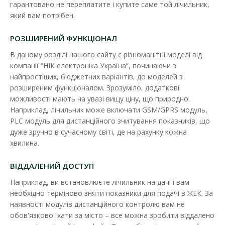
гарантовано не переплатите і купите саме той лічильник,
який вам потрібен.
РОЗШИРЕНИЙ ФУНКЦІОНАЛ
В даному розділі нашого сайту є різноманітні моделі від
компанії “НІК електроніка Україна”, починаючи з
найпростіших, бюджетних варіантів, до моделей з
розширеним функціоналом. Зрозуміло, додаткові
можливості мають на увазі вищу ціну, що природно.
Наприклад, лічильник може включати GSM/GPRS модуль,
PLC модуль для дистанційного зчитування показників, що
дуже зручно в сучасному світі, де на рахунку кожна
хвилина.
ВІДДАЛЕНИЙ ДОСТУП
Наприклад, ви встановлюєте лічильник на дачі і вам
необхідно терміново зняти показники для подачі в ЖЕК. За
наявності модулів дистанційного контролю вам не
обов'язково їхати за місто – все можна зробити віддалено
Лічильник електроенергії "НІК" 2100 AP6Т (5-80А)