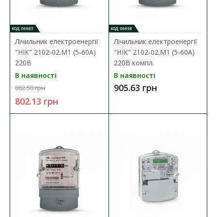
ДО КОШИКА
В порівняння
КОД: 06683
КОД: 06698
В закладки
Лічильник електроенергії
Лічильник електроенергії
"НІК" 2102-02.М1 (5-60А)
"НІК" 2102-02.М1 (5-60А)
220В
220В компл.
В наявності
В наявності
905.63 грн
862.50 грн
802.13 грн