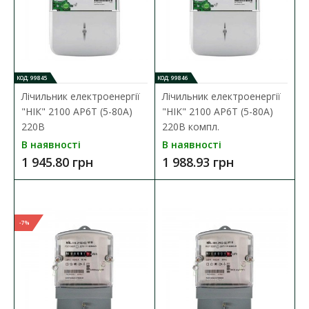
КОД: 99845
КОД: 99846
Лічильник електроенергії
Лічильник електроенергії
"НІК" 2100 АP6T (5-80А)
"НІК" 2100 АP6T (5-80А)
220В
220В компл.
В наявності
В наявності
Коробка під одно- трифазний лічильник DOT.3-1
1 945.80 грн
1 988.93 грн
НІК
Наявність:
В наявності
Коробка для лічильника призначена для зовнішньої
-7%
установки однофазних лічильників електричної е..
465.47 грн