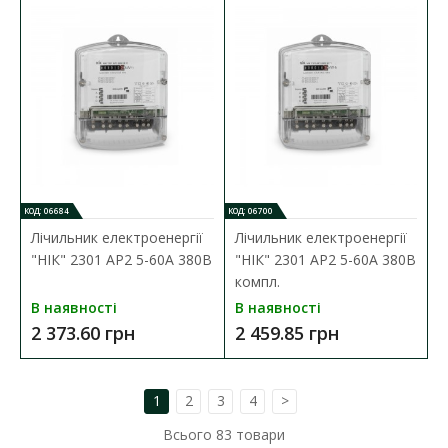
ДО КОШИКА
В порівняння
В закладки
КОД: 06684
КОД: 06700
Лічильник електроенергії
Лічильник електроенергії
"НІК" 2301 АP2 5-60А 380В
"НІК" 2301 АP2 5-60А 380В
компл.
В наявності
В наявності
2 373.60 грн
2 459.85 грн
1
2
3
4
>
Всього
83
товари