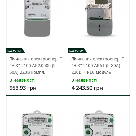
Основні властивості: Колодки призначені для забезпечення
монтажу і демонтажу трифазних лічильн..
855.60 грн
ДО КОШИКА
КОД: 99773
КОД: 99729
В порівняння
Лічильник електроенергії
Лічильник електроенергії
В закладки
"НІК" 2100 AP2.0000 (5-
"НІК" 2100 AP6Т (5-80А)
60А) 220В компл.
220В​ + PLC модуль
В наявності
В наявності
953.93 грн
4 243.50 грн