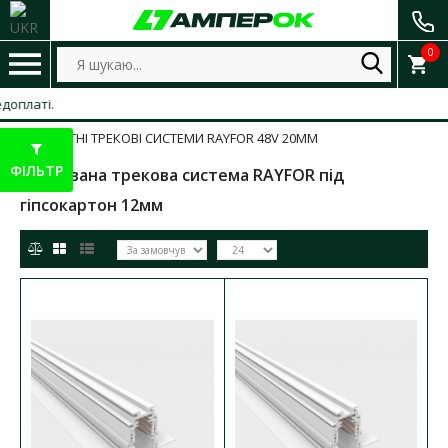
0
МАГНІТНІ ТРЕКОВІ СИСТЕМИ RAYFOR 48V 20ММ
ФІЛЬТР
Вбудована трекова система RAYFOR під
гіпсокартон 12мм