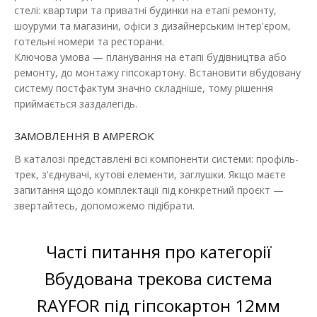
стелі: квартири та приватні будинки на етапі ремонту,
ДО КОШИКА
шоуруми та магазини, офіси з дизайнерським інтер'єром,
готельні номери та ресторани.
В порівняння
Ключова умова — планування на етапі будівництва або
В закладки
ремонту, до монтажу гіпсокартону. Встановити вбудовану
систему постфактум значно складніше, тому рішення
приймається заздалегідь.
ЗАМОВЛЕННЯ В AMPEROK
В каталозі представлені всі компоненти системи: профіль-
трек, з'єднувачі, кутові елементи, заглушки. Якщо маєте
запитання щодо комплектації під конкретний проєкт —
звертайтесь, допоможемо підібрати.
Часті питання про категорії
Вбудована трекова система
RAYFOR під гіпсокартон 12мм