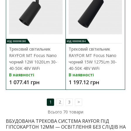
КОД: 000098280
КОД: 000098284
Трековий світильник
Трековий світильник
RAYFOR MT Focus Nano
RAYFOR MT Focus Nano
чорний 12W 1020Lm 30-
чорний 15W 1275Lm 30-
40-50К 48V WiFi
40-50К 48V WiFi
В наявності
В наявності
1 077.41 грн
1 197.12 грн
1
2
3
>
Трековий світильник RAYFOR MT Accent білий 18W
Всього
70
товари
1080Lm 30-40-50К 48V WiFi
ВБУДОВАНА ТРЕКОВА СИСТЕМА RAYFOR ПІД
Наявність:
В наявності
ГІПСОКАРТОН 12ММ — ОСВІТЛЕННЯ БЕЗ СЛІДІВ НА