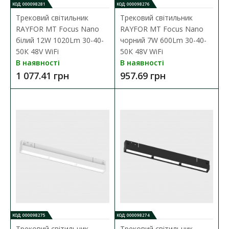
КОД: 000098281
КОД: 000098276
Трековий світильник
Трековий світильник
RAYFOR MT Focus Nano
RAYFOR MT Focus Nano
білий 12W 1020Lm 30-40-
чорний 7W 600Lm 30-40-
50К 48V WiFi
50К 48V WiFi
В наявності
В наявності
Шинопровід магнітний RAYFOR MT-G Rail білий
1 077.41 грн
957.69 грн
врізний 3м під гіпсокартон 12мм
Наявність:
В наявності
Шинопровід магнітний RAYFOR MT-G Rail є ідеальним рішенням
для створення ефективної та естетичної ос..
3 591.35 грн
ДО КОШИКА
В порівняння
КОД: 000098275
КОД: 000098274
В закладки
Трековий світильник
Трековий світильник