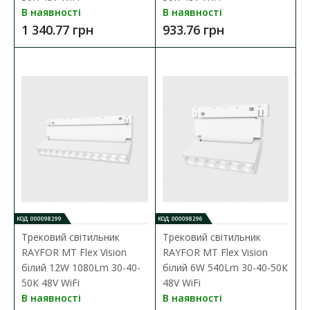
В наявності
В наявності
1 340.77 грн
933.76 грн
Шинопровід магнітний RAYFOR MT-G Rail чорний
КОД: 000098299
КОД: 000098296
Трековий світильник
Трековий світильник
врізний 3м під гіпсокартон 12мм
RAYFOR MT Flex Vision
RAYFOR MT Flex Vision
Наявність:
В наявності
білий 12W 1080Lm 30-40-
білий 6W 540Lm 30-40-50К
50К 48V WiFi
48V WiFi
​Шинопровід магнітний RAYFOR MT-G Rail — це сучасне рішення
В наявності
В наявності
для організації електропостачання у прос..