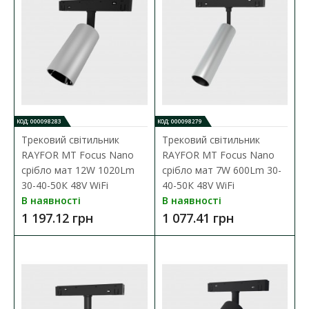
Трековий світильник RAYFOR MT Focus Nano
чорний 7W 600Lm 30-40-50К 48V WiFi
Наявність:
В наявності
Магнітні трекові світильники — сучасне рішення для
організації стильного та функціонального освітлен..
КОД: 000098283
КОД: 000098279
Трековий світильник
Трековий світильник
957.69 грн
RAYFOR MT Focus Nano
RAYFOR MT Focus Nano
срібло мат 12W 1020Lm
срібло мат 7W 600Lm 30-
30-40-50К 48V WiFi
40-50К 48V WiFi
ДО КОШИКА
В наявності
В наявності
1 197.12 грн
1 077.41 грн
В порівняння
В закладки