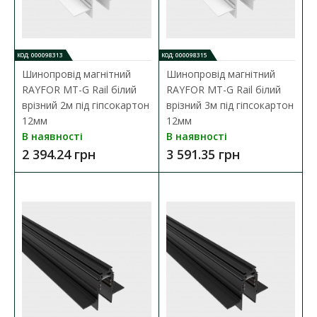
КОД: 000098313
КОД: 000098315
Шинопровід магнітний
Шинопровід магнітний
RAYFOR MT-G Rail білий
RAYFOR MT-G Rail білий
врізний 2м під гіпсокартон
врізний 3м під гіпсокартон
12мм
12мм
В наявності
В наявності
2 394.24 грн
3 591.35 грн
Шинопровід магнітний RAYFOR MT-G Rail білий
врізний 2м під гіпсокартон 12мм
Наявність:
В наявності
Шинопровід магнітний RAYFOR MT-G Rail - це стильний та
функціональний елемент електричної інфраструк..
2 394.24 грн