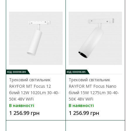
Трековий світильник RAYFOR MT Focus Nano білий
12W 1020Lm 30-40-50К 48V WiFi
Наявність:
В наявності
КОД: 000098289
КОД: 000098285
Трековий світильник
Трековий світильник
Магнітні трекові світильники — сучасне рішення для
RAYFOR MT Focus 12
RAYFOR MT Focus Nano
організації стильного та функціонального освітлен..
білий 12W 1020Lm 30-40-
білий 15W 1275Lm 30-40-
50К 48V WiFi
50К 48V WiFi
1 077.41 грн
В наявності
В наявності
1 256.99 грн
1 256.99 грн
ДО КОШИКА