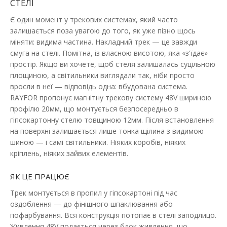
СТЕЛІ
Магнітні трекові світильники — сучасне рішення для
організації стильного та функціонального освітлен..
Є один момент у трекових системах, який часто
залишається поза увагою до того, як уже пізно щось
1 125.28 грн
міняти: видима частина. Накладний трек — це завжди
смуга на стелі. Помітна, із власною висотою, яка «з'їдає»
простір. Якщо ви хочете, щоб стеля залишалась суцільною
площиною, а світильники виглядали так, ніби просто
ДО КОШИКА
вросли в неї — відповідь одна: вбудована система.
RAYFOR пропонує магнітну трекову систему 48V шириною
В порівняння
профілю 20мм, що монтується безпосередньо в
В закладки
гіпсокартонну стелю товщиною 12мм. Після встановлення
на поверхні залишається лише тонка щілина з видимою
шиною — і самі світильники. Ніяких коробів, ніяких
кріплень, ніяких зайвих елементів.
ЯК ЦЕ ПРАЦЮЄ
Трек монтується в пропил у гіпсокартоні під час
оздоблення — до фінішного шпаклювання або
пофарбування. Вся конструкція потопає в стелі заподлицо.
Живлення 48V подається через блок живлення, що