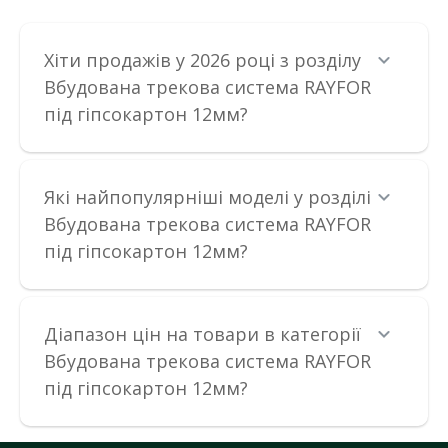
Хіти продажів у 2026 році з розділу
Вбудована трекова система RAYFOR
Трековий світильник RAYFOR MT Flex Line білий
під гіпсокартон 12мм?
12W 840Lm 30-40-50К 48V WiFi
Наявність:
В наявності
Які найпопулярніші моделі у розділі
Магнітні трекові світильники — сучасне рішення для
організації стильного та функціонального освітлен..
Вбудована трекова система RAYFOR
під гіпсокартон 12мм?
1 340.77 грн
Діапазон цін на товари в категорії
ДО КОШИКА
Вбудована трекова система RAYFOR
В порівняння
під гіпсокартон 12мм?
В закладки