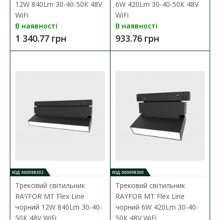
Шинопровід магнітний RAYFOR MT-G Rail чорний
12W 840Lm 30-40-50К 48V
6W 420Lm 30-40-50К 48V
врізний 2м під гіпсокартон 12мм
WiFi
WiFi
В наявності
В наявності
Наявність:
В наявності
1 340.77 грн
933.76 грн
Шинопровід магнітний RAYFOR MT-G Rail є ідеальним рішенням
для створення ефективної та естетичної ос..
2 394.24 грн
ДО КОШИКА
В порівняння
В закладки
КОД: 000098302
КОД: 000098300
Трековий світильник
Трековий світильник
RAYFOR MT Flex Line
RAYFOR MT Flex Line
чорний 12W 840Lm 30-40-
чорний 6W 420Lm 30-40-
50К 48V WiFi
50К 48V WiFi