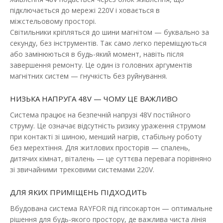
підключається до мережі 220V і ховається в
міжстельовому просторі.
Світильники кріпляться до шини магнітом — буквально за
секунду, без інструментів. Так само легко переміщуються
або замінюються в будь-який момент, навіть після
завершення ремонту. Це один із головних аргументів
магнітних систем — гнучкість без руйнування.
НИЗЬКА НАПРУГА 48V — ЧОМУ ЦЕ ВАЖЛИВО
Система працює на безпечній напрузі 48V постійного
Трековий світильник RAYFOR MT Accent чорний
струму. Це означає відсутність ризику ураження струмом
18W 1080Lm 30-40-50К 48V WiFi
при контакті зі шиною, менший нагрів, стабільну роботу
Наявність:
В наявності
без мерехтіння. Для житлових просторів — спалень,
дитячих кімнат, віталень — це суттєва перевага порівняно
Магнітні трекові світильники — сучасне рішення для
зі звичайними трековими системами 220V.
організації стильного та функціонального освітлен..
ДЛЯ ЯКИХ ПРИМІЩЕНЬ ПІДХОДИТЬ
1 125.28 грн
Вбудована система RAYFOR під гіпсокартон — оптимальне
рішення для будь-якого простору, де важлива чиста лінія