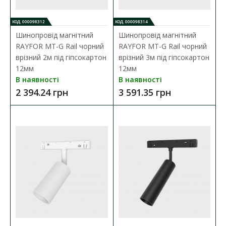
ДО КОШИКА
КОД: 000098312
КОД: 000098314
Шинопровід магнітний
Шинопровід магнітний
В порівняння
RAYFOR MT-G Rail чорний
RAYFOR MT-G Rail чорний
врізний 2м під гіпсокартон
врізний 3м під гіпсокартон
В закладки
12мм
12мм
В наявності
В наявності
2 394.24 грн
3 591.35 грн