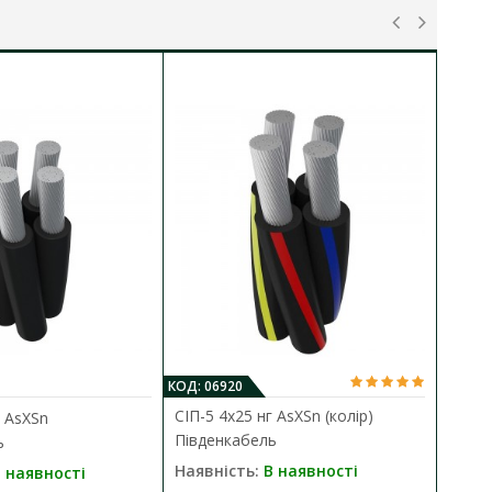
КОД: 06920
КО
СІП-5 4х25 нг AsXSn (колір)
г AsXSn
С
Південкабель
ь
П
Наявність:
В наявності
 наявності
Н