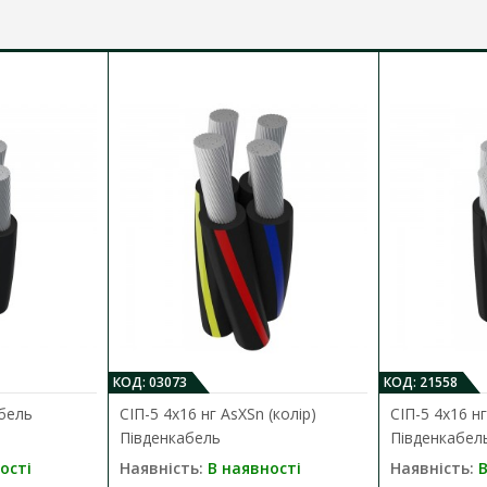
КОД: 03073
КОД: 21558
абель
СІП-5 4х16 нг AsXSn (колір)
СІП-5 4х16 н
Південкабель
Південкабел
ості
Наявність:
В наявності
Наявність:
В