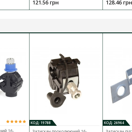
121.56 грн
128.46 грн
КОД: 19788
КОД: 26964
чий 16-
Затискач проколюючий 16-
Затискач під