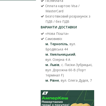
Післяплата
Оплата картою Visa /
MasterCard
Безготівковий розрахунок з
ПДВ / без ПДВ
ВАРІАНТИ ДОСТАВКИ
«Нова Пошта»
Самовивіз:
м. Тернопіль
, вул.
Бродівська 44
м. Хмельницький
,
вул. Озерна 4 А
м. Львів
, с. Пасіки-Зубрицькі,
вул. Дорожна 60-В (Порт
термінал F)
м. Рівне
, вул. Олега Дудєя, 7