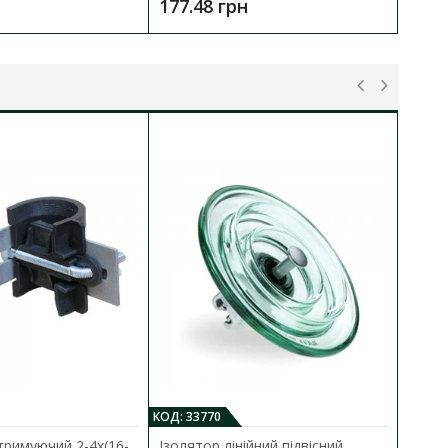
177.48 грн
1
КОД: 33770
тримуючий 2-4х(16-
Ізолятор лінійний підвісний