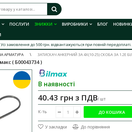
ПОСЛУГИ
ЗНИЖКИ
ВИРОБНИКИ
БЛОГ
НОВИНК
И
Усі замовлення до 500 грн. відвантажуються при повній передоплаті.
НА АРМАТУРА
ЗАТИСКАЧ АНКЕРНИЙ ЗА 4Х(10-25) СКОБА ЗА 1.2Е Б
акс ( Б00043734 )​
В наявності
40.43 грн
з ПДВ
/ шт
К-ть
У закладки
До порівняння