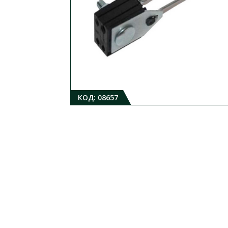
КОД:
08657