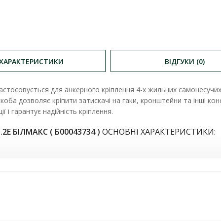
ХАРАКТЕРИСТИКИ
ВІДГУКИ (0)
астосовується для анкерного кріплення 4-х жильних самонесучих
а скоба дозволяє кріпити затискачі на гаки, кронштейни та інші ко
ї і гарантує надійність кріплення.
.2Е БІЛМАКС ( Б00043734 )​
ОСНОВНІ ХАРАКТЕРИСТИКИ: