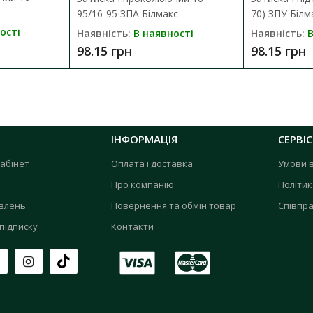
95/16-95 ЗПА Білмакс
70) ЗПУ Білм
ості
Наявність:
В наявності
Наявність:
В
98.15 грн
98.15 грн
ІНФОРМАЦІЯ
СЕРВІС
абінет
Оплата і доставка
Умови 
Про компанію
Політик
овлень
Повернення та обмін товар
Співпра
підписку
Контакти