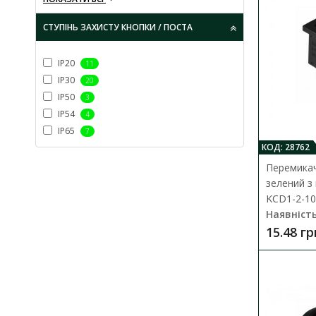
СТУПІНЬ ЗАХИСТУ КНОПКИ / ПОСТА
IP20
11
IP30
20
IP50
3
IP54
4
IP65
7
КОД: 28762
Перемикач
зелений з
KCD1-2-10
Наявність
15.48 гр