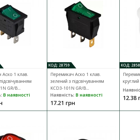
Перемикач Аско 1 клав. жовтий з п
201N YL/B
Наявність:
В наявності
КОД: 28759
КОД: 2858
Клавішний перемикач призначений для ком
 Аско 1 клав.
Перемикач Аско 1 клав.
Перемик
електричних кіл керування, живлення тощ..
 підсвічуванням
зелений з підсвічуванням
круглий
1N GR/B...
KCD3-101N GR/B...
Наявніс
25.43 грн
:
В наявності
Наявність:
В наявності
12.38 
н
17.21 грн