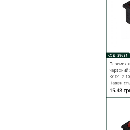
КОД: 28621
Перемикач
червоний 
KCD1-2-101
Наявність
15.48 гр