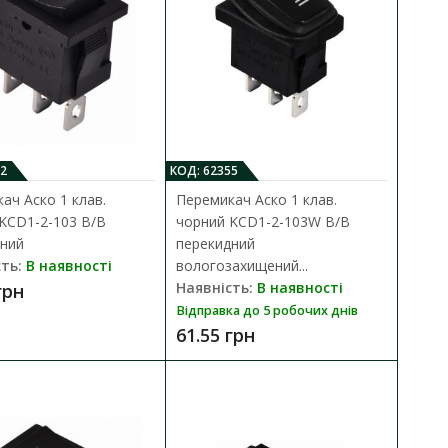
лий KCD1-5-101 W/W
ДО КОШИКА
утації низьковольтних
В порівняння
В закладки
2
КОД: 62355
ач Аско 1 клав.
Перемикач Аско 1 клав.
KCD1-2-103 B/B
чорний KCD1-2-103W B/B
ний
перекидний
ть:
В наявності
вологозахищений...
Наявність:
В наявності
грн
Відправка до 5 робочих днів
61.55 грн
рий KCD1-5-101 GY/GY
ДО КОШИКА
утації низьковольтних
В порівняння