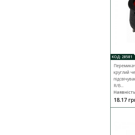
КОД: 28581
Перемикач
круглий ч
підсвічув
R/B...
Наявність
18.17 гр