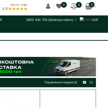
0
0
0
Відгуки Google
4.9
И
0800 440 700 (безкоштовно)
UKR
Порівняння товарів (0)
дсвічуванням KCD2-
ДО КОШИКА