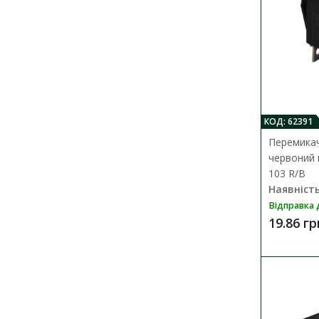
КОД: 62391
Перемикач
червоний 
103 R/B
Наявність
Відправка 
19.86 гр