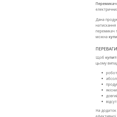
Перемикач
електричних
Дана продук
натискання 
перемикач т
можна
куп
ПЕРЕВАГИ
Щоб
купит
цьому випад
робот
абсол
проду
якісн
довги
відсу
На додаток
ефективної