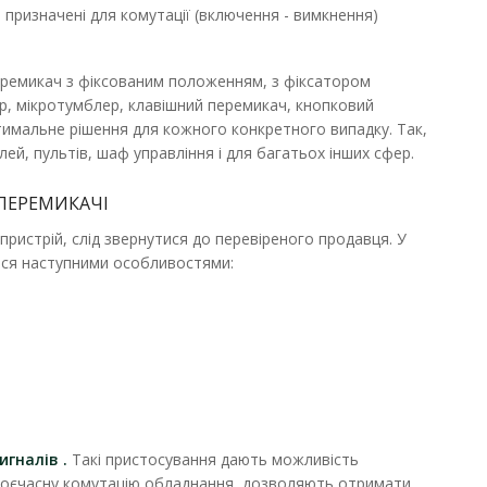
, призначені для комутації (включення - вимкнення)
перемикач з фіксованим положенням, з фіксатором
р, мікротумблер, клавішний перемикач, кнопковий
рний KCD1-5-101 B/B
птимальне рішення для кожного конкретного випадку. Так,
ДО КОШИКА
ей, пультів, шаф управління і для багатьох інших сфер.
утації низьковольтних
В порівняння
 ПЕРЕМИКАЧІ
В закладки
пристрій, слід звернутися до перевіреного продавця. У
ться наступними особливостями:
сигналів
.
Такі пристосування дають можливість
своєчасну комутацію обладнання, дозволяють отримати
ий вологозахищений