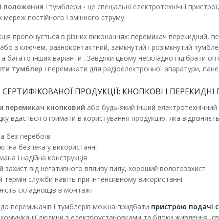
і положення
і тумблери - це спеціальні електротехнічні пристрої
 мереж постійного і змінного струму.
ція пропонується в різних виконаннях: перемикач перекидний, 
або з ключем, разноконтактний, замкнутий і розімкнутий тумбле
Перемикач Аско 1 клав. круглий чо
а багато інших варіанти . Завдяки цьому нескладно підібрати о
Наявність:
В наявності
ити тумблер
і перемикати для радіоелектронної апаратури, панел
Клавішний перемикач призначений для ком
 СЕРТИФІКОВАНОЇ ПРОДУКЦІЇ: КНОПКОВІ І ПЕРЕКИДНІ
електричних кіл керування, живлення тощ..
и перемикач кнопковий
або будь-який інший електротехнічний 
10.60 грн
ку вдасться отримати в користування продукцію, яка відрізняє
а без перебоїв
ютна безпека у використанні
мана і надійна конструкція
ий захист від негативного впливу пилу, хороший вологозахист
й термін служби навіть при інтенсивному використанні
тність складнощів в монтажі
 до перемикачів і тумблерів можна придбати
пристрою подачі 
 комунікації людини з електроустановками та блоки живлення, 
Перемикач Аско 1 клав. перекидн