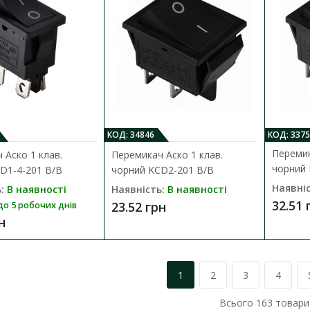
електричних кіл керування, живлення тощ..
12.38 грн
КОД: 34846
КОД: 3375
Перемик
 Аско 1 клав.
Перемикач Аско 1 клав.
Перемикач Аско 1 клав. круглий че
чорний 
D1-4-201 B/B
чорний KCD2-201 B/B
підсвічуванням KCD1-5-101N R/B
Наявніс
:
В наявності
Наявність:
В наявності
Наявність:
В наявності
32.51 
23.52 грн
до 5 робочих днів
н
Клавішний перемикач призначений для ком
електричних кіл керування, живлення тощ..
18.17 грн
1
2
3
4
Всього
163
товари