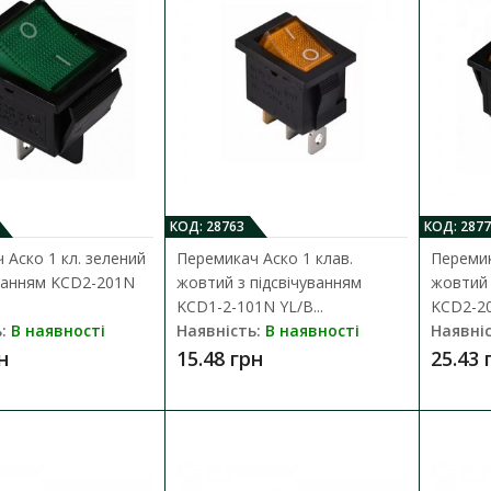
Наявність:
В наявності
Клавішний перемикач призначений для ком
електричних кіл керування, живлення тощ..
25.43 грн
КОД: 28763
КОД: 2877
 Аско 1 кл. зелений
Перемикач Аско 1 клав.
Перемик
уванням KCD2-201N
жовтий з підсвічуванням
жовтий 
Перемикач Аско 1 клав. жовтий з п
KCD1-2-101N YL/B...
KCD2-2
2-101N YL/B
:
В наявності
Наявність:
В наявності
Наявніс
Наявність:
В наявності
н
15.48 грн
25.43 
Клавішний перемикач призначений для ком
електричних кіл керування, живлення тощ..
15.48 грн