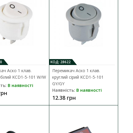
ідсвічуванням KCD2-
ДО КОШИКА
0
КОД: 28622
В порівняння
утації низьковольтних
ач Аско 1 клав.
Перемикач Аско 1 клав.
В закладки
 білий KCD1-5-101 W/W
круглий сірий KCD1-5-101
GY/GY
ть:
В наявності
Наявність:
В наявності
грн
12.38 грн