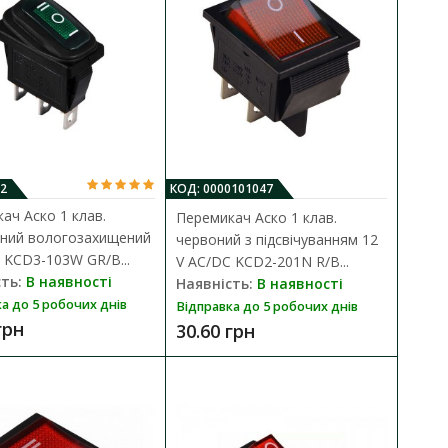
ідсвічуванням 12 V
ДО КОШИКА
В порівняння
В закладки
л керування живлення
2
КОД: 0000101047
ач Аско 1 клав.
Перемикач Аско 1 клав.
ний вологозахищений
червоний з підсвічуванням 12
 KCD3-103W GR/B...
V AC/DC KCD2-201N R/B...
ть:
В наявності
Наявність:
В наявності
а до 5 робочих днів
Відправка до 5 робочих днів
підсвічуванням KCD1-
грн
30.60 грн
ДО КОШИКА
В порівняння
утації низьковольтних
В закладки