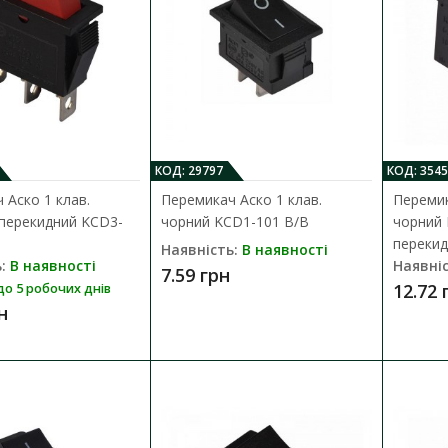
Перемикач Аско 1 клав. круглий бі
Наявність:
В наявності
Клавішний перемикач призначений для ком
електричних кіл керування, живлення тощ..
КОД: 29797
КОД: 3545
12.38 грн
 Аско 1 клав.
Перемикач Аско 1 клав.
Перемик
перекидний KCD3-
чорний KCD1-101 B/B
чорний 
перекид
Наявність:
В наявності
:
В наявності
Наявніс
7.59 грн
12.72 
до 5 робочих днів
н
Перемикач Аско 1 клав. круглий сі
Наявність:
В наявності
Клавішний перемикач призначений для ком