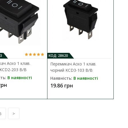
В закладки
3
КОД: 28620
ач Аско 1 клав.
Перемикач Аско 1 клав.
рвоний з
KCD2-203 B/B
чорний KCD3-103 B/B
ДО КОШИКА
ть:
В наявності
Наявність:
В наявності
грн
19.86 грн
В порівняння
утації низьковольтних
В закладки
5
>