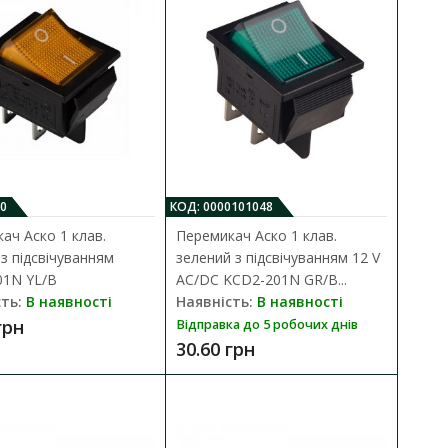
В порівняння
утації низьковольтних
В закладки
0
КОД: 0000101048
ач Аско 1 клав.
Перемикач Аско 1 клав.
з підсвічуванням
зелений з підсвічуванням 12 V
ідсвічуванням KCD1-
01N YL/B
AC/DC KCD2-201N GR/B...
ДО КОШИКА
ть:
В наявності
Наявність:
В наявності
грн
Відправка до 5 робочих днів
В порівняння
30.60 грн
утації низьковольтних
В закладки