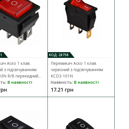
підсвічуванням KCD3-
1
КОД: 28758
ДО КОШИКА
ач Аско 1 клав.
Перемикач Аско 1 клав.
й з підсвічуванням
червоний з підсвічуванням
3N R/B перекидний...
KCD3-101N
В порівняння
утації низьковольтних
ть:
В наявності
Наявність:
В наявності
В закладки
грн
17.21 грн