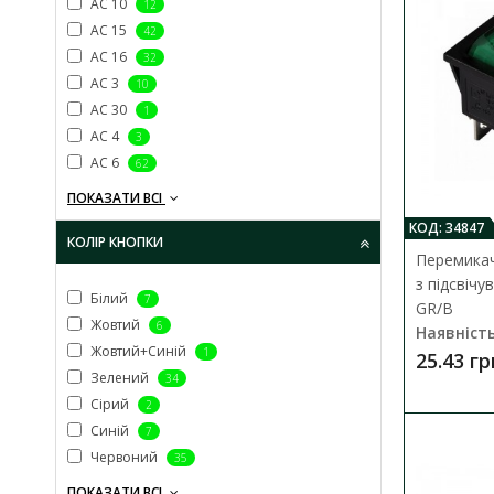
AC 10
12
AC 15
42
AC 16
32
AC 3
10
AC 30
1
AC 4
3
AC 6
62
ПОКАЗАТИ ВСІ
КОД: 34847
КОЛІР КНОПКИ
Перемикач
з підсвіч
Білий
7
GR/B
Жовтий
6
Наявність
Жовтий+Синій
1
25.43 гр
Зелений
34
Сірий
2
Синій
7
Червоний
35
ПОКАЗАТИ ВСІ