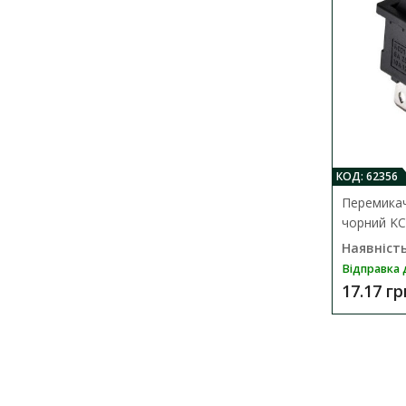
КОД: 62356
Перемикач
чорний KC
Наявність
Відправка 
17.17 гр