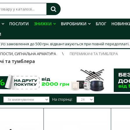
ПОСЛУГИ
ЗНИЖКИ
ВИРОБНИКИ
БЛОГ
НОВИНК
И
Усі замовлення до 500 грн. відвантажуються при повній передоплаті.
 ПОСТИ, СИГНАЛЬНА АРМАТУРА
ПЕРЕМИКАЧІ ТА ТУМБЛЕРА
чі та тумблера
На сторінці:
Перемикач Аско 1 кл. зелений з пі
201N GR/B