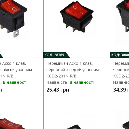
15.48 грн
Перемикач Аско 1 клав. зелений з 
КОД: 28769
КОД: 3080
101N GR/B
 Аско 1 клав.
Перемикач Аско 1 клав.
Перемик
Наявність:
В наявності
з підсвічуванням
червоний з підсвічуванням
червони
N R/B...
KCD2-201N R/B...
KCD2-20
Клавішний перемикач призначений для ком
:
В наявності
Наявність:
В наявності
Наявніс
електричних кіл керування, живлення тощ..
н
25.43 грн
34.39 
17.21 грн