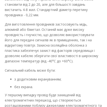
В закладки
становити від 2 до 20, але для більшості завдань
вистачить 4-8 жил. Стандартний діаметр перетину
провідника - 0,22 мм.
Для виготовлення провідників застосовують мідь,
алюміній або біметал. Останній має дуже високу
провідність і гнучкістю, що дозволяє використовувати
його для передачі сигналів як в приміщеннях, так і на
відкритому повітрі. Захисна ізоляційна оболонка з
пластика забезпечує захист від факторів середовища і
дозволяє кабелю зберігати свої властивості в широкому
діапазоні температур (від -40°С до +60°С).
Сигнальний кабель може бути:
з додатковим екрануванням;
без екрана.
У першому випадку провід буде захищений від
електромагнітних перешкод, що створюються
розташованими поблизу джерелами електромагнітного та