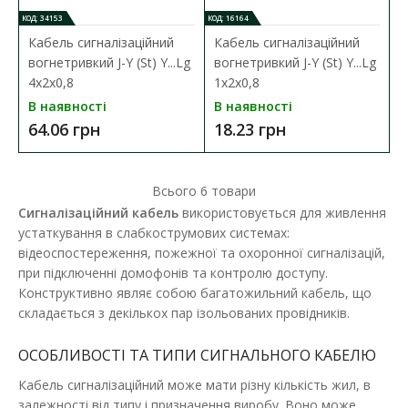
КОД: 34153
КОД: 16164
Кабель сигналізаційний
Кабель сигналізаційний
вогнетривкий J-Y (St) Y...Lg
вогнетривкий J-Y (St) Y...Lg
4x2x0,8
1x2x0,8
В наявності
В наявності
64.06 грн
18.23 грн
Кабель сигналізаційний 6x0,22 Одескабель в екрані
Наявність:
В наявності
Всього
6
товари
Сигналізаційний кабель
використовується для живлення
Сигналізаційний кабель в ПВХ оболонці Сигналізаційний
устаткування в слабкострумових системах:
кабель використовується в охоронних, телефон..
відеоспостереження, пожежної та охоронної сигналізацій,
при підключенні домофонів та контролю доступу.
966.75 грн
Конструктивно являє собою багатожильний кабель, що
складається з декількох пар ізольованих провідників.
ДО КОШИКА
ОСОБЛИВОСТІ ТА ТИПИ СИГНАЛЬНОГО КАБЕЛЮ
Кабель сигналізаційний може мати різну кількість жил, в
В порівняння
залежності від типу і призначення виробу. Воно може