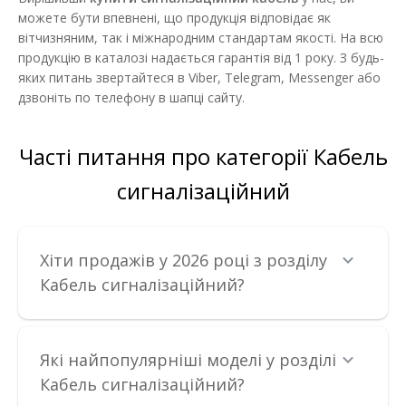
можете бути впевнені, що продукція відповідає як
вітчизняним, так і міжнародним стандартам якості. На всю
продукцію в каталозі надається гарантія від 1 року. З будь-
яких питань звертайтеся в Viber, Telegram, Messenger або
дзвоніть по телефону в шапці сайту.
Часті питання про категорії Кабель
сигналізаційний
Хіти продажів у 2026 році з розділу
Кабель сигналізаційний?
Кабель сигналізаційний вогнетривкий J-Y (St) Y...Lg
2x2x0,8
Наявність:
В наявності
Які найпопулярніші моделі у розділі
J-Y(ST)Y...LG — монтажний кабель для застосування в закритих
Кабель сигналізаційний?
приміщеннях для телекомунікаційних ..