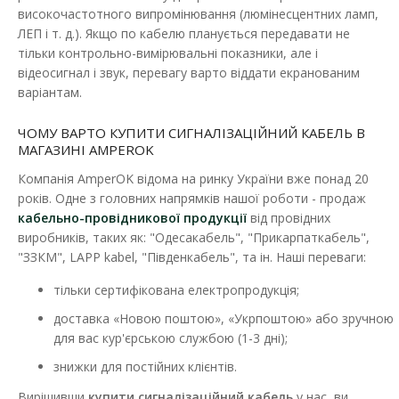
високочастотного випромінювання (люмінесцентних ламп,
Кабель сигналізаційний 8x0,22 Одескабель в екрані
ЛЕП і т. д.). Якщо по кабелю планується передавати не
Наявність:
В наявності
тільки контрольно-вимірювальні показники, але і
відеосигнал і звук, перевагу варто віддати екранованим
Сигналізаційний кабель в ПВХ оболонці Сигналізаційний
варіантам.
кабель використовується в охоронних, телефон..
ЧОМУ ВАРТО КУПИТИ СИГНАЛІЗАЦІЙНИЙ КАБЕЛЬ В
1 220.40 грн
МАГАЗИНІ AMPEROK
Компанія AmperOK відома на ринку України вже понад 20
років. Одне з головних напрямків нашої роботи - продаж
ДО КОШИКА
кабельно-провідникової продукції
від провідних
виробників, таких як: "Одесакабель", "Прикарпаткабель",
В порівняння
"ЗЗКМ", LAPP kabel, "Південкабель", та ін. Наші переваги:
В закладки
тільки сертифікована електропродукція;
доставка «Новою поштою», «Укрпоштою» або зручною
для вас кур'єрською службою (1-3 дні);
знижки для постійних клієнтів.
Вирішивши
купити сигналізаційний кабель
у нас, ви