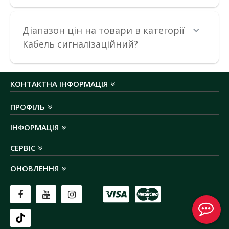
33.13 грн
Діапазон цін на товари в категорії
Кабель сигналізаційний?
ДО КОШИКА
В порівняння
КОНТАКТНА ІНФОРМАЦІЯ
В закладки
ПРОФІЛЬ
ІНФОРМАЦІЯ
СЕРВІС
ОНОВЛЕННЯ