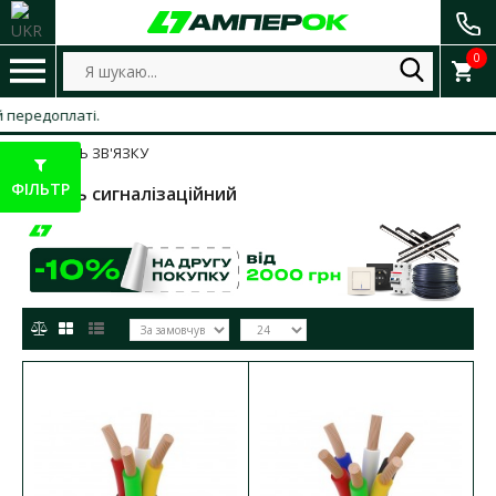
0
редоплаті.
КАБЕЛЬ ЗВ'ЯЗКУ
ФІЛЬТР
Кабель сигналізаційний