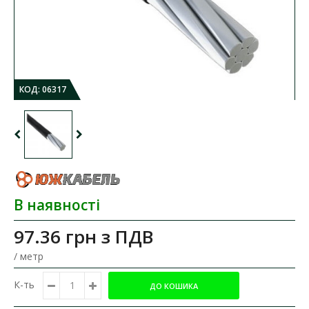
КОД:
06317
В наявності
97.36 грн
з ПДВ
/ метр
К-ть