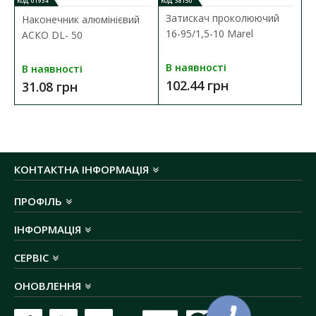
КОД: 01934
КОД: 38150
січення жили:
50 мм²
Затискач проколюючий
Наконечник алюмінієвий
матеріал провідника:
алюміній
16-95/1,5-10 Marel
АСКО DL- 50
номінальне навантаження:
165 А (
таблиця
струмових навантажень
)
В наявності
В наявності
температура експлуатації:
-60 ºС до +50 ºС
102.44 грн
31.08 грн
КОНТАКТНА ІНФОРМАЦІЯ
ПРОФІЛЬ
ІНФОРМАЦІЯ
СЕРВІС
ОНОВЛЕННЯ