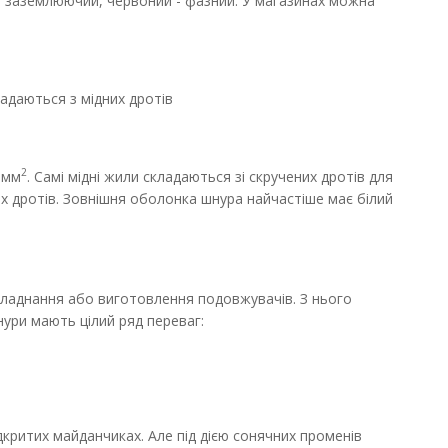
й - заземлюючий, червоний - фазний. У магазинах можна
ладаються з мідних дротів
ДО КОШИКА
2
днання електричних
 мм
. Самі мідні жили складаються зі скручених дротів для
В порівняння
.
их дротів. Зовнішня оболонка шнура найчастіше має білий
В закладки
аднання або виготовлення подовжувачів. З нього
нури мають цілий ряд переваг:
дкритих майданчиках. Але під дією сонячних променів