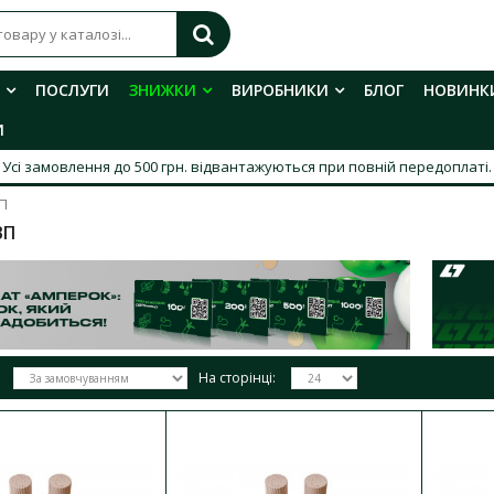
ПОСЛУГИ
ЗНИЖКИ
ВИРОБНИКИ
БЛОГ
НОВИНК
И
Усі замовлення до 500 грн. відвантажуються при повній передоплаті.
П
ВП
На сторінці:
Шнур ШВВП 2х1 Прикарпаткабель
Наявність:
В наявності