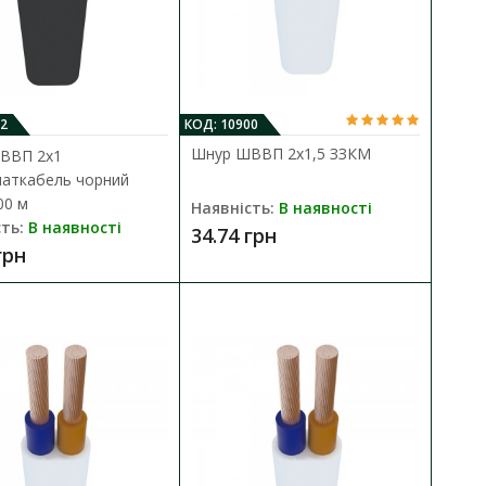
2
КОД: 10900
Шнур ШВВП 2х1,5 ЗЗКМ
ВВП 2х1
аткабель чорний
00 м
чорний ( 100 м )
Наявність:
В наявності
ть:
В наявності
34.74 грн
ДО КОШИКА
грн
днання до електромережі
В порівняння
В закладки