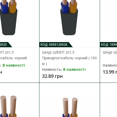
Шнур ШВВП 2х0,5 Прикарпаткабел
Наявність:
В наявності
0025
КОД: 0000120026
КОД: 1090
П 2х1,5
Шнур ШВВП 2х1,5
Шнур Ш
Провід марки ШВВП призначений для приє
ткабель чорний
Прикарпаткабель чорний ( 100
побутових приладів, світильників, кух..
м )
:
В наявності
Наявніс
Наявність:
В наявності
13.16 грн
н
13.99 
32.89 грн