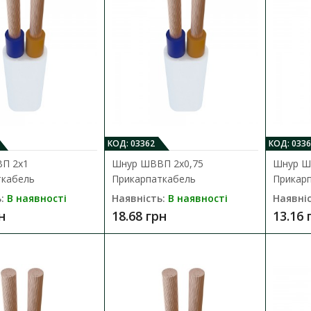
Провід марки ШВВП призначений для приє
побутових приладів, світильників, кух..
24.37 грн
КОД: 03362
КОД: 0336
П 2х1
Шнур ШВВП 2х0,75
Шнур Ш
ткабель
Прикарпаткабель
Прикар
Шнур ШВВП 2х0,75 Прикарпаткабе
:
В наявності
Наявність:
В наявності
Наявніс
Наявність:
В наявності
н
18.68 грн
13.16 
Провід марки ШВВП призначений для приє
побутових приладів, світильників, кух..
18.68 грн