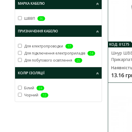
МАРКА КАБЕЛЮ
ШВВП
36
ПРИЗНАЧЕННЯ КАБЕЛЮ
КОД: 01275
Для електропроводки
17
Шнур ШВВ
Для підключення електроприладів
14
Прикарпа
Для побутового освітлення
25
Наявність
КОЛІР ІЗОЛЯЦІЇ
13.16 гр
Білий
24
Чорний
12