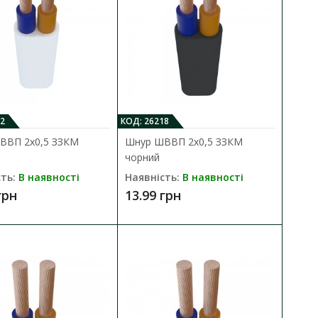
ь
ДО КОШИКА
2
КОД: 26218
ВВП 2х0,5 ЗЗКМ
Шнур ШВВП 2х0,5 ЗЗКМ
днання до електромережі
В порівняння
чорний
В закладки
ть:
В наявності
Наявність:
В наявності
грн
13.99 грн