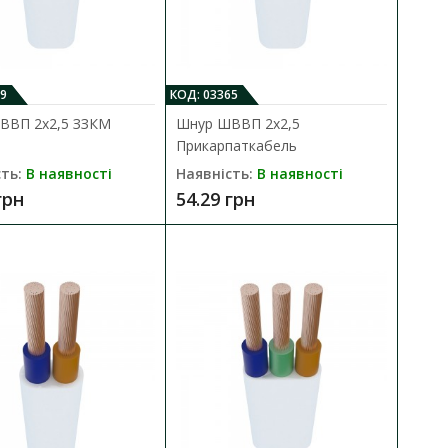
ДО КОШИКА
9
КОД: 03365
ВВП 2х2,5 ЗЗКМ
Шнур ШВВП 2х2,5
днання електричних
В порівняння
.
Прикарпаткабель
В закладки
ть:
В наявності
Наявність:
В наявності
грн
54.29 грн
ДО КОШИКА
днання електричних
В порівняння