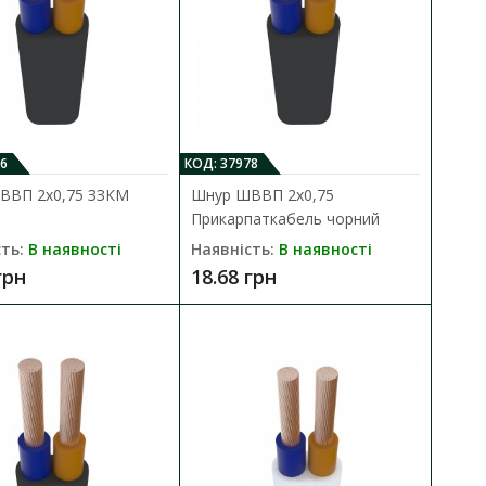
ь
ДО КОШИКА
днання до електромережі
В порівняння
В закладки
6
КОД: 37978
ВВП 2х0,75 ЗЗКМ
Шнур ШВВП 2х0,75
Прикарпаткабель чорний
ть:
В наявності
Наявність:
В наявності
грн
18.68 грн
ь чорний
ДО КОШИКА
днання до електромережі
В порівняння
В закладки