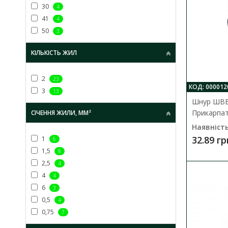
30
4
41
4
50
3
КІЛЬКІСТЬ ЖИЛ
2
23
КОД: 000012
3
13
Шнур ШВВ
Прикарпа
СІЧЕННЯ ЖИЛИ, ММ²
Наявність
32.89 гр
1
6
1,5
8
2,5
4
4
4
6
3
0,5
4
0,75
7