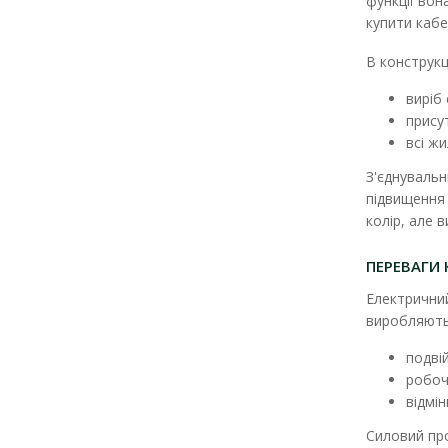
функції вон
купити каб
В конструкц
виріб
прису
всі ж
З'єднувальн
підвищення 
колір, але 
ПЕРЕВАГИ
Електрични
виробляють 
подвій
робоч
відмін
Силовий про