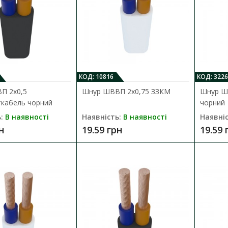
Шнур ШВВП 2х1,5 Прикарпаткабел
Наявність:
В наявності
Провід марки ШВВП призначений для приє
побутових приладів, світильників, кух..
32.89 грн
КОД: 10816
КОД: 3226
П 2х0,5
Шнур ШВВП 2х0,75 ЗЗКМ
Шнур Ш
ткабель чорний
чорний
:
В наявності
Наявність:
В наявності
Наявніс
н
19.59 грн
19.59 
Шнур ШВВП 2х1,5 Прикарпаткабел
Наявність:
В наявності
Провід марки ШВВП призначений для приє
побутових приладів, світильників, ку..