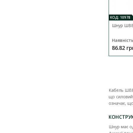
КОД: 10978
Шнур ШВВ
Наявність
86.82 гр
Кабель ШВВП
що силовий 
означає, що
КОНСТРУ
Шнур має од