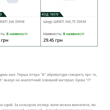
.
В закладки
3
КОД: 10373
ВВП 2х6 ЗЗКМ
Шнур ШВВП 3х0,75 ЗЗКМ
ть:
В наявності
Наявність:
В наявності
 грн
29.45 грн
ь чорний
ДО КОШИКА
дних жил. Перша літера "В" абревіатури говорить про те,
днання до електромережі
В порівняння
В" вказує на аналогічний зовнішній матеріал. Буква "П"
В закладки
одній. За кольором ізоляції жили можна визначити, які