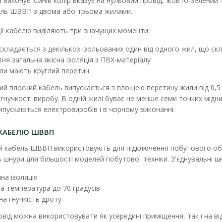
а виконує. Синій колір вказує на нульовий провід, жовто-зелени
ель ШВВП з двома або трьома жилами.
ії кабелю виділяють три значущих моменти:
 складається з декількох ізольованих один від одного жил, що ск
Шнур ШВВП 2х0,75 ЗЗКМ
тня загальна якісна ізоляція з ПВХ-матеріалу
Наявність:
В наявності
или мають круглий перетин
Провід марки ШВВП призначений для приє
ий плоский кабель випускається з площею перетину жили від 0,5
машин і приладів побутового і аналогічно з.
гнучкості виробу. В одній жилі буває не менше семи тонких мідн
випускаються електровиробів і в чорному виконанні.
19.59 грн
 КАБЕЛЮ ШВВП
й кабель ШВВП використовують для підключення побутового обл
шнури для більшості моделей побутової техніки. З'єднувальні ш
на ізоляція
а температура до 70 градусів
на гнучкість дроту
Шнур ШВВП 2х0,75 ЗЗКМ чорний
від можна використовувати як усередині приміщення, так і на ві