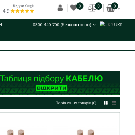
0
0
0
Відгуки Google
4.9
И
0800 440 700 (безкоштовно)
UKR
Порівняння товарів (0)
ДО КОШИКА