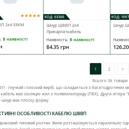
машин і приладів побутового і аналогічно з.
13.99 грн
КОД: 03360
КОД: 1097
П 2х4 ЗЗКМ
Шнур ШВВП 2х4
Шнур Ш
Прикарпаткабель
:
В наявності
Наявність:
В наявності
Наявніс
н
84.35 грн
126.20
1
2
>
Шнур ШВВП 2х0,5 Прикарпаткабел
Наявність:
В наявності
Всього
36
товари
 - гнучкий і плоский виріб, що складається з багатодротяних мі
Провід марки ШВВП призначений для приє
кабель має ізоляцію жил з полівінілхлориду (ПВХ). Друга літера "
побутових приладів, світильників, кух..
 шнур має плоску форму.
13.16 грн
КТИВНІ ОСОБЛИВОСТІ КАБЕЛЮ ШВВП
наковий типовий розтин. Жили розташовуються паралельно одна 