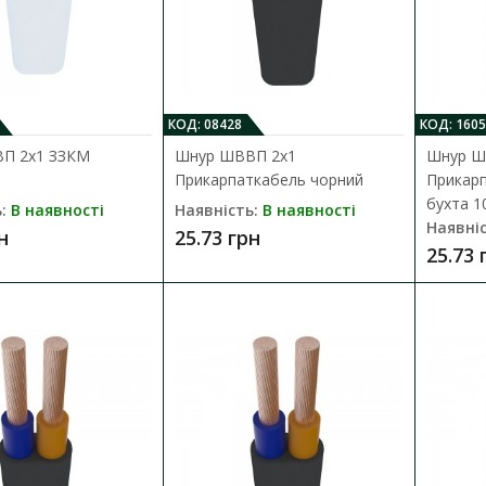
32.89 грн
КОД: 08428
КОД: 1605
П 2х1 ЗЗКМ
Шнур ШВВП 2х1
Шнур Ш
Прикарпаткабель чорний
Прикарп
бухта 1
Шнур ШВВП 2х1,5 Прикарпаткабель 
:
В наявності
Наявність:
В наявності
Наявніс
Наявність:
В наявності
н
25.73 грн
25.73 
Провід марки ШВВП призначений для приє
побутових приладів, світильників, ку..
32.89 грн