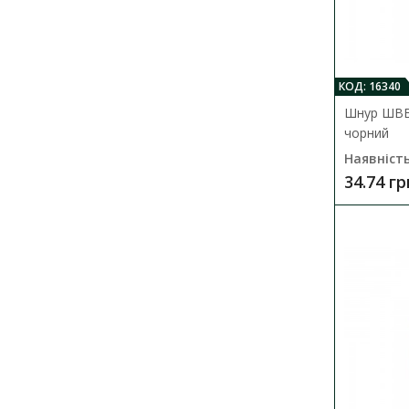
КОД: 16340
Шнур ШВВ
чорний
Наявність
34.74 гр