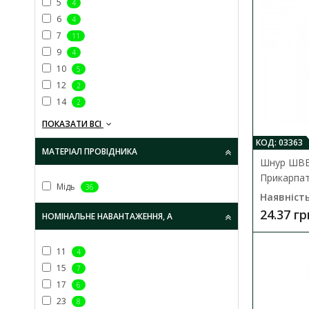
5
4
6
4
7
11
9
4
10
5
12
2
14
2
ПОКАЗАТИ ВСІ
КОД: 03363
МАТЕРІАЛ ПРОВІДНИКА
Шнур ШВВ
Прикарпа
Мідь
36
Наявність
24.37 гр
НОМІНАЛЬНЕ НАВАНТАЖЕННЯ, А
11
4
15
7
17
6
23
8