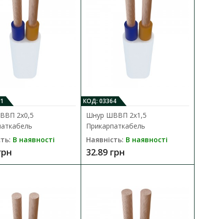
днання до електромережі
В порівняння
В закладки
1
КОД: 03364
ВВП 2х0,5
Шнур ШВВП 2х1,5
паткабель
Прикарпаткабель
ль
ть:
В наявності
Наявність:
В наявності
ДО КОШИКА
грн
32.89 грн
днання до електромережі
В порівняння
В закладки