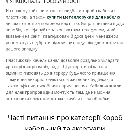
ФУНКЦІОНАЛЬНІ ОСОБЛИВОСТІ
На нашому сайті ви можете придбати короба кабельні
пластикові, а також
купити металлорукав для кабелю
високої якості за помірною вартістю. Якщо є питання щодо
виробів, телефонуйте за контактним телефоном, який
вказаний на сайті. Кваліфіковані й досвідчені менеджери
Короб KOPOS 17х17х2000мм LH
допоможуть підібрати підходящу продукцію для конкретно
Наявність:
В наявності
вашого випадку.
Призначено для вставки декількох кабелів або кабелів
Пластиковий кабель-канал дозволяє роздільно укладати
більшого діаметра. Можливість вставити перегоро..
дроти різних розмірів, видів. Ці декоративні канали
відмінно підходять до інтер'єру будь-якого приміщення.
104.84 грн
Тому вони використовуються в житлових будинках, а
також офісних, виробничих приміщеннях.
Кабель-канали
для електропроводки
монтують там, де не можна
ДО КОШИКА
встановити електромонтажні трубки після обробки.
В порівняння
Часті питання про категорії Короб
В закладки
кабельний та аксесуари