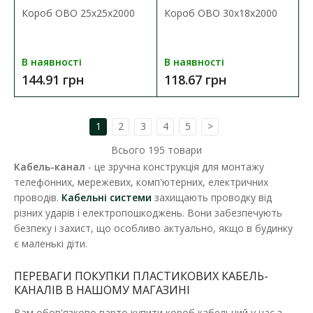
Короб OBO 25x25x2000
Короб OBO 30x18x2000
В наявності
В наявності
144.91 грн
118.67 грн
1
2
3
4
5
>
Всього
195
товари
Кабель-канал
- це зручна конструкція для монтажу
телефонних, мережевих, комп'ютерних, електричних
проводів.
Кабельні системи
захищають проводку від
Короб KOPOS 15х10х2000мм LH
різних ударів і електропошкоджень. Вони забезпечують
Наявність:
В наявності
безпеку і захист, що особливо актуально, якщо в будинку
є маленькі діти.
Призначено для вставки декількох кабелів або кабелів
більшого діаметра. Можливість вставити перегоро..
ПЕРЕВАГИ ПОКУПКИ ПЛАСТИКОВИХ КАБЕЛЬ-
КАНАЛІВ В НАШОМУ МАГАЗИНІ
74.49 грн
Вам обов'язково варто купити короб кабельний у нас з