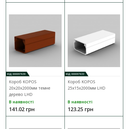
КОД: 000097639
КОД: 000097633
Короб KOPOS
Короб KOPOS
Короб АСКО підлоговий з клейовим шаром
20х20х2000мм темне
25х15х2000мм LHD
35х10х1000
дерево LHD
Наявність:
В наявності
В наявності
В наявності
141.02 грн
123.25 грн
Пластиковий підлоговий короб АСКО призначений для
прокладання електричних мереж всередині приміщення..