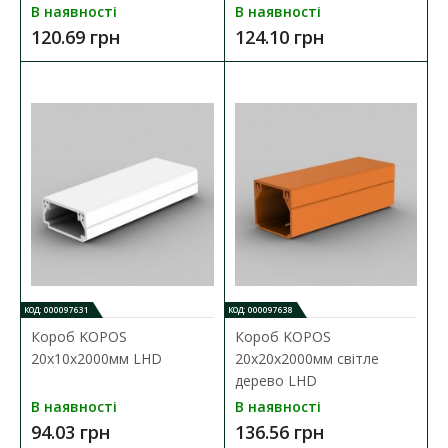
Короб АСКО підлоговий 35х10х2000
В наявності
В наявності
Наявність:
В наявності
120.69 грн
124.10 грн
Пластиковий підлоговий короб АСКО призначений для
прокладання електричних мереж всередині приміщення..
126.77 грн
ДО КОШИКА
В порівняння
В закладки
КОД: 000097631
КОД: 000097638
Короб KOPOS
Короб KOPOS
20х10х2000мм LHD
20х20х2000мм світле
дерево LHD
В наявності
В наявності
94.03 грн
136.56 грн