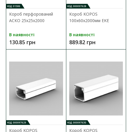
КОД: 01586
КОД: 000097628
Короб перфорований
Короб KOPOS
АСКО 25х25х2000
100х60х2000мм EKE
В наявності
В наявності
130.85 грн
889.82 грн
Короб пластиковий АСКО 40x25x2000
Наявність:
В наявності
Пластиковий короб АСКО (кабель-канал) призначений для
зручності прокладання електричних мереж всеред..
118.96 грн
ДО КОШИКА
В порівняння
КОД: 000097629
КОД: 000097630
В закладки
Короб KOPOS
Короб KOPOS