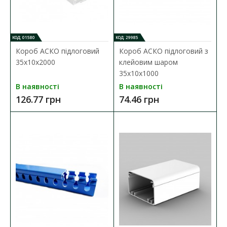
ДО КОШИКА
КОД: 01580
КОД: 29985
Короб АСКО підлоговий
Короб АСКО підлоговий з
В порівняння
35х10х2000
клейовим шаром
В закладки
35х10х1000
В наявності
В наявності
126.77 грн
74.46 грн