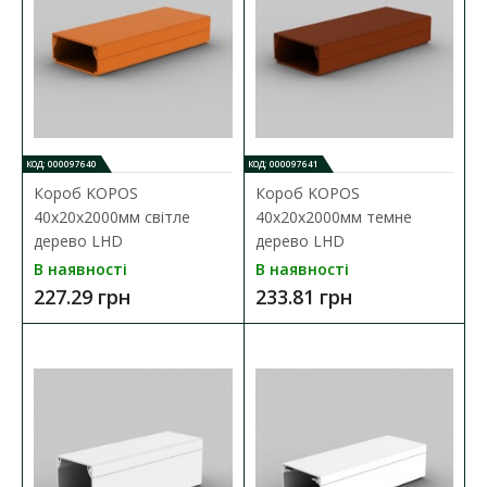
КОД: 000097640
КОД: 000097641
Короб перфорований АСКО 25х25х2000
Короб KOPOS
Короб KOPOS
Наявність:
В наявності
40х20х2000мм світле
40х20х2000мм темне
дерево LHD
дерево LHD
Пластиковий перфорований короб АСКО призначений для
В наявності
В наявності
зручного монтажу електропроводки всередині елект..
227.29 грн
233.81 грн
130.85 грн
ДО КОШИКА
В порівняння
В закладки