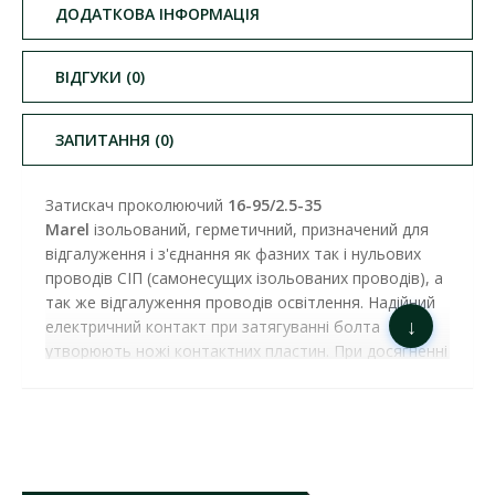
ДОДАТКОВА ІНФОРМАЦІЯ
ВІДГУКИ (0)
ЗАПИТАННЯ (0)
Затискач проколюючий
16-95/2.5-35
Marel
ізольований, герметичний, призначений для
відгалуження і з'єднання як фазних так і нульових
проводів СІП (самонесущих ізольованих проводів), а
так же відгалуження проводів освітлення. Надійний
↓
електричний контакт при затягуванні болта
утворюють ножі контактних пластин. При досягненні
певного зусилля, достатнього для створення
надійного електричного контакту, відбувається зрив
головки затягуючого болта. Конструкція
затискача забезпечує герметичність з'єднання і
надійний електричний контакт, що підтверджується