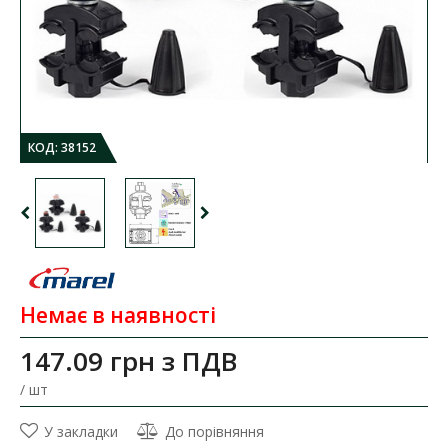
КОД:
38152
Немає в наявності
147.09 грн
з ПДВ
/ шт
У закладки
До порівняння