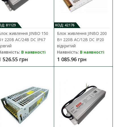
В закладки
ОД: 81129
КОД: 42176
Блок живлення JINBO 150
Блок живлення JINBO 200
Вт 220В AC/24В DC IP67
Вт 220В AC/12В DC IP20
довгий
відкритий
Наявність:
В наявності
Наявність:
В наявності
1 526.55 грн
1 085.96 грн
ДО КОШИКА
.
В порівняння
В закладки