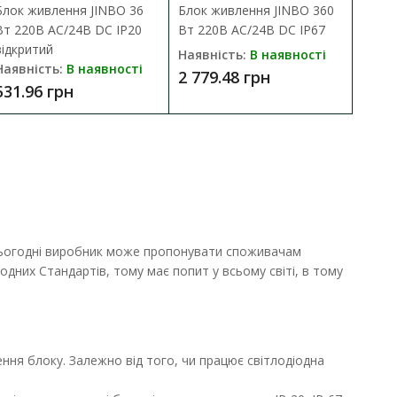
Блок живлення JINBO 36
Блок живлення JINBO 360
Вт 220В AC/24В DC IP20
Вт 220В AC/24В DC IP67
відкритий
Наявність:
В наявності
Наявність:
В наявності
2 779.48 грн
531.96 грн
я сьогодні виробник може пропонувати споживачам
ДО КОШИКА
дних Стандартів, тому має попит у всьому світі, в тому
ля з..
В порівняння
В закладки
ння блоку. Залежно від того, чи працює світлодіодна