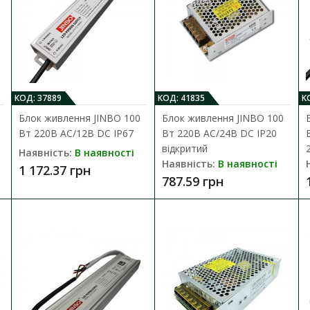
рн
КОД: 37889
КОД: 41835
К
Блок живлення JINBO 100
Блок живлення JINBO 100
Вт 220В AC/12В DC IP67
Вт 220В AC/24В DC IP20
відкритий
Наявність:
В наявності
Наявність:
В наявності
1 172.37 грн
787.59 грн
лення JINBO 100 Вт 220В AC/12В DC IP20 відкритий
:
В наявності
ня для світлодіодної стрічки JINBO JLV-12100K (14125) призначений для