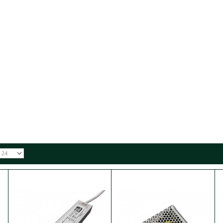
лення JINBO 80W 220В AC/24В DC IP67
:
В наявності
ня для світлодіодної стрічки JINBO JLV-24080KA-W (18970) призначений 