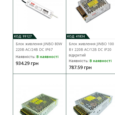
934.29 г
КОД: 99127
КОД: 41834
Блок живлення JINBO 80W
Блок живлення JINBO 100
220В AC/24В DC IP67
Вт 220В AC/12В DC IP20
відкритий
Наявність:
В наявності
Наявність:
В наявності
934.29 грн
787.59 грн
Блок жив
Наявність
Блок живлен