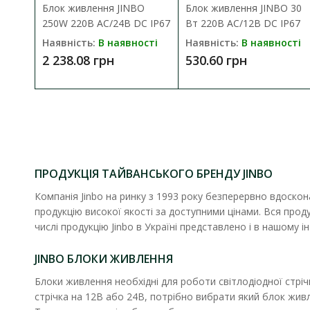
Блок живлення JINBO
Блок живлення JINBO 30
250W 220В AC/24В DC IP67
Вт 220В AC/12В DC IP67
Наявність:
В наявності
Наявність:
В наявності
2 238.08 грн
530.60 грн
ПРОДУКЦІЯ ТАЙВАНСЬКОГО БРЕНДУ JINBO
Блок жив
Компанія Jinbo на ринку з 1993 року безперервно вдоско
Наявність
продукцію високої якості за доступними цінами. Вся прод
числі продукцію Jinbo в Україні представлено і в нашому 
Блок живлен
1 172.37
JINBO БЛОКИ ЖИВЛЕННЯ
Блоки живлення необхідні для роботи світлодіодної стрі
стрічка на 12В або 24В, потрібно вибрати який блок живл