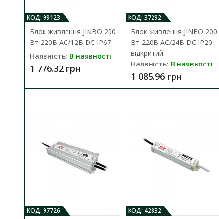
КОД: 99123
КОД: 37292
Блок живлення JINBO 200
Блок живлення JINBO 200
Вт 220В AC/12В DC IP67
Вт 220В AC/24В DC IP20
відкритий
Наявність:
В наявності
Наявність:
В наявності
1 776.32 грн
1 085.96 грн
Блок жив
Наявність
Блок живлен
787.59 г
КОД: 97726
КОД: 42832