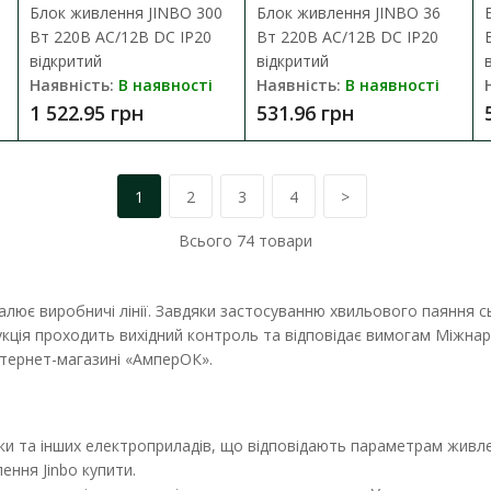
Блок живлення JINBO 300
Блок живлення JINBO 36
Вт 220В AC/12В DC IP20
Вт 220В AC/12В DC IP20
відкритий
відкритий
Наявність:
В наявності
Наявність:
В наявності
1 522.95 грн
531.96 грн
1
2
3
4
>
Всього
74
товари
лення JINBO 100 Вт 220В AC/24В DC IP67 215х52х35 мм
налює виробничі лінії. Завдяки застосуванню хвильового паянн
:
В наявності
укція проходить вихідний контроль та відповідає вимогам Міжнаро
інтернет-магазині «АмперОК».
ня для світлодіодної стрічки JINBO JLV-24100KA-L (12870) призначений д
 грн
чки та інших електроприладів, що відповідають параметрам живле
ення Jinbo купити.