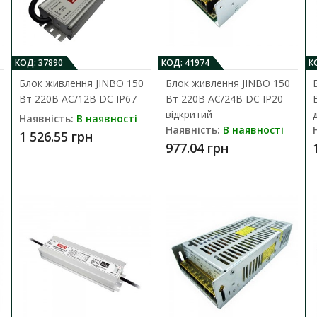
рн
КОД: 37890
КОД: 41974
К
Блок живлення JINBO 150
Блок живлення JINBO 150
Вт 220В AC/12В DC IP67
Вт 220В AC/24В DC IP20
відкритий
Наявність:
В наявності
Наявність:
В наявності
1 526.55 грн
977.04 грн
лення JINBO 100 Вт 220В AC/12В DC IP67
:
В наявності
ня для світлодіодної стрічки JINBO JLV-12100KA-L (12869) призначений .
 грн