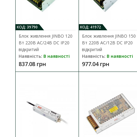
787.59 г
КОД: 39790
КОД: 41972
Блок живлення JINBO 120
Блок живлення JINBO 150
Вт 220В AC/24В DC IP20
Вт 220В AC/12В DC IP20
відкритий
відкритий
Наявність:
В наявності
Наявність:
В наявності
837.08 грн
977.04 грн
Блок жив
Наявність
Блок живлен
1 172.37