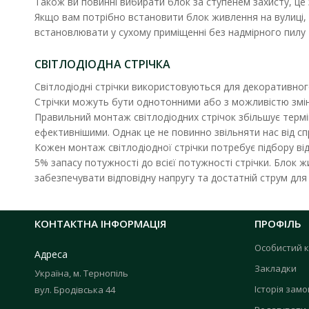
Також ви повинні вибирати блок за ступенем захисту, це 
Якщо вам потрібно встановити блок живлення на вулиці, в
встановлювати у сухому приміщенні без надмірного пилу 
СВІТЛОДІОДНА СТРІЧКА
Світлодіодні стрічки використовуються для декоративног
Стрічки можуть бути однотонними або з можливістю змін
Правильний монтаж світлодіодних стрічок збільшує термін 
ефективнішими. Однак це не повинно звільняти нас від сп
Кожен монтаж світлодіодної стрічки потребує підбору в
5% запасу потужності до всієї потужності стрічки. Блок 
забезпечувати відповідну напругу та достатній струм для 
Блок жив
Наявність
КОНТАКТНА ІНФОРМАЦІЯ
ПРОФІЛЬ
Блок живлен
Особистий к
854.63 г
Адреса
Закладки
Україна, м. Тернопіль
Історія зам
вул. Бродівська 44