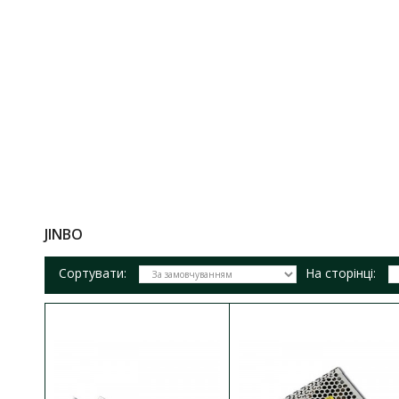
JINBO
Сортувати:
На сторінці:
Блок жив
Наявність
Блок живлен