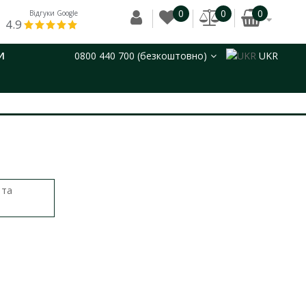
0
0
0
Відгуки Google
4.9
И
0800 440 700 (безкоштовно)
UKR
 та