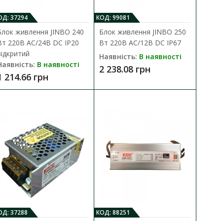
ОД: 37294
КОД: 99081
Блок живлення JINBO 240
Блок живлення JINBO 250
Вт 220В AC/24В DC IP20
Вт 220В AC/12В DC IP67
відкритий
Наявність:
В наявності
Наявність:
В наявності
2 238.08 грн
1 214.66 грн
ДО КОШИКА
..
В порівняння
В закладки
ОД: 37288
КОД: 88251