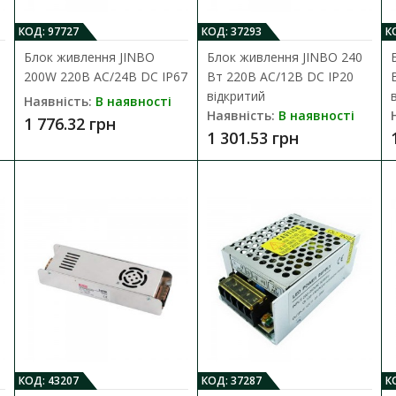
КОД: 97727
КОД: 37293
К
Блок живлення JINBO
Блок живлення JINBO 240
200W 220В AC/24В DC IP67
Вт 220В AC/12В DC IP20
відкритий
Наявність:
В наявності
Наявність:
В наявності
1 776.32 грн
1 301.53 грн
лення JINBO 100 Вт 220В AC/24В DC IP20 відкритий
:
В наявності
ня для світлодіодної стрічки JINBO JLV-24100K (15325) призначений для
рн
КОД: 43207
КОД: 37287
К