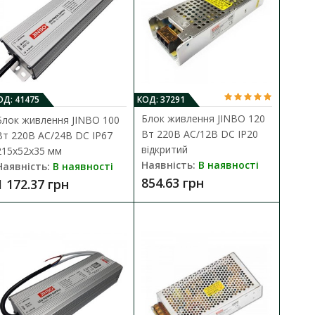
В закладки
ОД: 41475
КОД: 37291
Блок живлення JINBO 120
Блок живлення JINBO 100
Вт 220В AC/12В DC IP20
Вт 220В AC/24В DC IP67
відкритий
215х52х35 мм
Наявність:
В наявності
Наявність:
В наявності
854.63 грн
1 172.37 грн
ДО КОШИКА
..
В порівняння