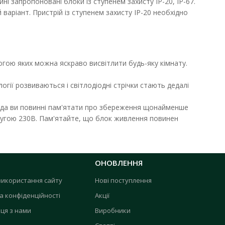
і запропоновані блоки із ступенем захисту ІР-20, ІР-67.
аріант. Пристрій із ступенем захисту ІР-20 необхідно
огою яких можна яскраво висвітлити будь-яку кімнату.
огії розвиваються і світлодіодні стрічки стають дедалі
іода ви повинні пам'ятати про збереження щонайменше
апругою 230В. Пам'ятайте, що блок живлення повинен
ДО КОШИКА
В порівняння
ОНОВЛЕННЯ
..
В закладки
використання сайту
Нові поступлення
а конфіденційності
Акції
ця з нами
Виробники