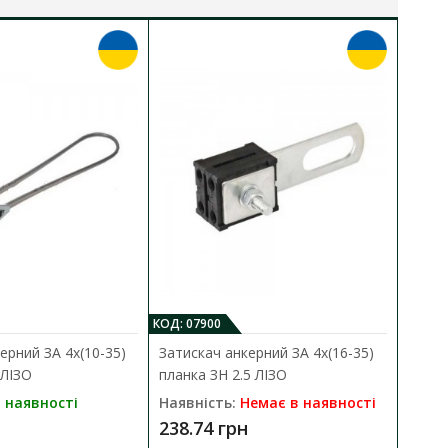
КОД: 07900
КО
ерний ЗА 4х(10-35)
Затискач анкерний ЗА 4х(16-35)
З
 ЛІЗО
планка ЗН 2.5 ЛІЗО
З
 наявності
Наявність:
Немає в наявності
Н
238.74 грн
4