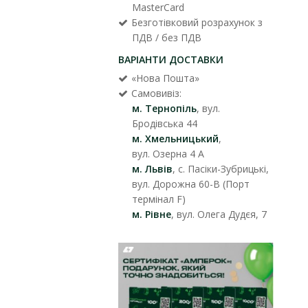
MasterCard
Безготівковий розрахунок з
ПДВ / без ПДВ
ВАРІАНТИ ДОСТАВКИ
«Нова Пошта»
Самовивіз:
м. Тернопіль
, вул.
Бродівська 44
м. Хмельницький
,
вул. Озерна 4 А
м. Львів
, с. Пасіки-Зубрицькі,
вул. Дорожна 60-В (Порт
термінал F)
м. Рівне
, вул. Олега Дудєя, 7