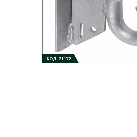
КОД:
21172