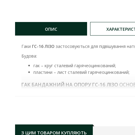
ОПИС
ХАРАКТЕРИС
Гаки
ГС-16
ЛІЗО
застосовуються для підвішування натя
Будова:
гак – круг сталевий гарячеоцинкований;
пластини – лист сталевий гарячеоцинкований;
ГАК БАНДАЖНИЙ НА ОПОРУ ГС-16 ЛІЗО
ОСНОВ
мінімальне руйнівне навантаження:
Fx 12,8кН; Fy
маса:
0,565 кг
З ЦИМ ТОВАРОМ КУПЛЯЮТЬ