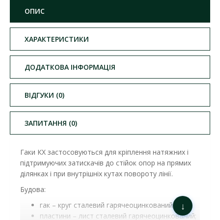
ОПИС
ХАРАКТЕРИСТИКИ
ДОДАТКОВА ІНФОРМАЦІЯ
ВІДГУКИ (0)
ЗАПИТАННЯ (0)
Гаки КХ застосовуються для кріплення натяжних і
підтримуючих затискачів до стійок опор на прямих
ділянках і при внутрішніх кутах повороту лінії.
Будова:
↓
гак – круг сталевий гарячеоцинкований;
пластини – лист сталевий гарячеоцинкований;