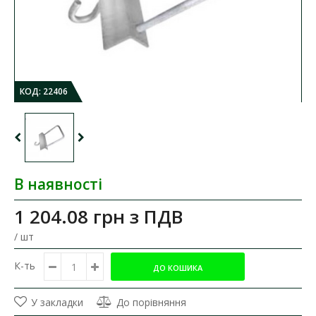
КОД:
22406
В наявності
1 204.08 грн
з ПДВ
/ шт
К-ть
У закладки
До порівняння