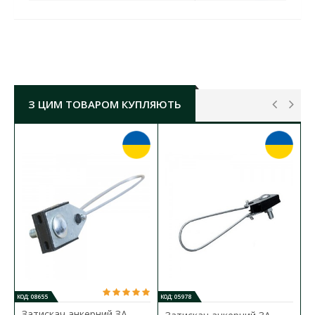
метизи – гальванічне або гаряче цинкування;
використання трубостійки ∅ 50-100 мм.
ГАК З ХОМУТОМ КХ 1 ЛІЗО
ОСНОВНІ
ХАРАКТЕРИСТИКИ:
мінімальне руйнівне навантаження:
Fx 15,7кН;
З ЦИМ ТОВАРОМ КУПЛЯЮТЬ
Fy 5,0кН
висота:
250 мм
довжина:
400 мм
маса:
2,935 кг
КОД: 08655
КОД: 05978
Затискач анкерний ЗА