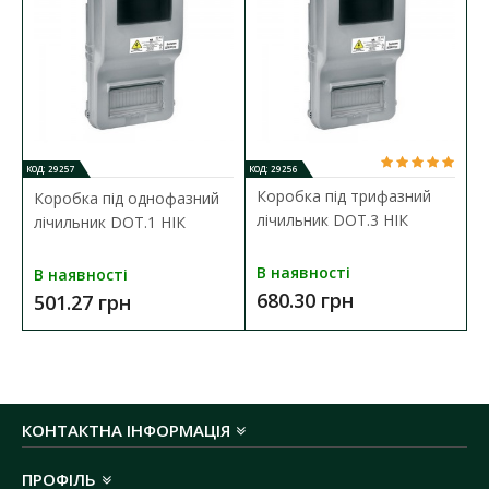
Кількість модулів:
10
Матеріал корпусу:
метал
Колір корпусу:
білий
Температура експлуатації:
-40 ºС до +85 ºС
Габаритні розміри ГхШхВ:
140х220х355 мм
Ступінь захисту:
IP20
КОД: 29257
КОД: 29256
Коробка під трифазний
Коробка під однофазний
лічильник DOT.3 НІК
лічильник DOT.1 НІК
В наявності
В наявності
680.30 грн
501.27 грн
КОНТАКТНА ІНФОРМАЦІЯ
ПРОФІЛЬ