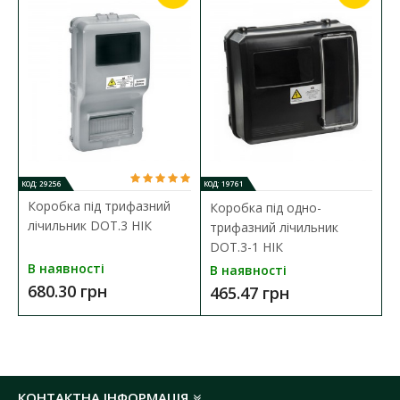
ЩИТОК ШМР 3Ф-В-12 ЕЛЕКТРОННИЙ
ЛІЧ.
ХАРАКТЕРИСТИКИ
:
Тип монтажу:
вбудований
Кількість модулів:
12
Матеріал корпусу:
метал
Колір корпусу:
білий
Температура експлуатації:
-40 ºС до +85 ºС
Габартні розміри ГхШхВ:
115х250х430 мм
Ступінь захисту:
IP20
КОД: 29256
КОД: 19761
Коробка під трифазний
Коробка під одно-
лічильник DOT.3 НІК
трифазний лічильник
DOT.3-1 НІК
В наявності
В наявності
680.30 грн
465.47 грн
КОНТАКТНА ІНФОРМАЦІЯ