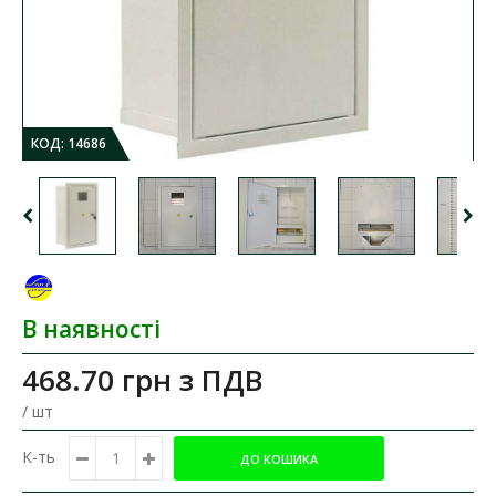
КОД:
14686
В наявності
468.70 грн
з ПДВ
/ шт
К-ть