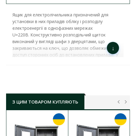
Ящик для електролічильника призначений для
установки в них приладів обліку і розподілу
електроенергії в однофазних мережах
U=220В. Конструктивно розподільчий щиток
виконаний у вигляді шафи з дверцятами, що
↓
закриваються на ключ, що дозволяє обмежити
доступ сторонніх осіб до встановлених приладів.
У
дверцятах передбачено оглядове вікно.
ЯЩИК ЯУР-1-В-8 Е (
Б00000997 )
ХАРАКТЕРИСТИКИ:
Тип монтажу:
вбудований
для електронних лічильників
З ЦИМ ТОВАРОМ КУПЛЯЮТЬ
Кількість модулів:
8
Матеріал корпусу:
метал
Колір корпусу:
білий
Габаритні розміри ГхШхВ:
90х243х425 мм
Ступінь захисту:
IP31