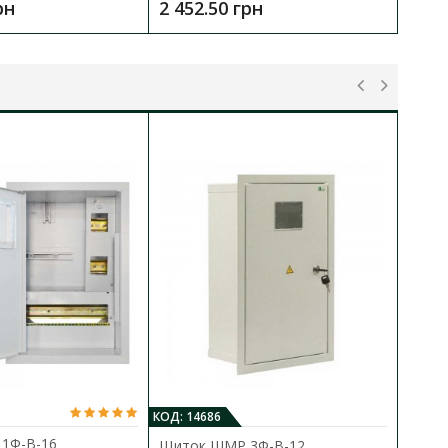
рн
2 452.50 грн
2
КОД: 14686
1Ф-В-16
Щиток ШМР 3Ф-В-12