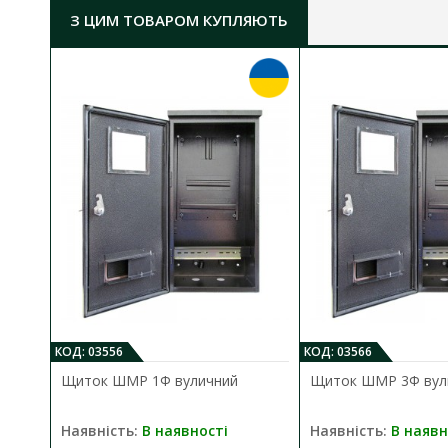
З ЦИМ ТОВАРОМ КУПЛЯЮТЬ
КОД: 03556
КОД: 03566
Щиток ШМР 1Ф вуличний
Щиток ШМР 3Ф вул
Наявність:
В наявності
Наявність:
В наявн