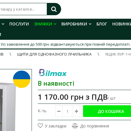
ПОСЛУГИ
ЗНИЖКИ
ВИРОБНИКИ
БЛОГ
НОВИНК
И
Усі замовлення до 500 грн. відвантажуються при повній передоплаті.
ІВ
ЩИТИ ДЛЯ ОДНОФАЗНОГО ЛІЧИЛЬНИКА
ЯЩИК ЯУР-1-Н
В наявності
1 170.00 грн
з ПДВ
/ шт
К-ть
У закладки
До порівняння