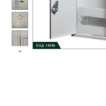
КОД:
14548