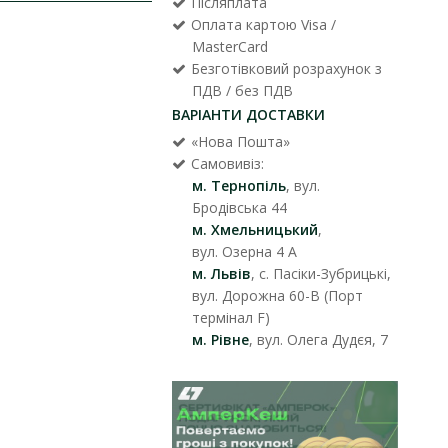
Післяплата
Оплата картою Visa /
MasterCard
Безготівковий розрахунок з
ПДВ / без ПДВ
ВАРІАНТИ ДОСТАВКИ
«Нова Пошта»
Самовивіз:
м. Тернопіль
, вул.
Бродівська 44
м. Хмельницький
,
вул. Озерна 4 А
м. Львів
, с. Пасіки-Зубрицькі,
вул. Дорожна 60-В (Порт
термінал F)
м. Рівне
, вул. Олега Дудєя, 7