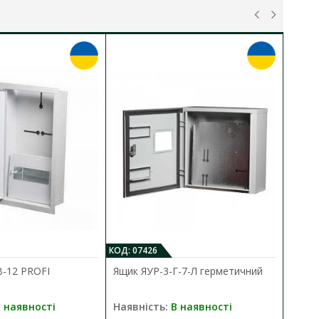
КОД: 07426
КО
В-12 PROFI
Ящик ЯУР-3-Г-7-Л герметичний
Я
 наявності
Наявність:
В наявності
Н