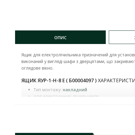
ОПИС
Ящик для електролічильника призначений для установк
виконаний у вигляді шафи з дверцятами, що закриваю
оглядове вікно.
ЯЩИК ЯУР-1-Н-8 Е
( Б00004097 )
ХАРАКТЕРИСТИ
Тип монтажу:
накладний
для електронних лічильників
Кількість модулів:
8
Матеріал корпусу:
метал
Колір корпусу:
білий
Габаритні розміри ГхШхВ:
90х220х390 мм
Ступінь захисту:
IP31