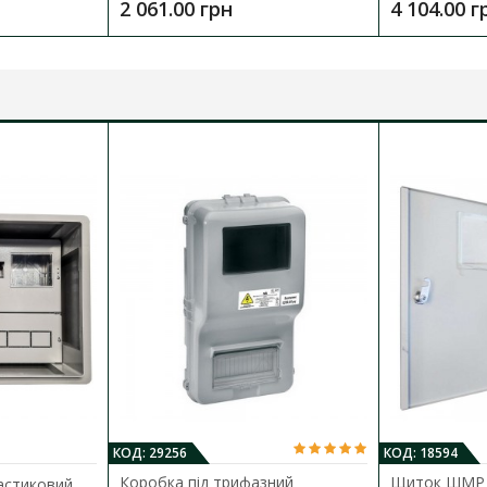
2 061.00 грн
4 104.00 г
КОД: 29256
КОД: 18594
Коробка під трифазний
Щиток ШМР 
астиковий