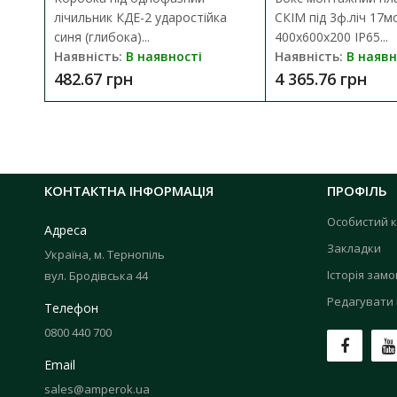
лічильник КДЕ-2 ударостійка
СКІМ під 3ф.ліч 17м
синя (глибока)...
400х600х200 IP65...
Наявність:
В наявності
Наявність:
В наявн
482.67 грн
4 365.76 грн
КОНТАКТНА ІНФОРМАЦІЯ
ПРОФІЛЬ
Особистий к
Адреса
Закладки
Україна, м. Тернопіль
Історія зам
вул. Бродівська 44
Редагувати 
Телефон
0800 440 700
Email
sales@amperok.ua