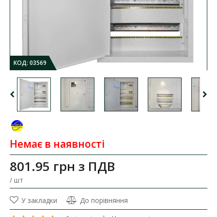
КОД:
03569
Немає в наявності
801.95 грн
з ПДВ
/ шт
У закладки
До порівняння