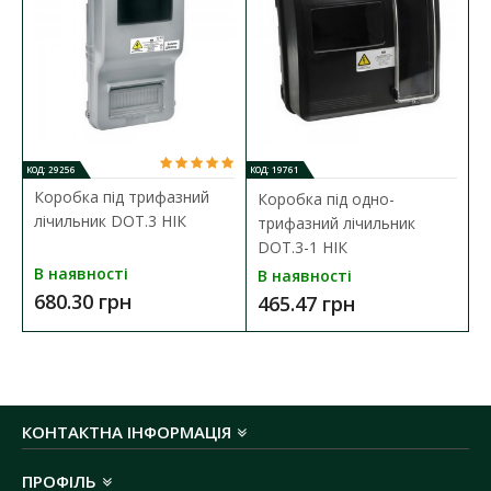
Кількість модулів:
36
Матеріал корпусу:
метал
Колір корпусу:
білий
Температура експлуатації:
-40 ºС до +85 ºС
Габартні розміри ГхШхВ:
145х315х540 мм
Ступінь захисту:
IP20
КОД: 29256
КОД: 19761
Коробка під трифазний
Коробка під одно-
лічильник DOT.3 НІК
трифазний лічильник
DOT.3-1 НІК
В наявності
В наявності
680.30 грн
465.47 грн
КОНТАКТНА ІНФОРМАЦІЯ
ПРОФІЛЬ