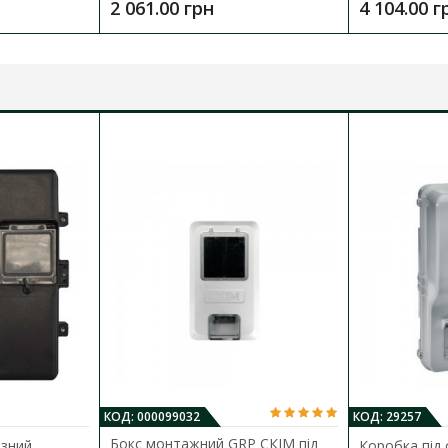
2 061.00 грн
4 104.00 г
КОД: 000099032
КОД: 29257
Бокс монтажний GRP СКІМ під
азний
Коробка під