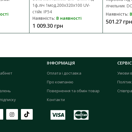
1ф.ліч 1мод.200х320х100 UV-
лічильник DO
стійк IP54
ості
Наявність:
В
Наявність:
В наявності
501.27 грн
1 009.30 грн
ІНФОРМАЦІЯ
СЕРВІС
абінет
Оплата і доставка
Умови 
Про компанію
Політик
овлень
Повернення та обмін товар
Співпра
підписку
Контакти