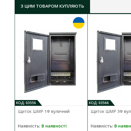
З ЦИМ ТОВАРОМ КУПЛЯЮТЬ
КОД: 03556
КОД: 03566
Щиток ШМР 1Ф вуличний
Щиток ШМР 3Ф вул
Наявність:
В наявності
Наявність:
В наявн