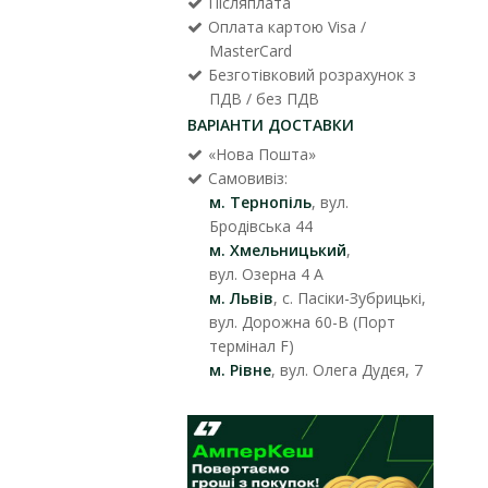
Післяплата
Оплата картою Visa /
MasterCard
Безготівковий розрахунок з
ПДВ / без ПДВ
ВАРІАНТИ ДОСТАВКИ
«Нова Пошта»
Самовивіз:
м. Тернопіль
, вул.
Бродівська 44
м. Хмельницький
,
вул. Озерна 4 А
м. Львів
, с. Пасіки-Зубрицькі,
вул. Дорожна 60-В (Порт
термінал F)
м. Рівне
, вул. Олега Дудєя, 7