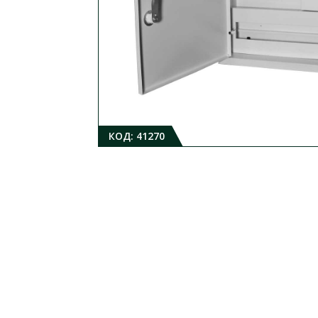
КОД:
41270