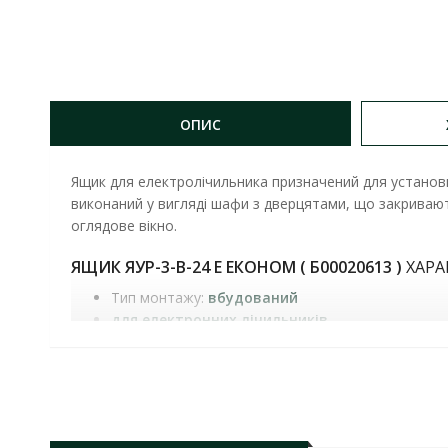
ОПИС
Ящик для електролічильника призначений для установк
виконаний у вигляді шафи з дверцятами, що закриваю
оглядове вікно.
ЯЩИК ЯУР-3-В-24 Е ЕКОНОМ ( Б00020613 )
ХАРА
Тип монтажу:
вбудований
для електронних лічильників
Кількість модулів:
24
Матеріал корпусу:
метал
Колір корпусу:
білий
Габаритні розміри ГхШхВ:
100х360х465 мм
Ступінь захисту:
IP31