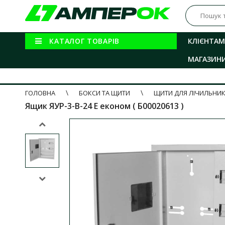
КАТАЛОГ ТОВАРІВ
КЛІЄНТАМ
МАГАЗИН
ГОЛОВНА
БОКСИ ТА ЩИТИ
ЩИТИ ДЛЯ ЛІЧИЛЬНИК
Ящик ЯУР-3-В-24 Е економ ( Б00020613 )