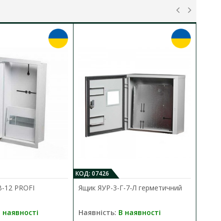
КОД: 07426
КО
В-12 PROFI
Ящик ЯУР-3-Г-7-Л герметичний
Я
 наявності
Наявність:
В наявності
Н