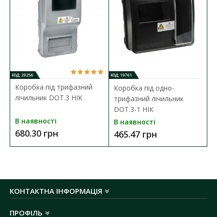
Кількість модулів:
12
Матеріал корпусу:
метал
Колір корпусу:
білий
Температура експлуатації:
-40 ºС до +85 ºС
Габартні розміри ГхШхВ:
150х260х430 мм
Ступінь захисту:
IP20
КОД: 29256
КОД: 19761
Коробка під трифазний
Коробка під одно-
лічильник DOT.3 НІК
трифазний лічильник
DOT.3-1 НІК
В наявності
В наявності
680.30 грн
465.47 грн
КОНТАКТНА ІНФОРМАЦІЯ
ПРОФІЛЬ