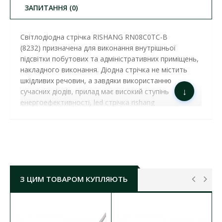
ЗАПИТАННЯ (0)
Cвітлодіодна стрічка RISHANG
RN08C0TC-B
(8232)
призначена для виконання внутрішньої
підсвітки побутових та адміністративних приміщень,
накладного виконання. Діодна стрічка не містить
шкідливих речовин, а завдяки використанню
↓
сучасних діодів, прилад має високий ступінь
енергоефективності, led стрічка rishang
доступна білого, тепло-білого, червоного, зеленого,
блакитного, жовтого, кольорів, та RGB виконання.
Стрічка виконується в відкритій ІР20, IP33, та в
силіконовій оболонці ІР67 з кількістю діодів на один
метр від 30LED до 192LED. Купити світлодіодну
стрічку ви можете на сайті нашого інтернет-
З ЦИМ ТОВАРОМ КУПЛЯЮТЬ
магазину.
СВІТЛОДІОДНА СТРІЧКА RISHANG 24V 8,6W
4000K 120LED IP20​ ( RN08C0TC-
B )
ХАРАКТЕРИСТИКИ: