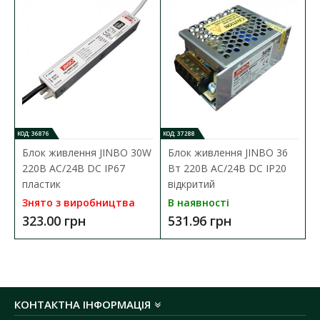
номінальна напруга:
24 V DC
потужність:
8,6W
світловий потік:
818 Lm
колір світла:
4000 K
тип діода:
2835 SMD
кількість діодів на метр:
120 шт
ширина стрічки:
8 мм
o
температурний режим роботи:
від -25
C до
КОД: 36876
КОД: 37288
o
+60
C
Блок живлення JINBO 30W
Блок живлення JINBO 36
ступінь захисту:
IP20
220В AC/24В DC IP67
Вт 220В AC/24В DC IP20
довжина бухти:
5 метрів
пластик
відкритий
гарантія:
3 роки
Знято з виробництва
В наявності
323.00 грн
531.96 грн
КОНТАКТНА ІНФОРМАЦІЯ