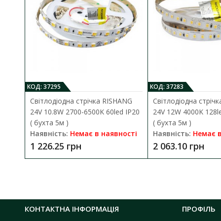
КОД: 37295
КОД: 37283
Світлодіодна стрічка RISHANG
Світлодіодна стріч
24V 10.8W 2700-6500K 60led IP20
24V 12W 4000K 128le
( бухта 5м )
( бухта 5м )
Наявність:
Немає в наявності
Наявність:
Немає в
1 226.25 грн
2 063.10 грн
КОНТАКТНА ІНФОРМАЦІЯ
ПРОФІЛЬ