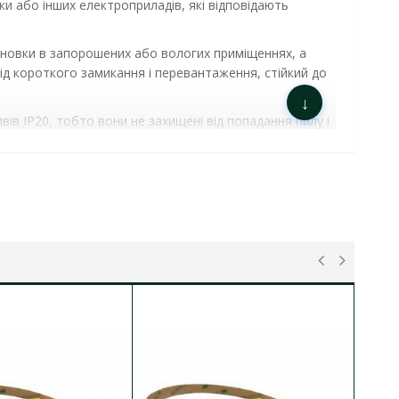
и або інших електроприладів, які відповідають
тановки в запорошених або вологих приміщеннях, а
д короткого замикання і перевантаження, стійкий до
↓
ів IP20, тобто вони не захищені від попадання пилу і