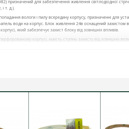
082)
призначений для забезпечення живлення світлодіодної стрічк
 т. д.).
 попадання вологи і пилу всередину корпусу, призначенні для ус
апель води на корпус. Блок живлення 24в оснащений захистом ві
корпусі, який забезпечує захист блоку від зовнішніх впливів.
рфорованому корпусі, мають ступінь захисту від зовнішніх вплив
 ВІДКРИТИЙ​ ( PA-40024​​​ )
ХАРАКТЕРИСТИКИ
:
o
0
C