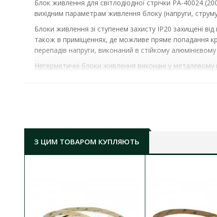
Блок живлення для світлодіодної стрічки PA-40024 (20
вихідним параметрам живлення блоку (напруги, струму, і
Блоки живлення зі ступенем захисту IP20 захищені від
також в приміщеннях, де можливе пряме попадання кр
перепадів напруги, виконаний в стійкому алюмінієвому 
Негерметичні блоки живлення виконані у металевому пе
вологи, їх можна встановлювати в сухих приміщеннях.
БЛОК ЖИВЛЕННЯ RISHANG 400W 220AC/24V DC IP20
потужність:
4
00W
номінальна вихідна напруга:
24 V DC
номінальний струм:
16.7
А
З ЦИМ ТОВАРОМ КУПЛЯЮТЬ
o
температурний режим роботи:
від -25
C до +6
ступінь захисту:
IP20
розмір (ДхШхВ):
350х55.5х22 мм
гарантія:
3 роки