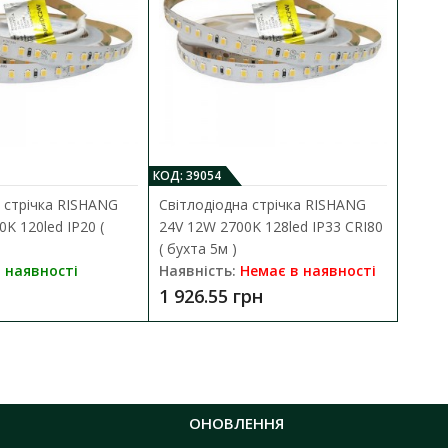
КОД: 39054
КО
 стрічка RISHANG
Світлодіодна стрічка RISHANG
С
0K 120led IP20 (
24V 12W 2700K 128led IP33 CRI80
2
( бухта 5м )
б
 наявності
Наявність:
Немає в наявності
Н
1 926.55 грн
9
ОНОВЛЕННЯ