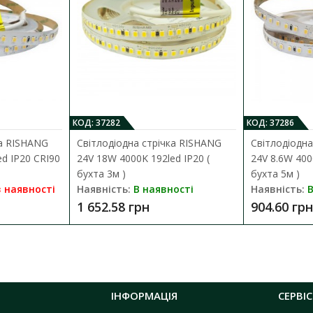
КОД: 37282
КОД: 37286
ка RISHANG
Світлодіодна стрічка RISHANG
Світлодіодна
d IP20 CRI90
24V 18W 4000K 192led IP20 (
24V 8.6W 400
бухта 3м )
бухта 5м )
 наявності
Наявність:
В наявності
Наявність:
В
1 652.58 грн
904.60 грн
ІНФОРМАЦІЯ
СЕРВІС