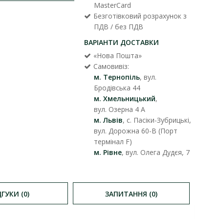
MasterCard
Безготівковий розрахунок з
ПДВ / без ПДВ
ВАРІАНТИ ДОСТАВКИ
«Нова Пошта»
Самовивіз:
м. Тернопіль
, вул.
Бродівська 44
м. Хмельницький
,
вул. Озерна 4 А
м. Львів
, с. Пасіки-Зубрицькі,
вул. Дорожна 60-В (Порт
термінал F)
м. Рівне
, вул. Олега Дудєя, 7
ДГУКИ (0)
ЗАПИТАННЯ (0)