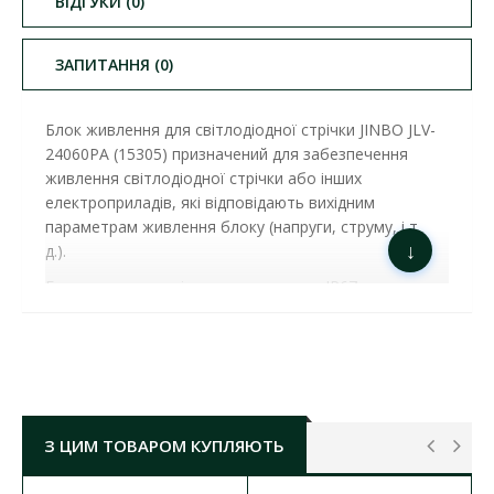
ВІДГУКИ (0)
ЗАПИТАННЯ (0)
Блок живлення для світлодіодної стрічки JINBO
JLV-
24060PA (15305)
призначений для забезпечення
живлення світлодіодної стрічки або інших
електроприладів, які відповідають вихідним
параметрам живлення блоку (напруги, струму, і т.
↓
д.).
Блоки живлення зі ступенем захисту IP67
захищені від попадання вологи і пилу всередину
корпусу, призначенні для установки в запорошених
або вологих приміщеннях, а також в приміщеннях,
де можливе пряме попадання крапель води на
корпус. Блок живлення 24в оснащений захистом від
короткого замикання і перевантаження, стійкий до
З ЦИМ ТОВАРОМ КУПЛЯЮТЬ
перепадів напруги, виконаний в стійкому
алюмінієвому корпусі, який забезпечує захист блоку