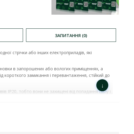
ЗАПИТАННЯ (0)
дної стрічки або інших електроприладів, які
тановки в запорошених або вологих приміщеннях, а
д короткого замикання і перевантаження, стійкий до
↓
ів IP20, тобто вони не захищені від попадання пилу і