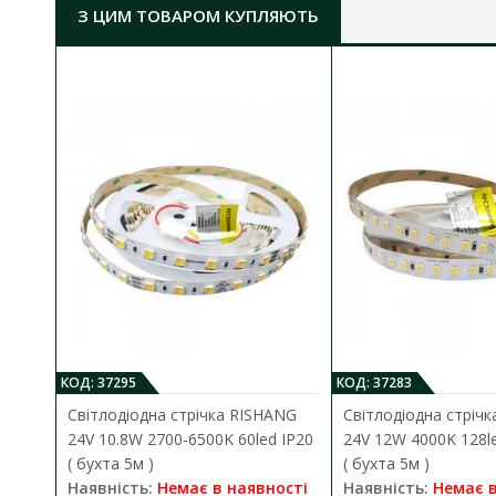
З ЦИМ ТОВАРОМ КУПЛЯЮТЬ
o
температурний режим роботи:
від -30
C до +5
ступінь захисту:
IP67
розмір (ДхШхВ):
215х52х35 мм
гарантія:
2 роки
КОД: 37295
КОД: 37283
Світлодіодна стрічка RISHANG
Світлодіодна стріч
24V 10.8W 2700-6500K 60led IP20
24V 12W 4000K 128le
( бухта 5м )
( бухта 5м )
Наявність:
Немає в наявності
Наявність:
Немає в