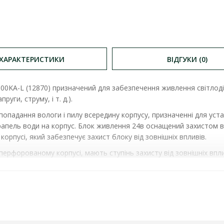
ХАРАКТЕРИСТИКИ
ВІДГУКИ (0)
100KA-L (12870) призначений для забезпечення живлення світлодіо
уги, струму, і т. д.).
 попадання вологи і пилу всередину корпусу, призначенні для ус
апель води на корпус. Блок живлення 24в оснащений захистом ві
корпусі, який забезпечує захист блоку від зовнішніх впливів.
рфорованому корпусі, мають ступінь захисту від зовнішніх вплив
IP67
( JLV-24100KA-L )
ХАРАКТЕРИСТИКИ
: