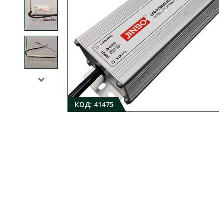
КОД:
41475