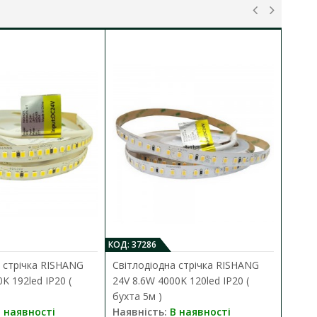
КОД: 37286
КО
 стрічка RISHANG
Світлодіодна стрічка RISHANG
С
K 192led IP20 (
24V 8.6W 4000K 120led IP20 (
2
бухта 5м )
5
 наявності
Наявність:
В наявності
Н