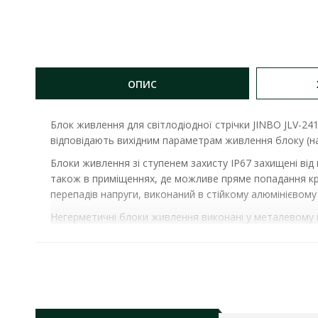
ОПИС
Блок живлення для світлодіодної стрічки JINBO
JLV-24
відповідають вихідним параметрам живлення блоку (напр
Блоки живлення зі ступенем захисту IP67 захищені від
також в приміщеннях, де можливе пряме попадання кр
перепадів напруги, виконаний в стійкому алюмінієвому 
Негерметичні блоки живлення виконані у металевому пе
вологи, їх можна встановлювати в сухих приміщеннях.
БЛОК ЖИВЛЕННЯ JINBO 100 ВТ 220В AC/24В DC 
потужність:
100W
номінальна вихідна напруга:
24 V DC
номінальний струм:
4.17 А