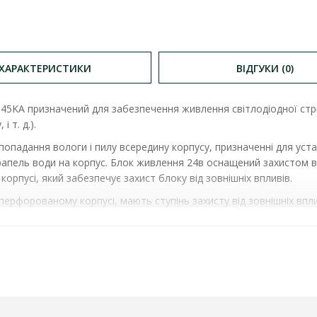
ХАРАКТЕРИСТИКИ
ВІДГУКИ (0)
045KA
призначений для забезпечення живлення світлодіодної стрі
 т. д.).
 попадання вологи і пилу всередину корпусу, призначенні для ус
апель води на корпус. Блок живлення 24в оснащений захистом ві
корпусі, який забезпечує захист блоку від зовнішніх впливів.
рфорованому корпусі, мають ступінь захисту від зовнішніх вплив
V-24045KA )
характеристики
:
o
0
C