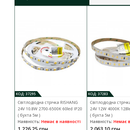
ступінь захисту:
IP67
розмір (ДхШхВ):
203х29х20 мм
гарантія:
2 роки
КОД: 37295
КОД: 37283
Світлодіодна стрічка RISHANG
Світлодіодна стріч
24V 10.8W 2700-6500K 60led IP20
24V 12W 4000K 128le
( бухта 5м )
( бухта 5м )
Наявність:
Немає в наявності
Наявність:
Немає в
1 226.25 грн
2 063.10 грн