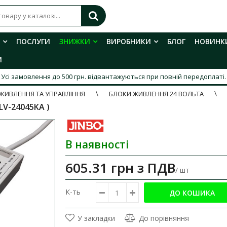
ПОСЛУГИ
ЗНИЖКИ
ВИРОБНИКИ
БЛОГ
НОВИНК
И
Усі замовлення до 500 грн. відвантажуються при повній передоплаті.
ЖИВЛЕННЯ ТА УПРАВЛІННЯ
БЛОКИ ЖИВЛЕННЯ 24 ВОЛЬТА
JLV-24045KA )
В наявності
605.31 грн
з ПДВ
/ шт
К-ть
У закладки
До порівняння