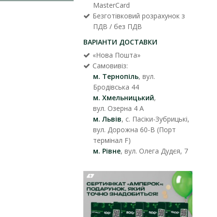
MasterCard
Безготівковий розрахунок з
ПДВ / без ПДВ
ВАРІАНТИ ДОСТАВКИ
«Нова Пошта»
Самовивіз:
м. Тернопіль
, вул.
Бродівська 44
м. Хмельницький
,
вул. Озерна 4 А
м. Львів
, с. Пасіки-Зубрицькі,
вул. Дорожна 60-В (Порт
термінал F)
м. Рівне
, вул. Олега Дудєя, 7