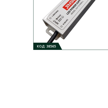
КОД:
38565