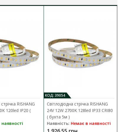
КОД: 39054
КО
 стрічка RISHANG
Світлодіодна стрічка RISHANG
С
0K 120led IP20 (
24V 12W 2700K 128led IP33 CRI80
2
( бухта 5м )
б
 наявності
Наявність:
Немає в наявності
Н
1 926.55 грн
9