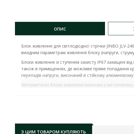
ОПИС
Блок живлення для світлодіодної стрічки JINBO
JLV-24
вихідним параметрам живлення блоку (напруги, струму, і
Блоки живлення зі ступенем захисту IP67 захищені від
також в приміщеннях, де можливе пряме попадання кр
перепадів напруги, виконаний в стійкому алюмінієвому 
Негерметичні блоки живлення виконані у металевому пе
вологи, їх можна встановлювати в сухих приміщеннях.
Блок живлення JINBO 45 Вт 220В AC/24В DC IP67 ( JL
потужність:
45W
номінальна вихідна напруга:
24 V DC
номінальний струм:
1,9 А
o
температурний режим роботи:
від -30
C до +5
З ЦИМ ТОВАРОМ КУПЛЯЮТЬ