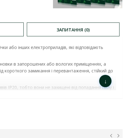
ЗАПИТАННЯ (0)
чки або інших електроприладів, які відповідають
тановки в запорошених або вологих приміщеннях, а
д короткого замикання і перевантаження, стійкий до
↓
ів IP20, тобто вони не захищені від попадання пилу і