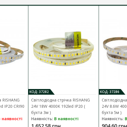
КОД: 37282
КОД: 37286
ка RISHANG
Світлодіодна стрічка RISHANG
Світлодіодна
d IP20 CRI90
24V 18W 4000K 192led IP20 (
24V 8.6W 400
бухта 3м )
бухта 5м )
 наявності
Наявність:
В наявності
Наявність:
В
1 652.58 грн
904.60 грн