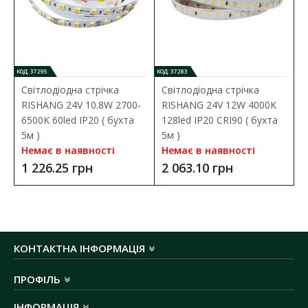
БЛОК ЖИВЛЕННЯ RISHANG 200W 220AC/24V
DC IP20 ВІДКРИТИЙ​ ( PA-20024​ )
ХАРАКТЕРИСТИКИ
:
потужність:
20
0W
КОД: 37295
КОД: 37283
номінальна вихідна напруга:
24 V DC
Світлодіодна стрічка
Світлодіодна стрічка
номінальний струм:
8.
3 А
RISHANG 24V 10.8W 2700-
RISHANG 24V 12W 4000K
o
температурний режим роботи:
від -25
C до
6500K 60led IP20 ( бухта
128led IP20 CRI90 ( бухта
o
+60
C
5м )
5м )
ступінь захисту:
IP20
Немає в наявності
Немає в наявності
розмір (ДхШхВ):
252х55.5х22 мм
1 226.25 грн
2 063.10 грн
гарантія:
3 роки
КОНТАКТНА ІНФОРМАЦІЯ
ПРОФІЛЬ
ІНФОРМАЦІЯ