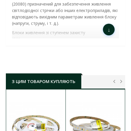
(20080)
призначений для забезпечення живлення
світлодіодної стрічки або інших електроприладів, які
відповідають вихідним параметрам живлення блоку
(напруги, струму, і т. д.).
↓
Блоки живлення зі ступенем захисту
IP20 захищені від попадання вологи і пилу всередину
корпусу, призначенні для установки в запорошених
або вологих приміщеннях, а також в приміщеннях,
де можливе пряме попадання крапель води на
корпус. Блок живлення 24в оснащений захистом від
короткого замикання і перевантаження, стійкий до
перепадів напруги, виконаний в стійкому
З ЦИМ ТОВАРОМ КУПЛЯЮТЬ
алюмінієвому корпусі, який забезпечує захист блоку
від зовнішніх впливів.
Негерметичні блоки живлення виконані у
металевому перфорованому корпусі, мають ступінь
захисту від зовнішніх впливів IP20, тобто вони не
захищені від попадання пилу і вологи, їх можна
встановлювати в сухих приміщеннях.