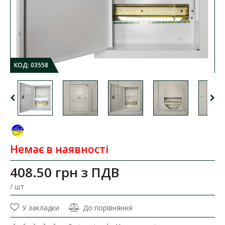
КОД:
03558
Немає в наявності
408.50 грн
з ПДВ
/ шт
У закладки
До порівняння