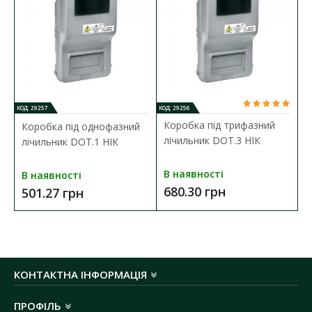
Кількість модулів:
12
Матеріал корпусу:
метал
Колір корпусу:
білий
Температура експлуатації:
-40 ºС до +85 ºС
Габаритні розміри ГхШхВ:
135х250х360 мм
Ступінь захисту:
IP20
КОД: 29257
КОД: 29256
Коробка під трифазний
Коробка під однофазний
лічильник DOT.3 НІК
лічильник DOT.1 НІК
В наявності
В наявності
680.30 грн
501.27 грн
КОНТАКТНА ІНФОРМАЦІЯ
ПРОФІЛЬ