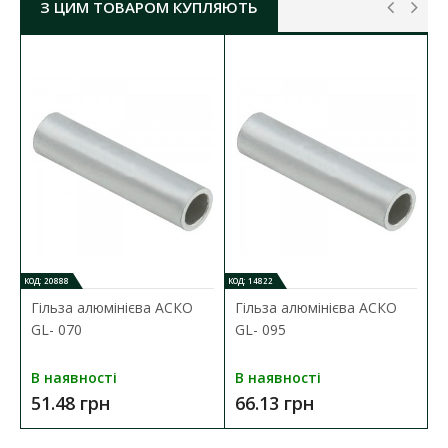
Необмежений час зберігання
З ЦИМ ТОВАРОМ КУПЛЯЮТЬ
МУФТА З'ЄДНУВАЛЬНА 1КВ ПВХ 4Х(70-150)
БЕЗ ГІЛЬЗ SMH4 CELLPACK ( 7000174
)
ОСНОВНІ ХАРАКТЕРИСТИКИ
:
тип муфти:
з'єднувальна
клас напруги:
1кВ
2
січення жили:
70-150 мм
кількість жил:
4
технологія монтажу:
термоусаджувальна
КОД: 20888
КОД: 14822
Гільза алюмінієва АСКО
Гільза алюмінієва АСКО
GL- 070
GL- 095
В наявності
В наявності
51.48 грн
66.13 грн