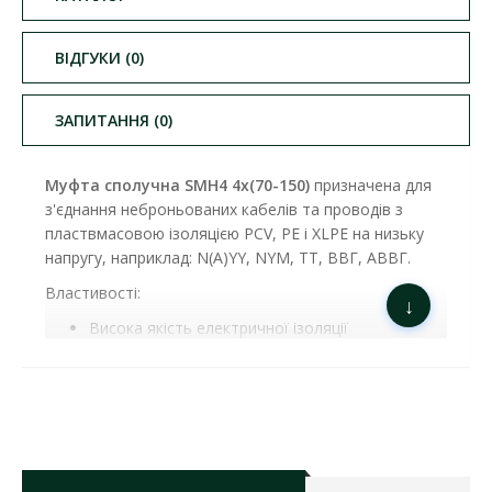
ВІДГУКИ (0)
ЗАПИТАННЯ (0)
Муфта сполучна SMH4 4х(70-150)
призначена для
з'єднання неброньованих кабелів та проводів з
пластвмасовою ізоляцією PCV, PE і XLPE на низьку
напругу, наприклад: N(A)YY, NYM, TT, ВВГ, АВВГ.
Властивості:
↓
Висока якість електричної ізоляції
Водонепроникність
Висока механічна витривалість
Стійкі до ультрафіолетового випромінювання,
земельного лугу та хімічних факторів
Широкий діапазон перерізу
Компактні розміри