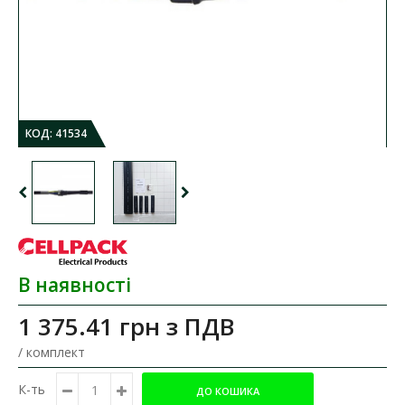
КОД:
41534
В наявності
1 375.41 грн
з ПДВ
/ комплект
К-ть