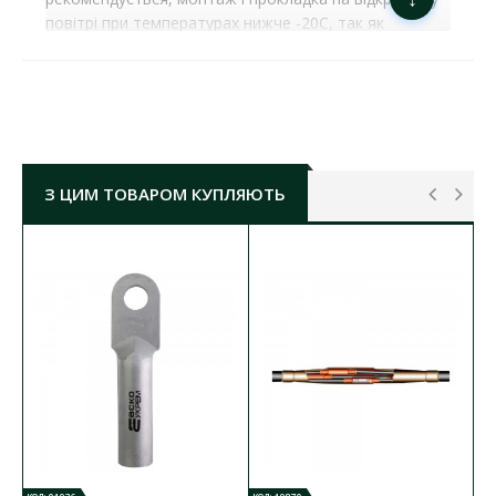
повітрі при температурах нижче -20С, так як
пластичність ізоляції різко знижується, що
призводить до тріщин в ній при вигинах і навіть при
змотуванні з барабанів.
Застосовується для нерухомої стаціонарної
прокладки в лотках, кабель-каналах, металорукавах,
кабельних естакадах, сталевих і пластикових
З ЦИМ ТОВАРОМ КУПЛЯЮТЬ
технічних трубах, пустотілих каналах, блоках і
балках будівельних конструкцій, як в пучках, так і
при одинарної прокладці. Боїться не тільки
механічного впливу, а й сильних розтягувань.
Структура кабелю:
Алюмінієва струмопровідна жила;
Ізоляція з ПВХ пластикату;
Обмотка ПЕТ плівкою;
Зовнішня оболонка з ПВХ пластикату.
КАБЕЛЬ АВВГ 4Х70 1 (КМУ) ПІВДЕНКАБЕЛЬ
ХАРАКТЕРИСТИКИ
: