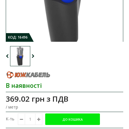
КОД:
16496
В наявності
369.02 грн
з ПДВ
/ метр
К-ть