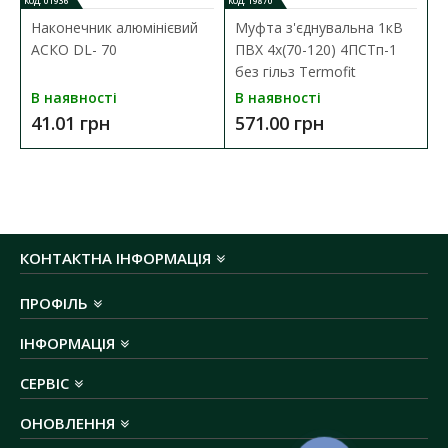
КОД: 01936
КОД: 19870
марка кабелю:
А
ВВГ
Наконечник алюмінієвий
Муфта з'єднувальна 1кВ
номінальна напруга:
1 кВ
АСКО DL- 70
ПВХ 4х(70-120) 4ПСТп-1
кількість жил:
4
без гільз Termofit
січення жили:
70 мм²
В наявності
В наявності
матеріал провідника:
алюміній
41.01 грн
571.00 грн
номинальная нагрузка:
210 А (
таблица
токовых нагрузок
)
температура експлуатації:
-40 ºС до +50 ºС
КОНТАКТНА ІНФОРМАЦІЯ
ПРОФІЛЬ
ІНФОРМАЦІЯ
СЕРВІС
ОНОВЛЕННЯ