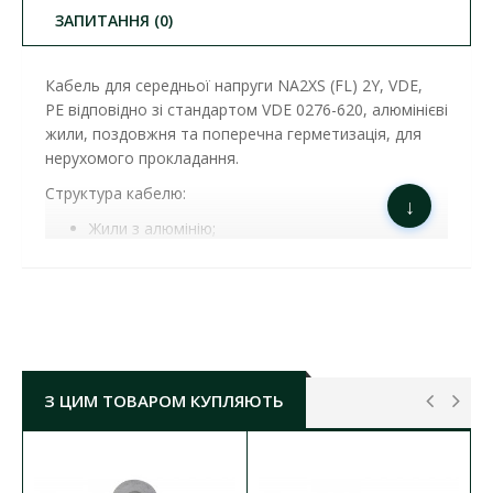
ЗАПИТАННЯ (0)
Кабель для середньої напруги NA2XS (FL) 2Y, VDE,
PE відповідно зі стандартом VDE 0276-620, алюмінієві
жили, поздовжня та поперечна герметизація, для
нерухомого прокладання.
Структура кабелю:
↓
Жили з алюмінію;
Ізоляція жил - поліетилен (XLPE);
Екранування з мідного дроту з одним або
двома спіралеподібними мідними смугами;
Поздовжня стрічкова ізоляція;
Металева стрічка міцно з'єднана з оболонкою
PE;
Оболонка: чорний, поліетилен.
З ЦИМ ТОВАРОМ КУПЛЯЮТЬ
КАБЕЛЬ АПВЭГАПУ-20 1Х150/25 NA2XS(FL)2Y
LAPP ( 38106494 )​
ХАРАКТЕРИСТИКИ
: