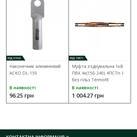
марка кабелю:
NA2XS(FL)2Y
кількість жил:
1
січення жили:
150 мм²
матеріал провідника:
алюміній
номінальне навантаження:
340 А (
таблиця
струмових навантажень
)
температура експлуатації:
від -40 ºС до +70 ºС
КОД: 01942
КОД: 19871
Наконечник алюмінієвий
Муфта з'єднувальна 1кВ
АСКО DL-150
ПВХ 4х(150-240) 4ПСТп-1
без гільз Termofit
В наявності
В наявності
96.25 грн
1 004.27 грн
КОНТАКТНА ІНФОРМАЦІЯ