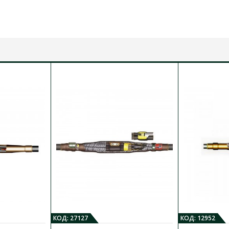
ів скручені в сердечник.
ки.
 ХАРАКТЕРИСТИКИ:
умових навантажень
)
КОД: 27127
КОД: 12952