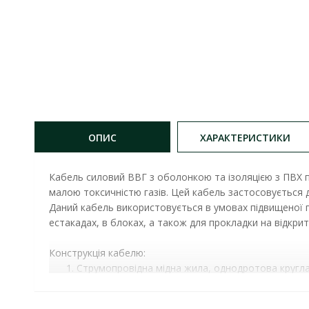
ОПИС
ХАРАКТЕРИСТИКИ
Кабель силовий ВВГ
 з оболонкою та ізоляцією з ПВХ п
малою токсичністю газів. Цей кабель застосовується д
Даний кабель використовується в умовах підвищеної
естакадах, в блоках, а також для прокладки на відкри
Конструкція кабелю:
Струмопровідна мідна жила, однодротова кругла (
Ізоляція з композиції зниженої пожежонебезпеки
блакитного кольору, при цьому в позначенні к