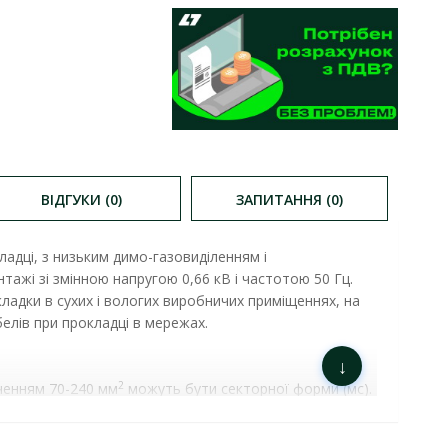
ВІДГУКИ (0)
ЗАПИТАННЯ (0)
ладці, з низьким димо-газовиділенням і
ажі зі змінною напругою 0,66 кВ і частотою 50 Гц.
кладки
в сухих і вологих виробничих приміщеннях, на 
елів при прокладці в мережах. 
↓
2
іченням 70-240 мм
можуть бути секторної форми (мс).
цифрове. Кабелі випускаються з нульовою жилою
о кольору при цьому в позначенні кабелю додають