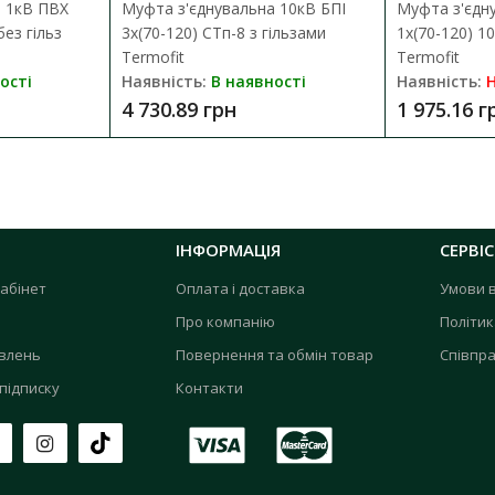
а 1кВ ПВХ
Муфта з'єднувальна 10кВ БПІ
Муфта з'єдн
без гільз
3х(70-120) СТп-8 з гільзами
1х(70-120) 1
Termofit
Termofit
ості
Наявність:
В наявності
Наявність:
Н
4 730.89 грн
1 975.16 г
ІНФОРМАЦІЯ
СЕРВІС
абінет
Оплата і доставка
Умови 
Про компанію
Політик
овлень
Повернення та обмін товар
Співпра
підписку
Контакти