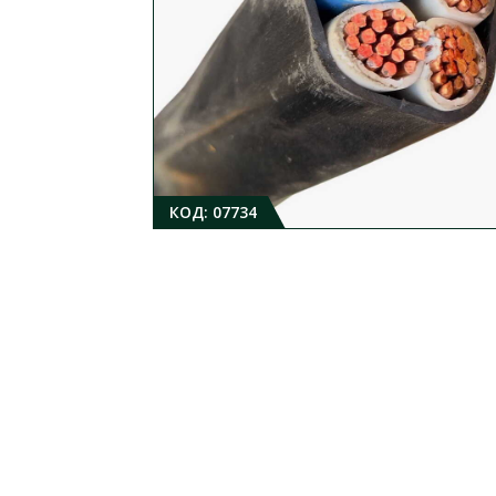
КОД:
07734