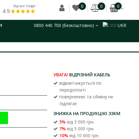
0
0
0
Відгуки Google
4.9
И
0800 440 700 (безкоштовно)
UKR
УВАГА!
ВІДРІЗНИЙ КАБЕЛЬ
відвантажується по
передоплаті
поверненню та обміну не
підлягає
ЗНИЖКА НА ПРОДУКЦІЮ ЗЗКМ
5%
від 3 000 грн.
7%
від 5 000 грн.
10%
від 10 000 грн.