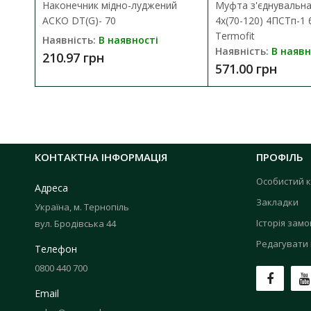
Наконечник мідно-луджений
Муфта з'єднувальн
АСКО DT(G)- 70
4х(70-120) 4ПСТп-1 
Termofit
Наявність:
В наявності
Наявність:
В наявн
210.97 грн
571.00 грн
КОНТАКТНА ІНФОРМАЦІЯ
ПРОФІЛЬ
Особистий к
Адреса
Закладки
Україна, м. Тернопіль
Історія зам
вул. Бродівська 44
Редагувати 
Телефон
0800 440 700
Email