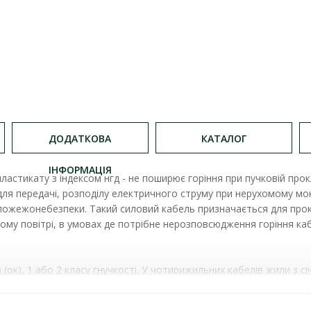
ДОДАТКОВА
КАТАЛОГ
ІНФОРМАЦІЯ
ластикату з індексом нгд 
- не поширює горіння при пучковій прок
ля передачі, розподілу електричного струму при нерухомому монт
 пожежонебезпеки. Такий силовий кабель призначається для про
тому повітрі, в умовах де потрібне нерозповсюдження горіння каб
ок), 1 або 2 класу гнучкості. У чотирижильних кабелів жили з с
. Маркування ізоляції жил колірне (суцільне або смугами) або 
абелю додають букву (N) або з жилою заземлення зелено-жовтог