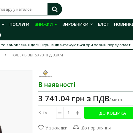
ПОСЛУГИ
ЗНИЖКИ
ВИРОБНИКИ
БЛОГ
НОВИНК
И
Усі замовлення до 500 грн. відвантажуються при повній передоплаті.
КАБЕЛЬ ВВГ 5X70 НГД ЗЗКМ
В наявності
3 741.04 грн
з ПДВ
/ метр
К-ть
У закладки
До порівняння