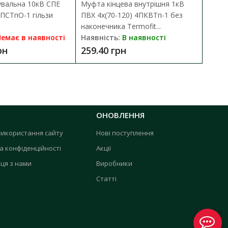
увальна 10кВ СПЕ
Муфта кінцева внутрішня 1кВ
М
0ПСТпО-1 гільзи
ПВХ 4х(70-120) 4ПКВТп-1 без
Б
наконечника Termofit...
T
емає в наявності
Наявність:
В наявності
Н
рн
259.40 грн
2
ОНОВЛЕННЯ
використання сайту
Нові поступлення
а конфіденційності
Акції
ця з нами
Виробники
Статті