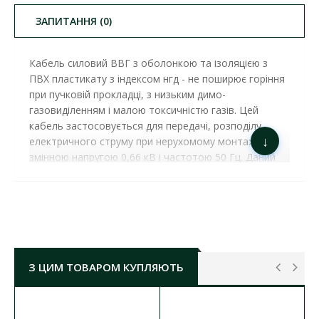
ЗАПИТАННЯ (0)
Кабель силовий ВВГ
 з оболонкою та ізоляцією з 
ПВХ пластикату з індексом нгд 
- не поширює горіння
при пучковій прокладці, з низьким димо-
газовиділенням і малою токсичністю газів. Цей
кабель застосовується для передачі, розподілу
↓
електричного струму при нерухомому монтажі зі
змінною напругою 0,66 кВ і частотою 50 Гц. Даний
кабель використовується в умовах підвищеної
пожежонебезпеки. Такий силовий кабель
призначається для прокладки
в сухих і вологих 
виробничих приміщеннях, на естакадах, в блоках, а 
також для прокладки на відкритому повітрі, в умовах 
де потрібне нерозповсюдження горіння кабелів при 
З ЦИМ ТОВАРОМ КУПЛЯЮТЬ
прокладці в мережах. 
Конструкція кабелю:
Струмопровідна мідна жила, однодротова