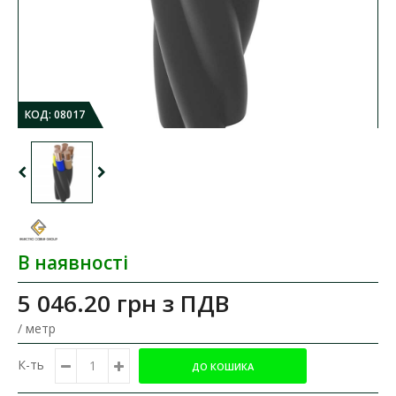
КОД:
08017
В наявності
5 046.20 грн
з ПДВ
/ метр
К-ть