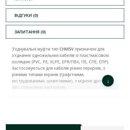
ВІДГУКИ (0)
ЗАПИТАННЯ (0)
З'єднувальні муфти тип
CHMSV
призначені для
з'єднання одножильних кабелів із пластмасовою
ізоляцією (PVC, PE, XLPE, EPR/ПВХ, ПЕ, СПЕ, ЕПР).
Застосовуються для кабелів різних перерізів, з
різними типами екранів (графітними,
↓
екструдованими, шланговими), з мідною дротяною
або стрічковою житловою.
Властивості:
Швидкий, легкий, безпечний монтаж завдяки
комбінації елементів холодної та термоусадок
Надійний метод керування електричним полем
на зрізі напівпровідного шару з використанням