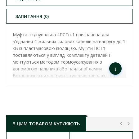
ЗАПИТАННЯ (0)
Муфта з'єднувальна 4ПСТп-1 призначена для
з'єднання 4-жильних силових кабелів на напругу до 1
кВ із пластмасовою ізоляцією. Муфти ПСТп
поставляються у вигляді комплекту деталей і
монтуються методом термоусажування з
↓
допомогою пальника або паяльної лампи.
Встановлюються в ґрунті, тунелях, каналах, і на
відкритому повітрі (на естакадах, кабельних полицях
тощо). Кабельна муфта зроблена з підбору
ізоляційних товстостінних трубок покритих
спеціальним клеєм-розплавом, герметика, сполучних
гільз і монтажних матеріалів.
Розшифровка 4ПСТп:
З ЦИМ ТОВАРОМ КУПЛЯЮТЬ
4 – кількість жил
П – муфта для кабелю з полімерною ізоляцією