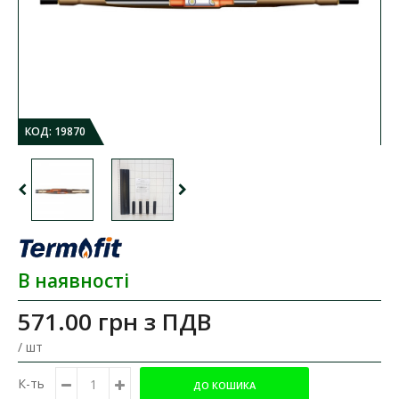
КОД:
19870
В наявності
571.00 грн
з ПДВ
/ шт
К-ть