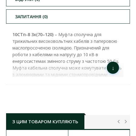
ЗАПИТАННЯ (0)
10СТп-8 3х(70–120)
– Муфта сполучна для
трижильних високовольтних кабелів з паперовою
маслопросоченою ізоляцією. Призначений для
роботи з кабелями на напругу до 10 кВ в
енергосистемах змінного струму з частотою 50 Гц.
↓
Муфта кабельна сполучна може комутувати кабель
з алюмінієвими та мідними струмопровідними
жилами. Термозбіжні матеріали муфти
забезпечують відмінні механічні, герметичні та
термостійкі властивості. Термозбіжна муфта
універсальна і застосовується для установки в
траншеях, кабельних тунелях, колекторах або
просто в приміщеннях і на вулиці. Встановлення
З ЦИМ ТОВАРОМ КУПЛЯЮТЬ
даної муфти необхідно довірити кваліфікованим
електрикам.