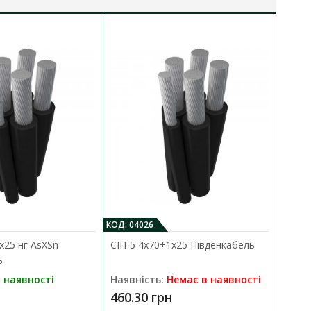
КОД: 04026
КО
х25 нг AsXSn
СІП-5 4х70+1х25 Південкабель
К
ь
П
 наявності
Наявність:
Немає в наявності
Н
460.30 грн
3