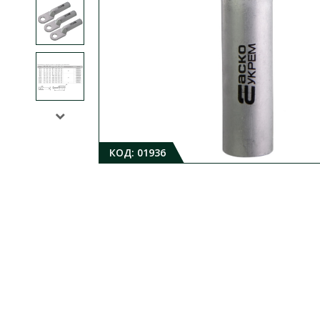
КОД:
01936