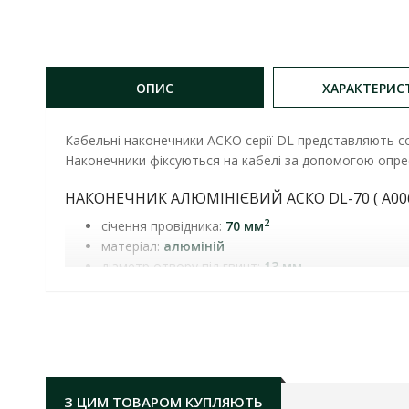
ОПИС
ХАРАКТЕРИС
Кабельні наконечники АСКО серії DL представляють со
Наконечники фіксуються на кабелі за допомогою опре
НАКОНЕЧНИК АЛЮМІНІЄВИЙ АСКО DL-70 ( A00
2
січення провідника:
70 мм
матеріал:
алюміній
діаметр отвору під гвинт:
13 мм
З ЦИМ ТОВАРОМ КУПЛЯЮТЬ