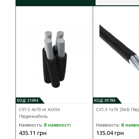
КОД: 21494
КОД: 05786
СІП-5 4х70 нг AsXSn
СІП-3 1х70 20кВ Пі
Південкабель
Наявність:
В наявності
Наявність:
В наявн
435.11 грн
135.04 грн