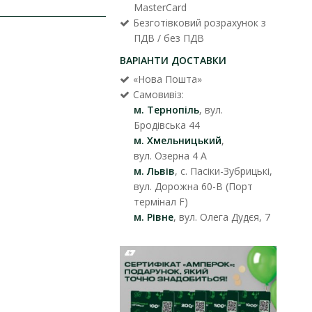
MasterCard
Безготівковий розрахунок з
ПДВ / без ПДВ
ВАРІАНТИ ДОСТАВКИ
«Нова Пошта»
Самовивіз:
м. Тернопіль
, вул.
Бродівська 44
м. Хмельницький
,
вул. Озерна 4 А
м. Львів
, с. Пасіки-Зубрицькі,
вул. Дорожна 60-В (Порт
термінал F)
м. Рівне
, вул. Олега Дудєя, 7