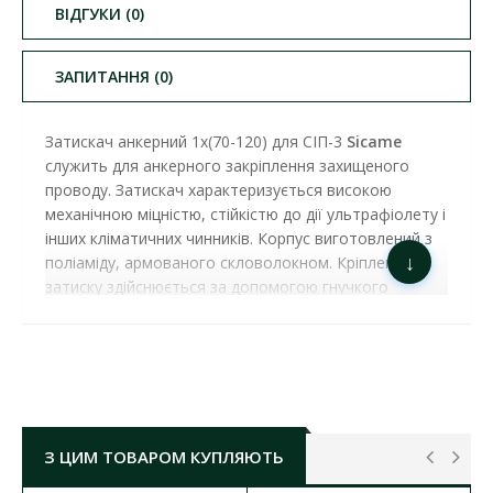
ВІДГУКИ (0)
ЗАПИТАННЯ (0)
Затискач анкерний 1х(70-120) для СІП-3
Sicame
служить для анкерного закріплення захищеного
проводу. Затискач характеризується високою
механічною міцністю, стійкістю до дії ультрафіолету і
інших кліматичних чинників. Корпус виготовлений з
↓
поліаміду, армованого скловолокном. Кріплення
затиску здійснюється за допомогою гнучкого
знімного троса з нержавіючої сталі.
ЗАТИСКАЧ АНКЕРНИЙ 1Х(70-120) ДЛЯ СІП-3
SICAME ( PA28120 )
ОСНОВНІ
ХАРАКТЕРИСТИКИ
:
мінімальне руйнівне навантаження:
32 кН
З ЦИМ ТОВАРОМ КУПЛЯЮТЬ
переріз проводів:
1х(70-120)
мм²