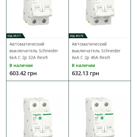
КОД: 88277
КОД: 88278
Автоматический
Автоматический
выключатель Schneider
выключатель Schneider
6кА C 2p 32А Resi9
6кА C 2p 40А Resi9
В наличии
В наличии
603.42 грн
632.13 грн
Автоматический выключатель Schneider 6кА C 1p
25А Resi9
Доступность:
В наличии
Серия модульных
автоматических выключателей Schneider Resi9
предназначена для примене..