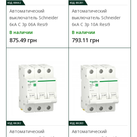
КОД: 88662
КОД: 88281
Автоматический
Автоматический
выключатель Schneider
выключатель Schneider
6кА C 3p 06А Resi9
6кА C 3p 10А Resi9
В наличии
В наличии
875.49 грн
793.11 грн
Автоматический выключатель Schneider 6кА C 1p
32А Resi9
Доступность:
В наличии
Серия модульных автоматических выключателей
Schneider Resi9 предназначена для применения на объ..
263.96 грн
КОД: 88282
КОД: 88283
Автоматический
Автоматический
В КОРЗИНУ