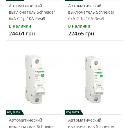
Автоматический
Автоматический
выключатель Schneider
выключатель Schneider
6кА C 1p 10А Resi9
6кА C 1p 16А Resi9
В наличии
В наличии
244.61 грн
224.65 грн
Автоматический выключатель Schneider 6кА C 1p
10А Resi9
Доступность:
В наличии
Серия модульных автоматические выключатели
Schneider Resi9 предназначена для применения на..
244.61 грн
КОД: 88270
КОД: 88271
Автоматический
Автоматический
В КОРЗИНУ
выключатель Schneider
выключатель Schneider