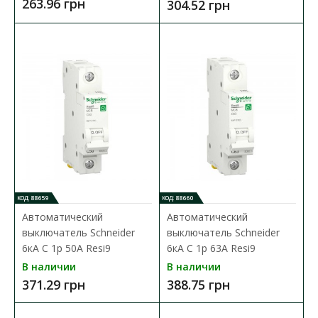
263.96 грн
304.52 грн
Автоматический выключатель Schneider 6кА C 1p
16А Resi9
Доступность:
В наличии
Серия модульных автоматических выключателей
Schneider Resi9 предназначена для применения на объ..
224.65 грн
КОД: 88659
КОД: 88660
Автоматический
Автоматический
В КОРЗИНУ
выключатель Schneider
выключатель Schneider
6кА C 1p 50А Resi9
6кА C 1p 63А Resi9
В сравнения
В наличии
В наличии
В закладки
371.29 грн
388.75 грн