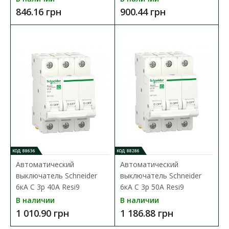
846.16 грн
900.44 грн
Автоматический выключатель Schneider 6кА C 1p
40А Resi9
Доступность:
В наличии
Серия модульных автоматических выключателей
Schneider Resi9 предназначена для применения ..
304.52 грн
КОД: 88636
КОД: 88286
В КОРЗИНУ
Автоматический
Автоматический
выключатель Schneider
выключатель Schneider
В сравнения
6кА C 3p 40А Resi9
6кА C 3p 50А Resi9
В закладки
В наличии
В наличии
1 010.90 грн
1 186.88 грн