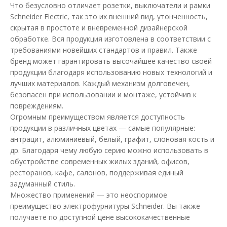
Что безусловно отличает розетки, выключатели и рамки
Schneider Electric, так это их внешний вид, утонченность,
скрытая в простоте и вневременной дизайнерской
обработке. Вся продукция изготовлена в соответствии с
требованиями новейших стандартов и правил. Также
бренд может гарантировать высочайшее качество своей
продукции благодаря использованию новых технологий и
лучших материалов. Каждый механизм долговечен,
безопасен при использовании и монтаже, устойчив к
повреждениям.
Огромным преимуществом является доступность
продукции в различных цветах — самые популярные:
Автоматический выключатель Schneider 6кА C 1p
антрацит, алюминиевый, белый, графит, слоновая кость и
63А Resi9
др. Благодаря чему любую серию можно использовать в
Доступность:
В наличии
обустройстве современных жилых зданий, офисов,
ресторанов, кафе, салонов, поддерживая единый
Серия модульных автоматических выключателей
задуманный стиль.
Schneider Resi9 предназначена для применения ..
Множество применений — это неоспоримое
преимущество электрофурнитуры Schneider. Вы также
388.75 грн
получаете по доступной цене высококачественные