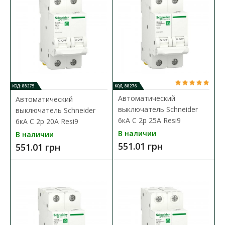
Доступность:
В наличии
Серия модульных автоматических
выключателей Schneider Resi9 предназначена для
применения н..
253.34 грн
КОД: 88275
КОД: 88276
Автоматический
Автоматический
В КОРЗИНУ
выключатель Schneider
выключатель Schneider
6кА C 2p 25А Resi9
6кА C 2p 20А Resi9
В сравнения
В наличии
В наличии
В закладки
551.01 грн
551.01 грн