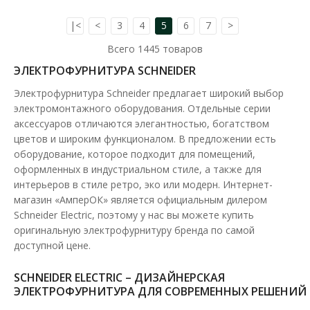
|<
<
3
4
5
6
7
>
Всего
1445
товаров
ЭЛЕКТРОФУРНИТУРА SCHNEIDER
Электрофурнитура Schneider предлагает широкий выбор
электромонтажного оборудования. Отдельные серии
аксессуаров отличаются элегантностью, богатством
цветов и широким функционалом. В предложении есть
оборудование, которое подходит для помещений,
оформленных в индустриальном стиле, а также для
интерьеров в стиле ретро, эко или модерн. Интернет-
магазин «АмперОК» является официальным дилером
Schneider Electric, поэтому у нас вы можете купить
оригинальную электрофурнитуру бренда по самой
доступной цене.
Автоматический выключатель Schneider 6кА C 1p
SCHNEIDER ELECTRIC – ДИЗАЙНЕРСКАЯ
ЭЛЕКТРОФУРНИТУРА ДЛЯ СОВРЕМЕННЫХ РЕШЕНИЙ
50А Resi9
Доступность:
В наличии