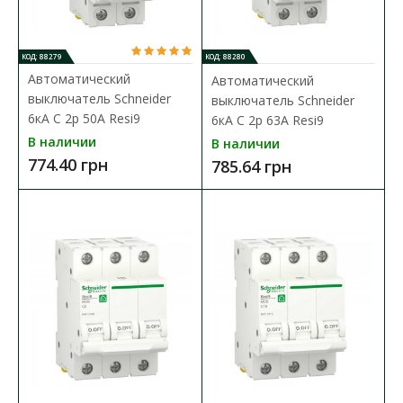
248.98 грн
КОД: 88279
КОД: 88280
Автоматический
Автоматический
В КОРЗИНУ
выключатель Schneider
выключатель Schneider
6кА C 2p 50А Resi9
6кА C 2p 63А Resi9
В сравнения
В наличии
В наличии
В закладки
774.40 грн
785.64 грн